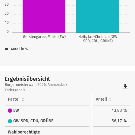
30
20
10
0
Gerstengarbe, Maike (EW)
Heth, Jan-Christian (GW
SPD, CDU, GRÜNE)
Anteil in %
Ergebnisübersicht
Ergebnisübersicht
Bürgermeisterwahl 2026, Ammersbek
file_download
Endergebnis
Partei
Anteil
EW
43,83 %
GW SPD, CDU, GRÜNE
56,17 %
Wahlberechtigte
-