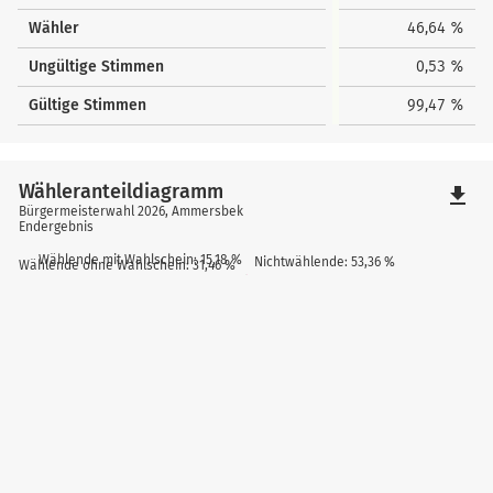
Wähler
46,64 %
Ungültige Stimmen
0,53 %
Gültige Stimmen
99,47 %
Wähleranteildiagramm
file_download
Bürgermeisterwahl 2026, Ammersbek
Endergebnis
Wählende mit Wahlschein: 15,18 %
Nichtwählende: 53,36 %
Wählende ohne Wahlschein: 31,46 %