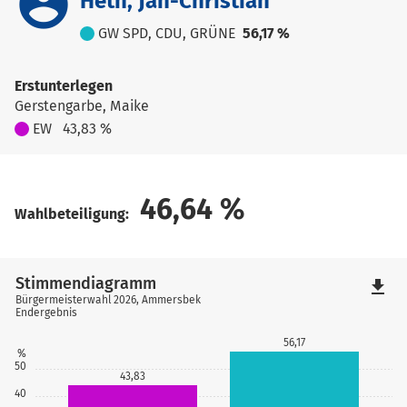
account_circle
Heth, Jan-Christian
GW SPD, CDU, GRÜNE
56,17 %
Erstunterlegen
Gerstengarbe, Maike
EW
43,83 %
46,64
%
Wahlbeteiligung:
Stimmendiagramm
file_download
Bürgermeisterwahl 2026, Ammersbek
Endergebnis
56,17
%
50
43,83
40