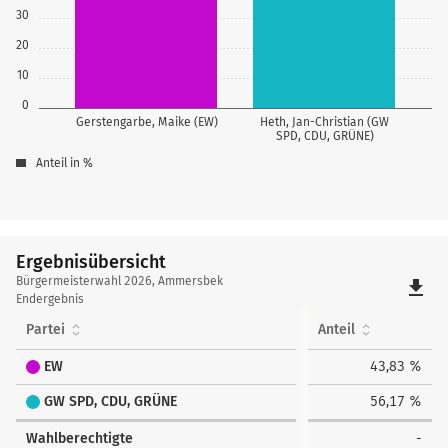
30
20
10
0
Gerstengarbe, Maike (EW)
Heth, Jan-Christian (GW
SPD, CDU, GRÜNE)
Anteil in %
Ergebnisübersicht
Ergebnisübersicht
Bürgermeisterwahl 2026, Ammersbek
file_download
Endergebnis
Partei
Anteil
EW
43,83 %
GW SPD, CDU, GRÜNE
56,17 %
Wahlberechtigte
-