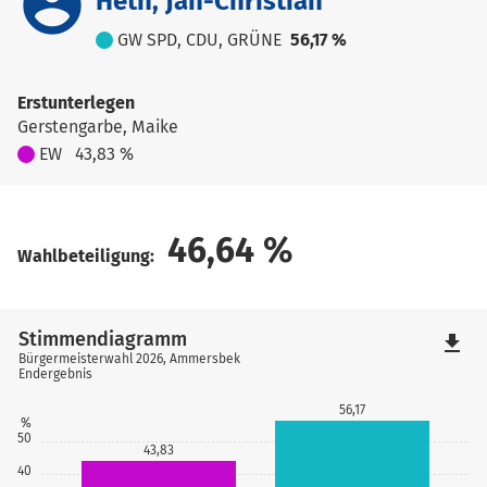
account_circle
Heth, Jan-Christian
GW SPD, CDU, GRÜNE
56,17 %
Erstunterlegen
Gerstengarbe, Maike
EW
43,83 %
46,64
%
Wahlbeteiligung:
Stimmendiagramm
file_download
Bürgermeisterwahl 2026, Ammersbek
Endergebnis
56,17
%
50
43,83
40