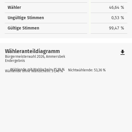
Wähler
46,64 %
Ungültige Stimmen
0,53 %
Gültige Stimmen
99,47 %
Wähleranteildiagramm
file_download
Bürgermeisterwahl 2026, Ammersbek
Endergebnis
Wählende mit Wahlschein: 15,18 %
Nichtwählende: 53,36 %
Wählende ohne Wahlschein: 31,46 %