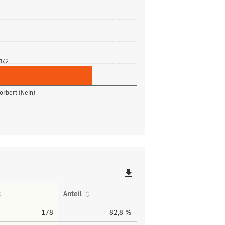
17,2
orbert (Nein)
file_download
Anteil
178
82,8 %