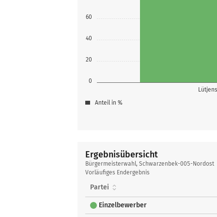
60
40
20
0
Lütjens
Anteil in %
Ergebnisübersicht
Ergebnisübersicht
Bürgermeisterwahl, Schwarzenbek-005-Nordost
Vorläufiges Endergebnis
Partei
Einzelbewerber