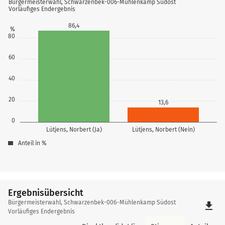
Bürgermeisterwahl, Schwarzenbek-006-Mühlenkamp Südost
Vorläufiges Endergebnis
86,4
%
80
60
40
20
13,6
0
Lütjens, Norbert (Ja)
Lütjens, Norbert (Nein)
Anteil in %
Ergebnisübersicht
Ergebnisübersicht
Bürgermeisterwahl, Schwarzenbek-006-Mühlenkamp Südost
file_download
Vorläufiges Endergebnis