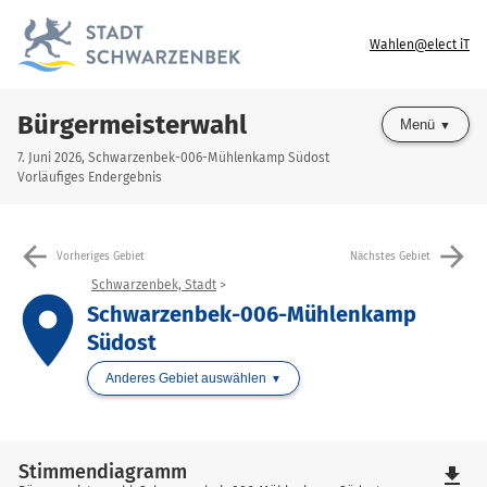
Wahlen@elect iT
Bürgermeisterwahl
Menü
7. Juni 2026, Schwarzenbek-006-Mühlenkamp Südost
Vorläufiges Endergebnis
arrow_back
arrow_forward
Vorheriges Gebiet
Nächstes Gebiet
Schwarzenbek, Stadt
place
Schwarzenbek-006-Mühlenkamp
Südost
Anderes Gebiet auswählen
Stimmendiagramm
file_download