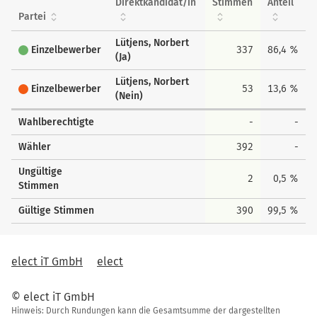
Direktkandidat/in
Stimmen
Anteil
Partei
Lütjens, Norbert
Einzelbewerber
337
86,4 %
(Ja)
Lütjens, Norbert
Einzelbewerber
53
13,6 %
(Nein)
Wahlberechtigte
-
-
Wähler
392
-
Ungültige
2
0,5 %
Stimmen
Gültige Stimmen
390
99,5 %
elect iT GmbH
elect
© elect iT GmbH
Hinweis: Durch Rundungen kann die Gesamtsumme der dargestellten