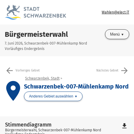
Wahlen@elect iT
Bürgermeisterwahl
Menü
7. Juni 2026, Schwarzenbek-007-Mühlenkamp Nord
Vorläufiges Endergebnis
arrow_back
arrow_forward
Vorheriges Gebiet
Nächstes Gebiet
Schwarzenbek, Stadt
place
Schwarzenbek-007-Mühlenkamp Nord
Anderes Gebiet auswählen
Stimmendiagramm
file_download
Bürgermeisterwahl, Schwarzenbek-007-Mühlenkamp Nord