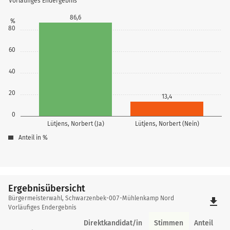
Vorläufiges Endergebnis
86,6
%
80
60
40
20
13,4
0
Lütjens, Norbert (Ja)
Lütjens, Norbert (Nein)
Anteil in %
Ergebnisübersicht
Ergebnisübersicht
Bürgermeisterwahl, Schwarzenbek-007-Mühlenkamp Nord
file_download
Vorläufiges Endergebnis
Direktkandidat/in
Stimmen
Anteil