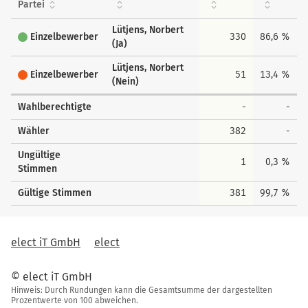
Partei
Lütjens, Norbert
Einzelbewerber
330
86,6 %
(Ja)
Lütjens, Norbert
Einzelbewerber
51
13,4 %
(Nein)
Wahlberechtigte
-
-
Wähler
382
-
Ungültige
1
0,3 %
Stimmen
Gültige Stimmen
381
99,7 %
elect iT GmbH
elect
© elect iT GmbH
Hinweis: Durch Rundungen kann die Gesamtsumme der dargestellten
Prozentwerte von 100 abweichen.