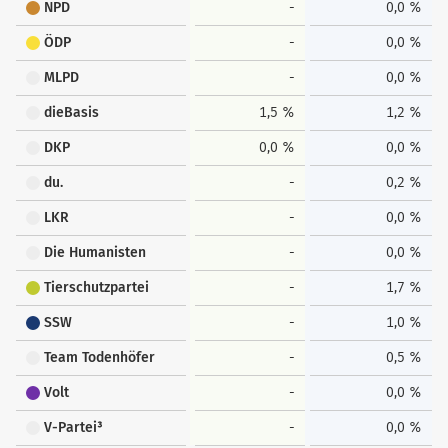
NPD
-
0,0 %
ÖDP
-
0,0 %
MLPD
-
0,0 %
dieBasis
1,5 %
1,2 %
DKP
0,0 %
0,0 %
du.
-
0,2 %
LKR
-
0,0 %
Die Humanisten
-
0,0 %
Tierschutzpartei
-
1,7 %
SSW
-
1,0 %
Team Todenhöfer
-
0,5 %
Volt
-
0,0 %
V-Partei³
-
0,0 %