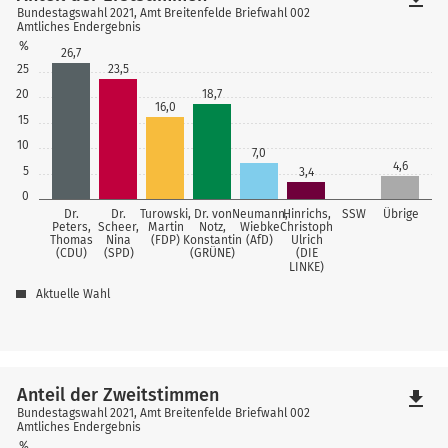
Bundestagswahl 2021, Amt Breitenfelde Briefwahl 002
Amtliches Endergebnis
%
26,7
25
23,5
20
18,7
16,0
15
10
7,0
4,6
5
3,4
0
Dr.
Dr.
Turowski,
Dr. von
Neumann,
Hinrichs,
SSW
Übrige
Peters,
Scheer,
Martin
Notz,
Wiebke
Christoph
Thomas
Nina
(FDP)
Konstantin
(AfD)
Ulrich
(CDU)
(SPD)
(GRÜNE)
(DIE
LINKE)
Aktuelle Wahl
Anteil der Zweitstimmen
file_download
Bundestagswahl 2021, Amt Breitenfelde Briefwahl 002
Amtliches Endergebnis
%