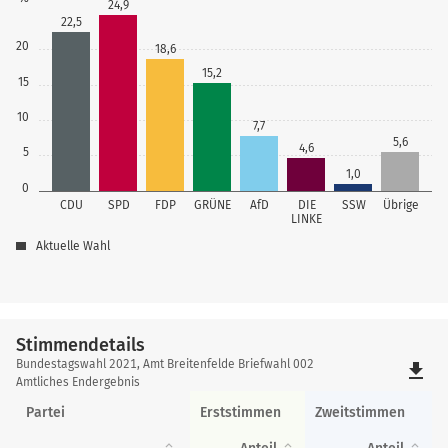
24,9
22,5
20
18,6
15,2
15
10
7,7
5,6
4,6
5
1,0
0
CDU
SPD
FDP
GRÜNE
AfD
DIE
SSW
Übrige
LINKE
Aktuelle Wahl
Stimmendetails
Stimmendetails
Bundestagswahl 2021, Amt Breitenfelde Briefwahl 002
file_download
Amtliches Endergebnis
Partei
Erststimmen
Zweitstimmen