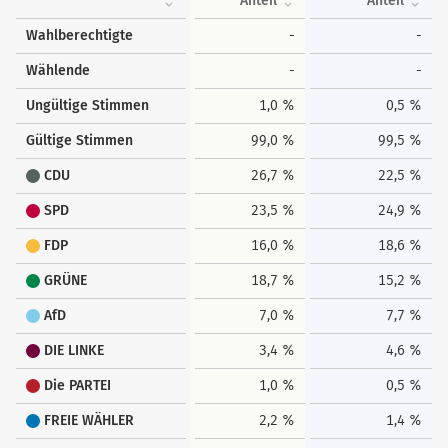
Anteil
Anteil
Wahlberechtigte
-
-
Wählende
-
-
Ungültige Stimmen
1,0 %
0,5 %
Gültige Stimmen
99,0 %
99,5 %
CDU
26,7 %
22,5 %
SPD
23,5 %
24,9 %
FDP
16,0 %
18,6 %
GRÜNE
18,7 %
15,2 %
AfD
7,0 %
7,7 %
DIE LINKE
3,4 %
4,6 %
Die PARTEI
1,0 %
0,5 %
FREIE WÄHLER
2,2 %
1,4 %