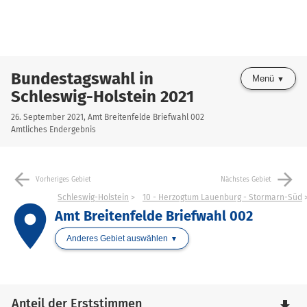
Bundestagswahl in
Menü
Schleswig-Holstein 2021
26. September 2021, Amt Breitenfelde Briefwahl 002
Amtliches Endergebnis
arrow_back
arrow_forward
Vorheriges Gebiet
Nächstes Gebiet
Schleswig-Holstein
10 - Herzogtum Lauenburg - Stormarn-Süd
place
Amt Breitenfelde Briefwahl 002
Anderes Gebiet auswählen
Anteil der Erststimmen
file_download