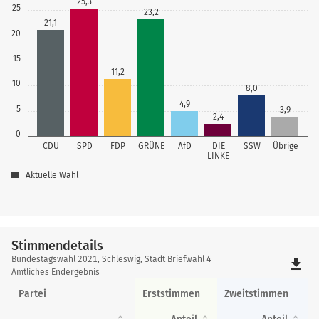
25,3
25
23,2
21,1
20
15
11,2
10
8,0
4,9
5
3,9
2,4
0
CDU
SPD
FDP
GRÜNE
AfD
DIE
SSW
Übrige
LINKE
Aktuelle Wahl
Stimmendetails
Stimmendetails
Bundestagswahl 2021, Schleswig, Stadt Briefwahl 4
file_download
Amtliches Endergebnis
Partei
Erststimmen
Zweitstimmen