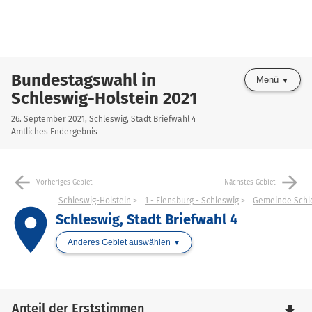
Bundestagswahl in
Menü
Schleswig-Holstein 2021
26. September 2021, Schleswig, Stadt Briefwahl 4
Amtliches Endergebnis
arrow_back
arrow_forward
Vorheriges Gebiet
Nächstes Gebiet
Schleswig-Holstein
1 - Flensburg - Schleswig
Gemeinde Schle
place
Schleswig, Stadt Briefwahl 4
Anderes Gebiet auswählen
Anteil der Erststimmen
file_download