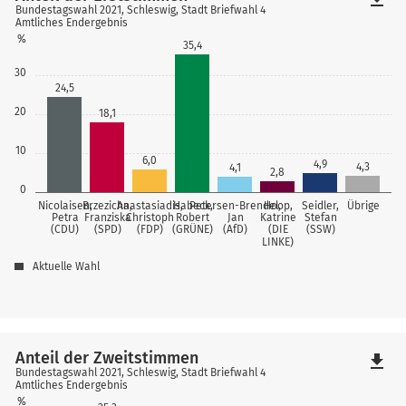
Bundestagswahl 2021, Schleswig, Stadt Briefwahl 4
Amtliches Endergebnis
%
35,4
30
24,5
20
18,1
10
6,0
4,9
4,3
4,1
2,8
0
Nicolaisen,
Brzezicha,
Anastasiadis,
Habeck,
Petersen-Brendel,
Hoop,
Seidler,
Übrige
Petra
Franziska
Christoph
Robert
Jan
Katrine
Stefan
(CDU)
(SPD)
(FDP)
(GRÜNE)
(AfD)
(DIE
(SSW)
LINKE)
Aktuelle Wahl
Anteil der Zweitstimmen
file_download
Bundestagswahl 2021, Schleswig, Stadt Briefwahl 4
Amtliches Endergebnis
%