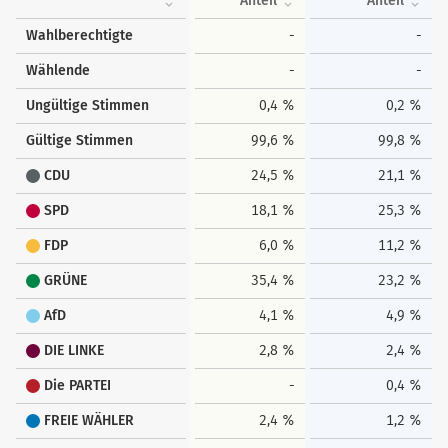
Anteil
Anteil
Wahlberechtigte
-
-
Wählende
-
-
Ungültige Stimmen
0,4 %
0,2 %
Gültige Stimmen
99,6 %
99,8 %
CDU
24,5 %
21,1 %
SPD
18,1 %
25,3 %
FDP
6,0 %
11,2 %
GRÜNE
35,4 %
23,2 %
AfD
4,1 %
4,9 %
DIE LINKE
2,8 %
2,4 %
Die PARTEI
-
0,4 %
FREIE WÄHLER
2,4 %
1,2 %