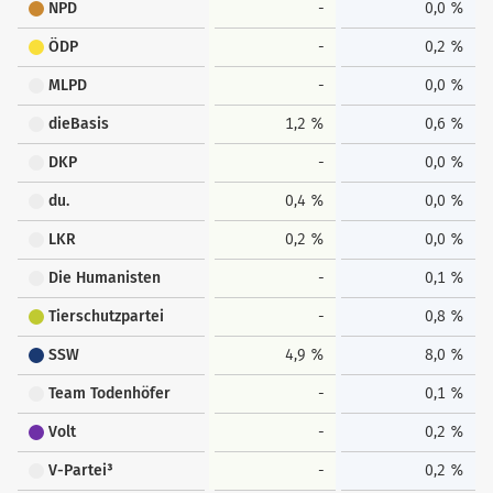
NPD
-
0,0 %
ÖDP
-
0,2 %
MLPD
-
0,0 %
dieBasis
1,2 %
0,6 %
DKP
-
0,0 %
du.
0,4 %
0,0 %
LKR
0,2 %
0,0 %
Die Humanisten
-
0,1 %
Tierschutzpartei
-
0,8 %
SSW
4,9 %
8,0 %
Team Todenhöfer
-
0,1 %
Volt
-
0,2 %
V-Partei³
-
0,2 %