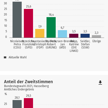
30
25,6
25
20
18,4
15
10
7,9
6,7
5
3,5
3,5
2,3
0
Nicolaisen,
Brzezicha,
Anastasiadis,
Habeck,
Petersen-Brendel,
Hoop,
Seidler,
Übrige
Petra
Franziska
Christoph
Robert
Jan
Katrine
Stefan
(CDU)
(SPD)
(FDP)
(GRÜNE)
(AfD)
(DIE
(SSW)
LINKE)
Aktuelle Wahl
Anteil der Zweitstimmen
file_download
Bundestagswahl 2021, Hasselberg
Amtliches Endergebnis
%
29,5
28,1
25