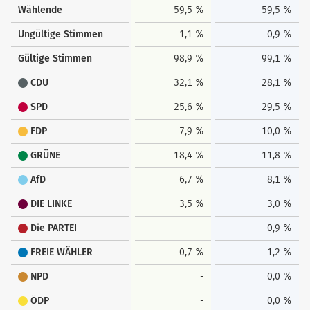
Wählende
59,5 %
59,5 %
Ungültige Stimmen
1,1 %
0,9 %
Gültige Stimmen
98,9 %
99,1 %
CDU
32,1 %
28,1 %
SPD
25,6 %
29,5 %
FDP
7,9 %
10,0 %
GRÜNE
18,4 %
11,8 %
AfD
6,7 %
8,1 %
DIE LINKE
3,5 %
3,0 %
Die PARTEI
-
0,9 %
FREIE WÄHLER
0,7 %
1,2 %
NPD
-
0,0 %
ÖDP
-
0,0 %