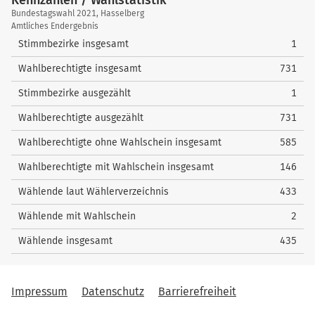
Kennzahlen / Wahlstatistik
Kennzahlen
Bundestagswahl 2021, Hasselberg
/
Amtliches Endergebnis
Wahlstatistik
Stimmbezirke insgesamt
1
Wahlberechtigte insgesamt
731
Stimmbezirke ausgezählt
1
Wahlberechtigte ausgezählt
731
Wahlberechtigte ohne Wahlschein insgesamt
585
Wahlberechtigte mit Wahlschein insgesamt
146
Wählende laut Wählerverzeichnis
433
Wählende mit Wahlschein
2
Wählende insgesamt
435
Impressum
Datenschutz
Barrierefreiheit