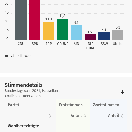
20
15
11,8
10,0
10
8,1
5,3
4,2
5
3,0
0
CDU
SPD
FDP
GRÜNE
AfD
DIE
SSW
Übrige
LINKE
Aktuelle Wahl
Stimmendetails
Stimmendetails
Bundestagswahl 2021, Hasselberg
file_download
Amtliches Endergebnis
Partei
Erststimmen
Zweitstimmen
Anteil
Anteil
Wahlberechtigte
-
-