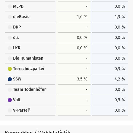
MLPD
-
0,0 %
dieBasis
1,6 %
1,9 %
DKP
-
0,0 %
du.
0,0 %
0,0 %
LKR
0,0 %
0,0 %
Die Humanisten
-
0,0 %
Tierschutzpartei
-
0,9 %
SSW
3,5 %
4,2 %
Team Todenhöfer
-
0,0 %
Volt
-
0,5 %
V-Partei³
-
0,0 %