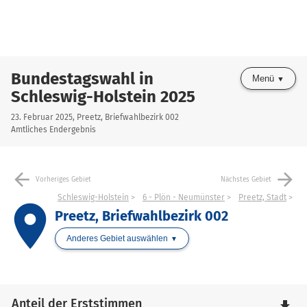
Bundestagswahl in
Menü
Schleswig-Holstein 2025
23. Februar 2025, Preetz, Briefwahlbezirk 002
Amtliches Endergebnis
arrow_back
arrow_forward
Vorheriges Gebiet
Nächstes Gebiet
Schleswig-Holstein
6 - Plön - Neumünster
Preetz, Stadt
place
Preetz, Briefwahlbezirk 002
Anderes Gebiet auswählen
Anteil der Erststimmen
file_download