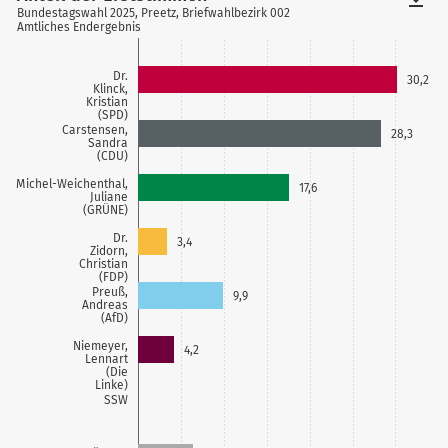
Bundestagswahl 2025, Preetz, Briefwahlbezirk 002
Amtliches Endergebnis
Dr.
30,2
Klinck,
Kristian
(SPD)
Carstensen,
28,3
Sandra
(CDU)
Michel-Weichenthal,
17,6
Juliane
(GRÜNE)
Dr.
3,4
Zidorn,
Christian
(FDP)
Preuß,
9,9
Andreas
(AfD)
Niemeyer,
4,2
Lennart
(Die
Linke)
SSW