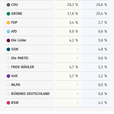
CDU
28,3 %
26,6 %
GRÜNE
17,6 %
20,4 %
FDP
3,4 %
2,7 %
AfD
9,9 %
9,6 %
Die Linke
4,2 %
5,6 %
SSW
-
4,8 %
Die PARTEI
-
0,6 %
FREIE WÄHLER
4,7 %
1,3 %
Volt
1,7 %
1,2 %
MLPD
-
0,0 %
BÜNDNIS DEUTSCHLAND
-
0,0 %
BSW
-
4,1 %