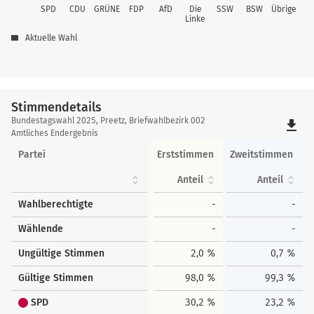
SPD
CDU
GRÜNE
FDP
AfD
Die
SSW
BSW
Übrige
Linke
Aktuelle Wahl
Stimmendetails
Stimmendetails
Bundestagswahl 2025, Preetz, Briefwahlbezirk 002
file_download
Amtliches Endergebnis
Partei
Erststimmen
Zweitstimmen
Anteil
Anteil
Wahlberechtigte
-
-
Wählende
-
-
Ungültige Stimmen
2,0 %
0,7 %
Gültige Stimmen
98,0 %
99,3 %
SPD
30,2 %
23,2 %