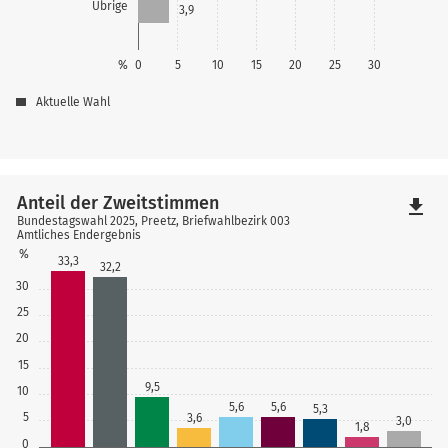
Übrige
3,9
%
0
5
10
15
20
25
30
Aktuelle Wahl
Anteil der Zweitstimmen
file_download
Bundestagswahl 2025, Preetz, Briefwahlbezirk 003
Amtliches Endergebnis
%
33,3
32,2
30
25
20
15
9,5
10
5,6
5,6
5,3
5
3,6
3,0
1,8
0