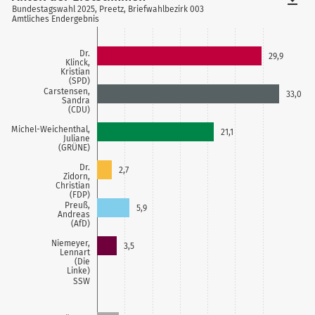
Bundestagswahl 2025, Preetz, Briefwahlbezirk 003
Amtliches Endergebnis
Dr.
29,9
Klinck,
Kristian
(SPD)
Carstensen,
33,0
Sandra
(CDU)
Michel-Weichenthal,
21,1
Juliane
(GRÜNE)
Dr.
2,7
Zidorn,
Christian
(FDP)
Preuß,
5,9
Andreas
(AfD)
Niemeyer,
3,5
Lennart
(Die
Linke)
SSW