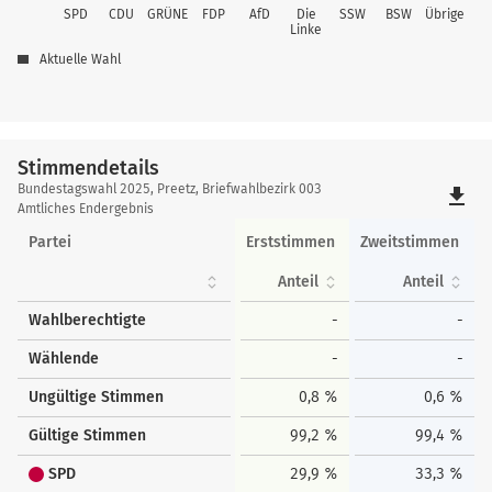
SPD
CDU
GRÜNE
FDP
AfD
Die
SSW
BSW
Übrige
Linke
Aktuelle Wahl
Stimmendetails
Stimmendetails
Bundestagswahl 2025, Preetz, Briefwahlbezirk 003
file_download
Amtliches Endergebnis
Partei
Erststimmen
Zweitstimmen
Anteil
Anteil
Wahlberechtigte
-
-
Wählende
-
-
Ungültige Stimmen
0,8 %
0,6 %
Gültige Stimmen
99,2 %
99,4 %
SPD
29,9 %
33,3 %