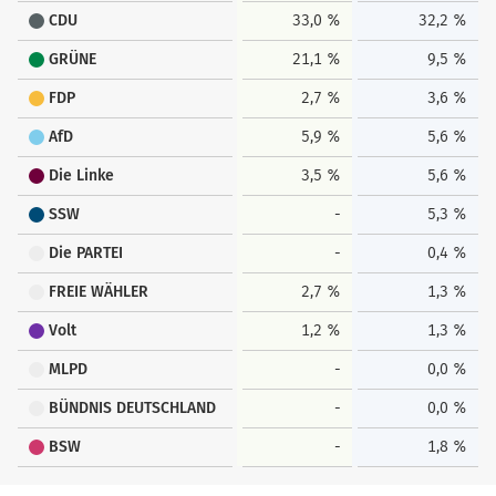
CDU
33,0 %
32,2 %
GRÜNE
21,1 %
9,5 %
FDP
2,7 %
3,6 %
AfD
5,9 %
5,6 %
Die Linke
3,5 %
5,6 %
SSW
-
5,3 %
Die PARTEI
-
0,4 %
FREIE WÄHLER
2,7 %
1,3 %
Volt
1,2 %
1,3 %
MLPD
-
0,0 %
BÜNDNIS DEUTSCHLAND
-
0,0 %
BSW
-
1,8 %