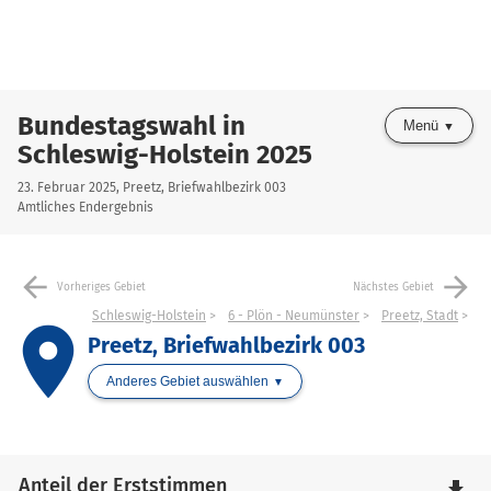
Bundestagswahl in
Menü
Schleswig-Holstein 2025
23. Februar 2025, Preetz, Briefwahlbezirk 003
Amtliches Endergebnis
arrow_back
arrow_forward
Vorheriges Gebiet
Nächstes Gebiet
Schleswig-Holstein
6 - Plön - Neumünster
Preetz, Stadt
place
Preetz, Briefwahlbezirk 003
Anderes Gebiet auswählen
Anteil der Erststimmen
file_download