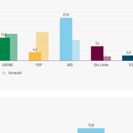
21,9
11,6
7,4
4,2
2,6
GRÜNE
FDP
AfD
Die Linke
S
Vorwahl
11,8