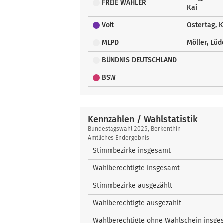
FREIE WÄHLER
Kai
Volt
Ostertag, K
MLPD
Möller, Lüd
BÜNDNIS DEUTSCHLAND
BSW
Kennzahlen / Wahlstatistik
Kennzahlen
Bundestagswahl 2025, Berkenthin
/
Amtliches Endergebnis
Wahlstatistik
Stimmbezirke insgesamt
Wahlberechtigte insgesamt
Stimmbezirke ausgezählt
Wahlberechtigte ausgezählt
Wahlberechtigte ohne Wahlschein insge