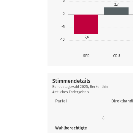
5
2,7
0
-5
-7,6
-10
SPD
CDU
Stimmendetails
Stimmendetails
Bundestagswahl 2025, Berkenthin
Amtliches Endergebnis
Partei
Direktkandi
Wahlberechtigte