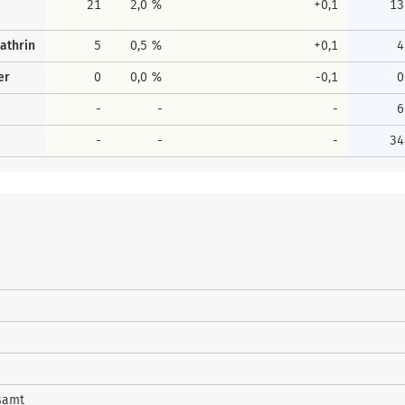
21
2,0 %
+0,1
13
athrin
5
0,5 %
+0,1
4
er
0
0,0 %
-0,1
0
-
-
-
6
-
-
-
34
samt