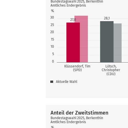
Bundestagswahl 2025, Berkenthin
Amtliches Endergebnis
%
30
28,1
27,0
25
20
15
10
5
0
Klüssendorf, Tim
Lötsch,
(SPD)
Christopher
(CDU)
Aktuelle Wahl
Anteil der Zweitstimmen
Bundestagswahl 2025, Berkenthin
Amtliches Endergebnis
%