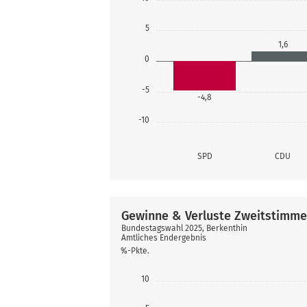
5
1,6
0
-5
-4,8
-10
SPD
CDU
Gewinne & Verluste Zweitstimm
Bundestagswahl 2025, Berkenthin
Amtliches Endergebnis
%-Pkte.
10