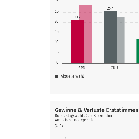
25,4
25
21,2
20
15
10
5
0
SPD
CDU
Aktuelle Wahl
Gewinne & Verluste Erststimmen
Bundestagswahl 2025, Berkenthin
Amtliches Endergebnis
%-Pkte.
10