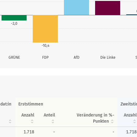
-2,0
-10,4
GRÜNE
FDP
AfD
Die Linke
dat:in
Erststimmen
Zweitst
Anzahl
Anteil
Veränderung in %-
Anzahl
Punkten
1.718
-
-
1.718