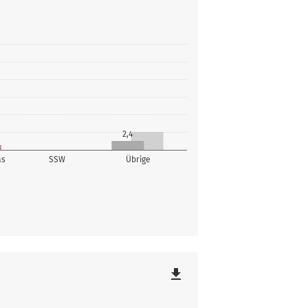
2,4
as
SSW
Übrige
file_download