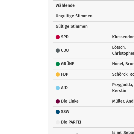
Wählende
Ungültige Stimmen
Gültige Stimmen
SPD
Klüssendor
Lötsch,
CDU
Christophe
GRÜNE
Hönel, Bru
FDP
Schörck, R
Przygodda,
AfD
Kerstin
Die Linke
Müller, An
SSW
Die PARTEI
Ising, Seba