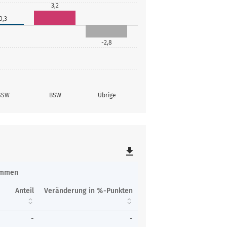
3,2
0,3
-2,8
SSW
BSW
Übrige
file_download
immen
Anteil
Veränderung in %-Punkten
-
-