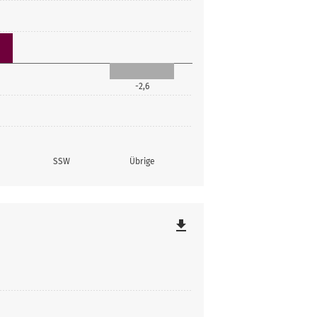
-2,6
SSW
Übrige
file_download