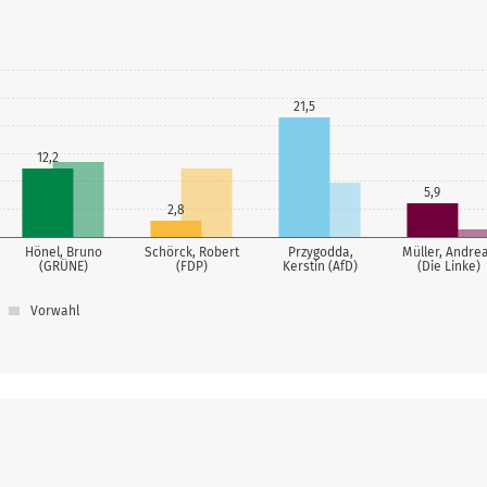
21,5
12,2
5,9
2,8
Hönel, Bruno
Schörck, Robert
Przygodda,
Müller, Andre
(GRÜNE)
(FDP)
Kerstin (AfD)
(Die Linke)
Vorwahl