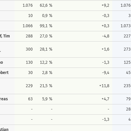
1.076
62,6 %
+9,2
1.076
10
0,9 %
-0,3
3
1.066
99,1 %
+0,3
1.073
f, Tim
288
27,0 %
-4,8
227
300
28,1 %
+1,6
273
r
no
130
12,2 %
-1,3
125
obert
30
2,8 %
-9,4
45
229
21,5 %
+11,8
235
dreas
63
5,9 %
+4,7
79
-
-
-
28
-
-
-1,3
4
stian