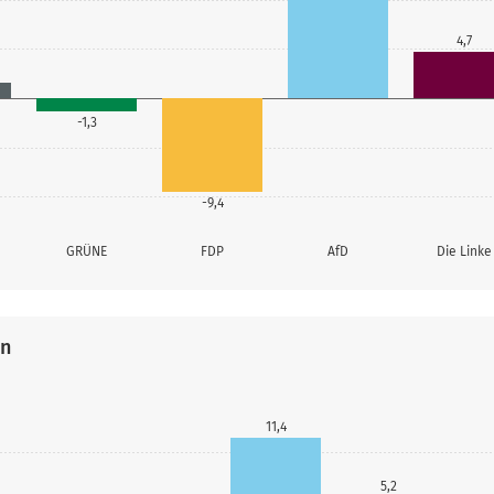
4,7
-1,3
-9,4
GRÜNE
FDP
AfD
Die Linke
en
11,4
5,2