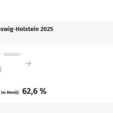
swig-Holstein 2025
Berkenthin
arrow_forward
62,6
%
e im Menü):