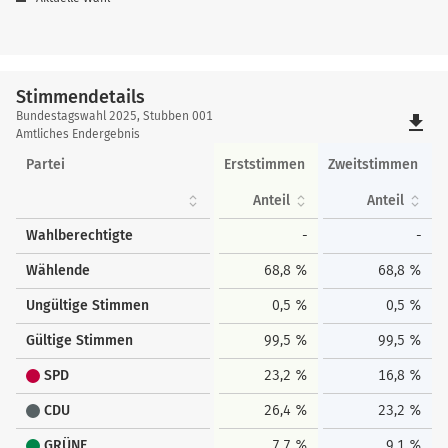
Stimmendetails
Stimmendetails
Bundestagswahl 2025, Stubben 001
file_download
Amtliches Endergebnis
Partei
Erststimmen
Zweitstimmen
Anteil
Anteil
Wahlberechtigte
-
-
Wählende
68,8 %
68,8 %
Ungültige Stimmen
0,5 %
0,5 %
Gültige Stimmen
99,5 %
99,5 %
SPD
23,2 %
16,8 %
CDU
26,4 %
23,2 %
GRÜNE
7,7 %
9,1 %