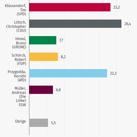
Klüssendorf,
23,2
Tim
(SPD)
Lötsch,
26,4
Christopher
(CDU)
Hönel,
7,7
Bruno
(GRÜNE)
Schörck,
8,2
Robert
(FDP)
Przygodda,
22,3
Kerstin
(AfD)
Müller,
6,8
Andreas
(Die
Linke)
SSW
Übrige
5,5