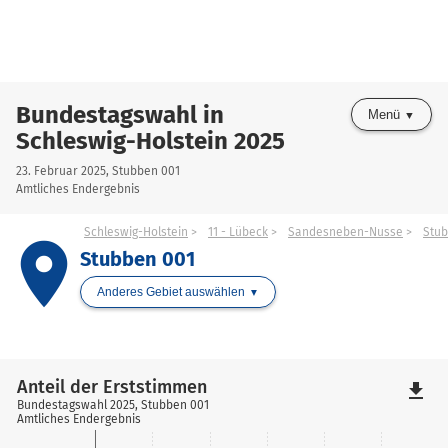
Bundestagswahl in
Menü
Schleswig-Holstein 2025
23. Februar 2025, Stubben 001
Amtliches Endergebnis
Schleswig-Holstein
11 - Lübeck
Sandesneben-Nusse
Stu
place
Stubben 001
Anderes Gebiet auswählen
Anteil der Erststimmen
file_download
Bundestagswahl 2025, Stubben 001
Amtliches Endergebnis