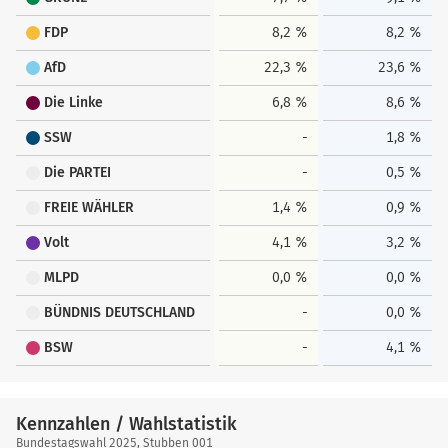
FDP
8,2 %
8,2 %
AfD
22,3 %
23,6 %
Die Linke
6,8 %
8,6 %
SSW
-
1,8 %
Die PARTEI
-
0,5 %
FREIE WÄHLER
1,4 %
0,9 %
Volt
4,1 %
3,2 %
MLPD
0,0 %
0,0 %
BÜNDNIS DEUTSCHLAND
-
0,0 %
BSW
-
4,1 %
Kennzahlen / Wahlstatistik
Kennzahlen
Bundestagswahl 2025, Stubben 001