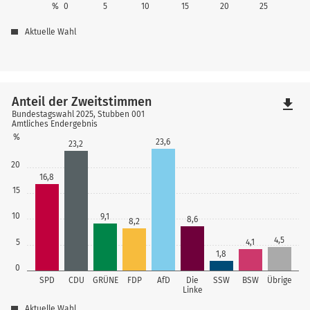
%
0
5
10
15
20
25
Aktuelle Wahl
Anteil der Zweitstimmen
file_download
Bundestagswahl 2025, Stubben 001
Amtliches Endergebnis
%
23,6
23,2
20
16,8
15
10
9,1
8,6
8,2
4,5
4,1
5
1,8
0
SPD
CDU
GRÜNE
FDP
AfD
Die
SSW
BSW
Übrige
Linke
Aktuelle Wahl