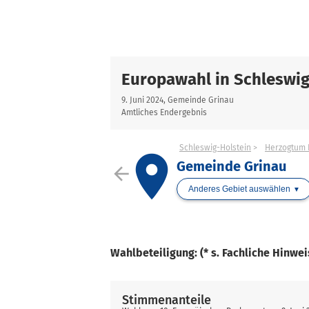
Europawahl in Schleswig
9. Juni 2024, Gemeinde Grinau
Amtliches Endergebnis
Schleswig-Holstein
Herzogtum 
place
Gemeinde Grinau
arrow_back
Anderes Gebiet auswählen
Wahlbeteiligung: (* s. Fachliche Hinwe
Stimmenanteile