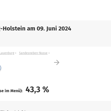
-Holstein am 09. Juni 2024
Lauenburg
Sandesneben-Nusse
arrow_forward
43,3
%
ise im Menü):