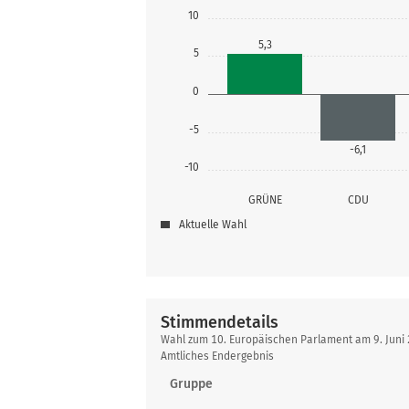
10
5,3
5
0
-5
-6,1
-10
GRÜNE
CDU
Aktuelle Wahl
Stimmendetails
Stimmendetails
Wahl zum 10. Europäischen Parlament am 9. Juni
Amtliches Endergebnis
Gruppe