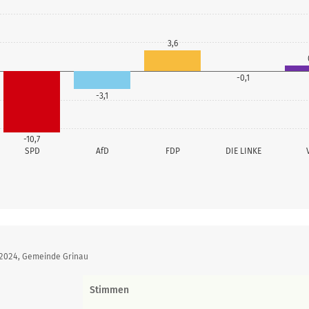
3,6
-0,1
-3,1
-10,7
SPD
AfD
FDP
DIE LINKE
 2024, Gemeinde Grinau
Stimmen