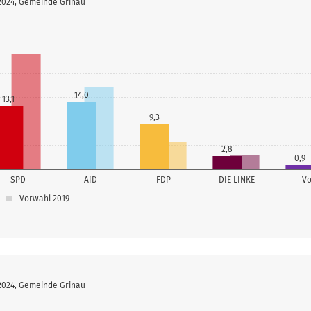
 2024, Gemeinde Grinau
14,0
13,1
9,3
2,8
0,9
SPD
AfD
FDP
DIE LINKE
Vo
Vorwahl 2019
 2024, Gemeinde Grinau