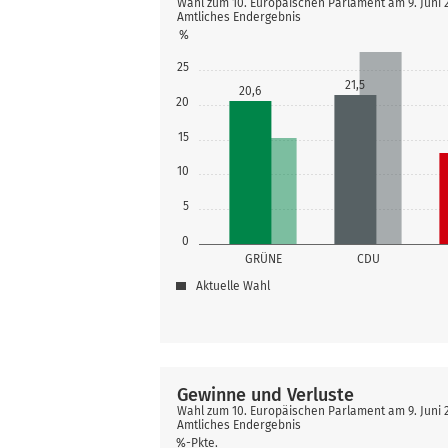
Wahl zum 10. Europäischen Parlament am 9. Juni
Amtliches Endergebnis
%
25
21,5
20,6
20
15
10
5
0
GRÜNE
CDU
Aktuelle Wahl
Gewinne und Verluste
Wahl zum 10. Europäischen Parlament am 9. Juni
Amtliches Endergebnis
%-Pkte.