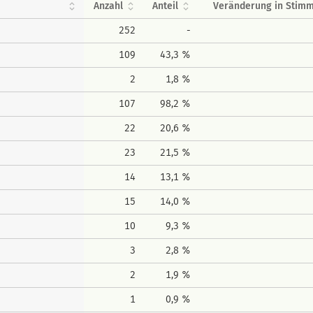
Anzahl
Anteil
Veränderung in Stim
252
-
109
43,3 %
2
1,8 %
107
98,2 %
22
20,6 %
23
21,5 %
14
13,1 %
15
14,0 %
10
9,3 %
3
2,8 %
2
1,9 %
1
0,9 %