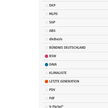
DKP
MLPD
SGP
ABG
dieBasis
BÜNDNIS DEUTSCHLAND
BSW
DAVA
KLIMALISTE
LETZTE GENERATION
PDV
PdF
V-Partei³