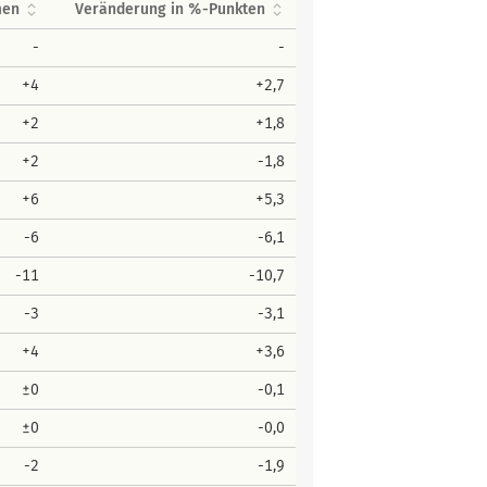
men
Veränderung in %-Punkten
-
-
+4
+2,7
+2
+1,8
+2
-1,8
+6
+5,3
-6
-6,1
-11
-10,7
-3
-3,1
+4
+3,6
±0
-0,1
±0
-0,0
-2
-1,9