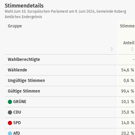
Stimmendetails
Stimmendetails
Wahl zum 10. Europäischen Parlament am 9. Juni 2024, Gemeinde Koberg
Amtliches Endergebnis
Gruppe
Stimme
Anteil
Wahlberechtigte
-
Wählende
54,6 %
Ungültige Stimmen
0,6 %
Gültige Stimmen
99,4 %
GRÜNE
10,1 %
CDU
35,0 %
SPD
14,0 %
AfD
20,2 %