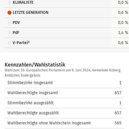
KLIMALISTE
0,0 %
LETZTE GENERATION
0,6 %
PDV
0,0 %
PdF
1,4 %
V-Partei³
0,6 %
Kennzahlen/Wahlstatistik
Kennzahlen/Wahlstatistik
Wahl zum 10. Europäischen Parlament am 9. Juni 2024, Gemeinde Koberg
Amtliches Endergebnis
Stimmbezirke insgesamt
1
Wahlberechtigte insgesamt
657
Stimmbezirke ausgezählt
1
Wahlberechtigte ausgezählt
657
Wahlberechtigte ohne Wahlschein insgesamt
565