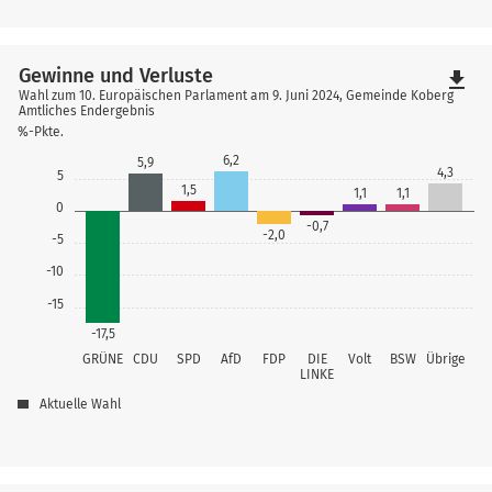
Gewinne und Verluste
file_download
Wahl zum 10. Europäischen Parlament am 9. Juni 2024, Gemeinde Koberg
Amtliches Endergebnis
%-Pkte.
6,2
5,9
4,3
5
1,5
1,1
1,1
0
-0,7
-2,0
-5
-10
-15
-17,5
GRÜNE
CDU
SPD
AfD
FDP
DIE
Volt
BSW
Übrige
LINKE
Aktuelle Wahl