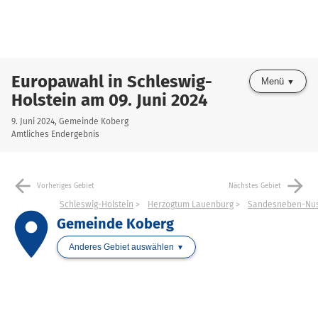
Europawahl in Schleswig-
Menü
Holstein am 09. Juni 2024
9. Juni 2024, Gemeinde Koberg
Amtliches Endergebnis
arrow_back
arrow_forward
Vorheriges Gebiet
Nächstes Gebiet
Schleswig-Holstein
Herzogtum Lauenburg
Sandesneben-Nu
place
Gemeinde Koberg
Anderes Gebiet auswählen