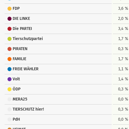
FDP
3,6 %
DIE LINKE
2,0 %
Die PARTEI
3,4 %
Tierschutzpartei
1,7 %
PIRATEN
0,3 %
FAMILIE
1,7 %
FREIE WÄHLER
1,1 %
Volt
1,4 %
ÖDP
0,3 %
MERA25
0,0 %
TIERSCHUTZ hier!
0,3 %
PdH
0,0 %