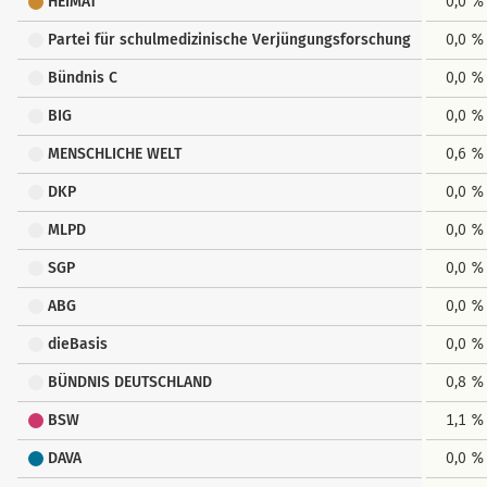
HEIMAT
0,0 %
Partei für schulmedizinische Verjüngungsforschung
0,0 %
Bündnis C
0,0 %
BIG
0,0 %
MENSCHLICHE WELT
0,6 %
DKP
0,0 %
MLPD
0,0 %
SGP
0,0 %
ABG
0,0 %
dieBasis
0,0 %
BÜNDNIS DEUTSCHLAND
0,8 %
BSW
1,1 %
DAVA
0,0 %