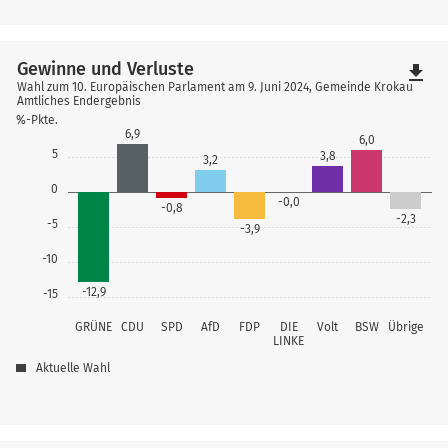
Gewinne und Verluste
file_download
Wahl zum 10. Europäischen Parlament am 9. Juni 2024, Gemeinde Krokau
Amtliches Endergebnis
%-Pkte.
6,9
6,0
5
3,8
3,2
0
-0,0
-0,8
-2,3
-5
-3,9
-10
-12,9
-15
GRÜNE
CDU
SPD
AfD
FDP
DIE
Volt
BSW
Übrige
LINKE
Aktuelle Wahl