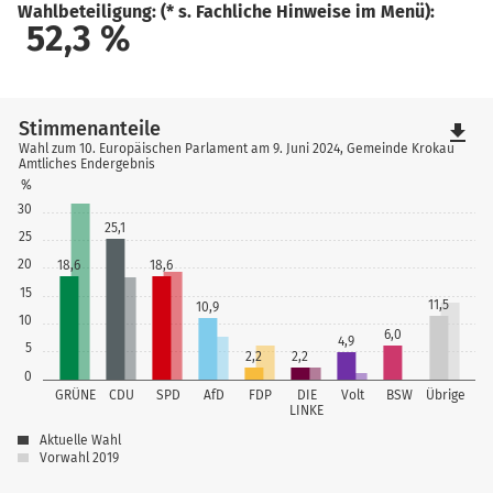
Wahlbeteiligung: (* s. Fachliche Hinweise im Menü):
52,3
%
Stimmenanteile
file_download
Wahl zum 10. Europäischen Parlament am 9. Juni 2024, Gemeinde Krokau
Amtliches Endergebnis
%
30
25,1
25
20
18,6
18,6
15
11,5
10,9
10
6,0
4,9
5
2,2
2,2
0
GRÜNE
CDU
SPD
AfD
FDP
DIE
Volt
BSW
Übrige
LINKE
Aktuelle Wahl
Vorwahl 2019