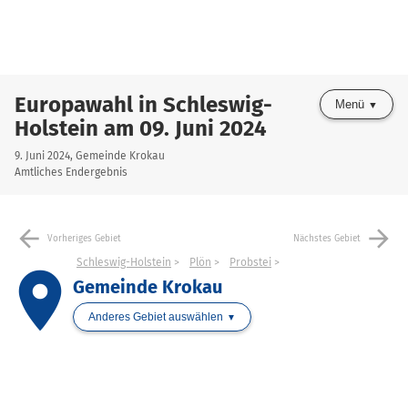
Europawahl in Schleswig-
Menü
Holstein am 09. Juni 2024
9. Juni 2024, Gemeinde Krokau
Amtliches Endergebnis
arrow_back
arrow_forward
Vorheriges Gebiet
Nächstes Gebiet
Schleswig-Holstein
Plön
Probstei
place
Gemeinde Krokau
Anderes Gebiet auswählen