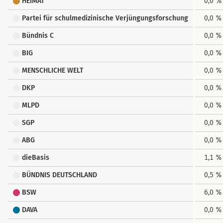
HEIMAT
0,0 %
Partei für schulmedizinische Verjüngungsforschung
0,0 %
Bündnis C
0,0 %
BIG
0,0 %
MENSCHLICHE WELT
0,0 %
DKP
0,0 %
MLPD
0,0 %
SGP
0,0 %
ABG
0,0 %
dieBasis
1,1 %
BÜNDNIS DEUTSCHLAND
0,5 %
BSW
6,0 %
DAVA
0,0 %