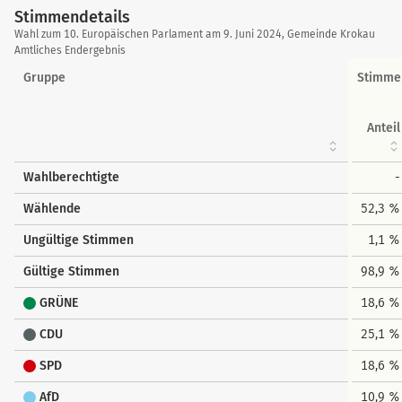
Stimmendetails
Stimmendetails
Wahl zum 10. Europäischen Parlament am 9. Juni 2024, Gemeinde Krokau
Amtliches Endergebnis
Gruppe
Stimme
Anteil
Wahlberechtigte
-
Wählende
52,3 %
Ungültige Stimmen
1,1 %
Gültige Stimmen
98,9 %
GRÜNE
18,6 %
CDU
25,1 %
SPD
18,6 %
AfD
10,9 %