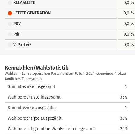
KLIMALISTE
0,0 %
LETZTE GENERATION
0,0 %
PDV
0,0 %
PdF
0,0 %
V-Partei³
0,0 %
Kennzahlen/Wahlstatistik
Kennzahlen/Wahlstatistik
Wahl zum 10. Europäischen Parlament am 9. Juni 2024, Gemeinde Krokau
Amtliches Endergebnis
Stimmbezirke insgesamt
1
Wahlberechtigte insgesamt
354
Stimmbezirke ausgezählt
1
Wahlberechtigte ausgezählt
354
Wahlberechtigte ohne Wahlschein insgesamt
293