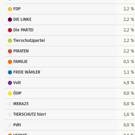
FDP
2,2 %
DIE LINKE
2,2 %
Die PARTEI
2,2 %
Tierschutzpartei
2,2 %
PIRATEN
2,2 %
FAMILIE
0,5 %
FREIE WÄHLER
1,1 %
Volt
4,9 %
ÖDP
0,0 %
MERA25
0,0 %
TIERSCHUTZ hier!
1,6 %
PdH
0,0 %