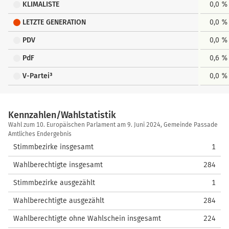
KLIMALISTE
0,0 %
LETZTE GENERATION
0,0 %
PDV
0,0 %
PdF
0,6 %
V-Partei³
0,0 %
Kennzahlen/Wahlstatistik
Kennzahlen/Wahlstatistik
Wahl zum 10. Europäischen Parlament am 9. Juni 2024, Gemeinde Passade
Amtliches Endergebnis
Stimmbezirke insgesamt
1
Wahlberechtigte insgesamt
284
Stimmbezirke ausgezählt
1
Wahlberechtigte ausgezählt
284
Wahlberechtigte ohne Wahlschein insgesamt
224