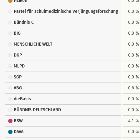
HEIMAT
0,0 %
Partei für schulmedizinische Verjüngungsforschung
0,0 %
Bündnis C
0,0 %
BIG
0,0 %
MENSCHLICHE WELT
0,0 %
DKP
0,0 %
MLPD
0,0 %
SGP
0,0 %
ABG
0,6 %
dieBasis
0,0 %
BÜNDNIS DEUTSCHLAND
0,0 %
BSW
4,1 %
DAVA
0,0 %