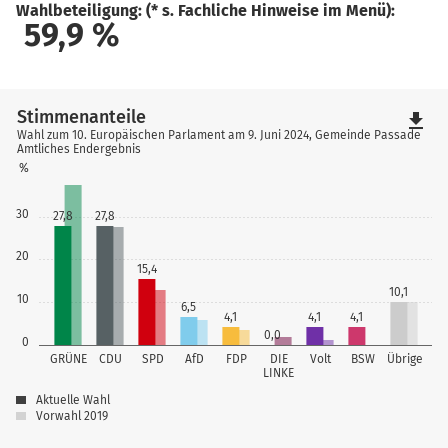
Wahlbeteiligung: (* s. Fachliche Hinweise im Menü):
59,9
%
Stimmenanteile
file_download
Wahl zum 10. Europäischen Parlament am 9. Juni 2024, Gemeinde Passade
Amtliches Endergebnis
%
30
27,8
27,8
20
15,4
10,1
10
6,5
4,1
4,1
4,1
0,0
0
GRÜNE
CDU
SPD
AfD
FDP
DIE
Volt
BSW
Übrige
LINKE
Aktuelle Wahl
Vorwahl 2019