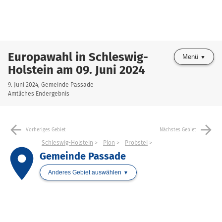
Europawahl in Schleswig-
Menü
Holstein am 09. Juni 2024
9. Juni 2024, Gemeinde Passade
Amtliches Endergebnis
arrow_back
arrow_forward
Vorheriges Gebiet
Nächstes Gebiet
Schleswig-Holstein
Plön
Probstei
place
Gemeinde Passade
Anderes Gebiet auswählen