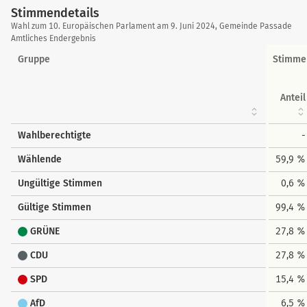
Stimmendetails
Stimmendetails
Wahl zum 10. Europäischen Parlament am 9. Juni 2024, Gemeinde Passade
Amtliches Endergebnis
Gruppe
Stimme
Anteil
Wahlberechtigte
-
Wählende
59,9 %
Ungültige Stimmen
0,6 %
Gültige Stimmen
99,4 %
GRÜNE
27,8 %
CDU
27,8 %
SPD
15,4 %
AfD
6,5 %