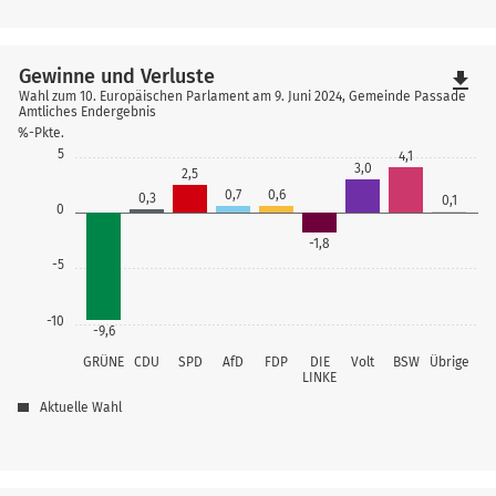
Gewinne und Verluste
file_download
Wahl zum 10. Europäischen Parlament am 9. Juni 2024, Gemeinde Passade
Amtliches Endergebnis
%-Pkte.
5
4,1
3,0
2,5
0,7
0,6
0,3
0,1
0
-1,8
-5
-10
-9,6
GRÜNE
CDU
SPD
AfD
FDP
DIE
Volt
BSW
Übrige
LINKE
Aktuelle Wahl