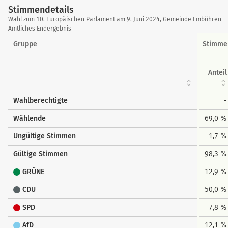
Stimmendetails
Stimmendetails
Wahl zum 10. Europäischen Parlament am 9. Juni 2024, Gemeinde Embühren
Amtliches Endergebnis
Gruppe
Stimme
Anteil
Wahlberechtigte
-
Wählende
69,0 %
Ungültige Stimmen
1,7 %
Gültige Stimmen
98,3 %
GRÜNE
12,9 %
CDU
50,0 %
SPD
7,8 %
AfD
12,1 %