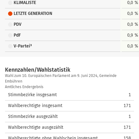
KLIMALISTE
0,0 %
LETZTE GENERATION
0,0 %
PDV
0,0 %
PdF
0,9 %
V-Partei³
0,0 %
Kennzahlen/Wahlstatistik
Kennzahlen/Wahlstatistik
Wahl zum 10. Europäischen Parlament am 9. Juni 2024, Gemeinde
Embühren
Amtliches Endergebnis
Stimmbezirke insgesamt
1
Wahlberechtigte insgesamt
171
Stimmbezirke ausgezählt
1
Wahlberechtigte ausgezählt
171
Wahlberechtigte ohne Wahlschein insgesamt
158