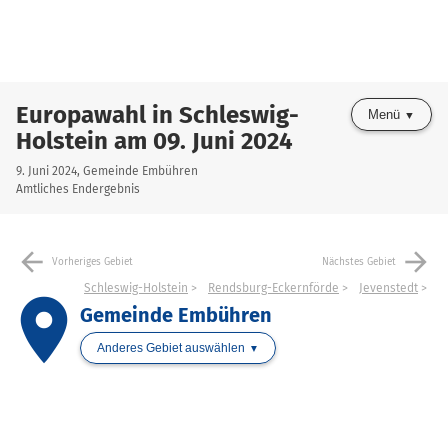
Europawahl in Schleswig-
Menü
Holstein am 09. Juni 2024
9. Juni 2024, Gemeinde Embühren
Amtliches Endergebnis
arrow_back
arrow_forward
Vorheriges Gebiet
Nächstes Gebiet
Schleswig-Holstein
Rendsburg-Eckernförde
Jevenstedt
place
Gemeinde Embühren
Anderes Gebiet auswählen