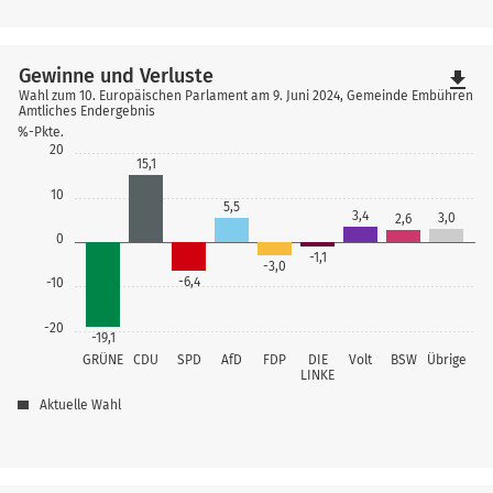
Gewinne und Verluste
file_download
Wahl zum 10. Europäischen Parlament am 9. Juni 2024, Gemeinde Embühren
Amtliches Endergebnis
%-Pkte.
20
15,1
10
5,5
3,4
3,0
2,6
0
-1,1
-3,0
-6,4
-10
-20
-19,1
GRÜNE
CDU
SPD
AfD
FDP
DIE
Volt
BSW
Übrige
LINKE
Aktuelle Wahl