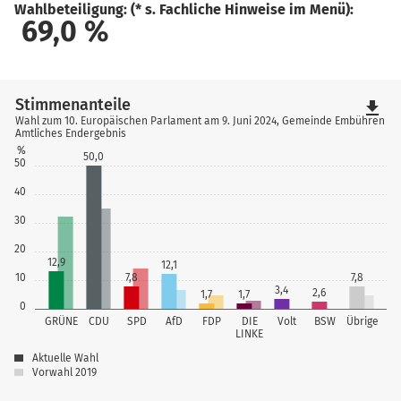
Wahlbeteiligung: (* s. Fachliche Hinweise im Menü):
69,0
%
Stimmenanteile
file_download
Wahl zum 10. Europäischen Parlament am 9. Juni 2024, Gemeinde Embühren
Amtliches Endergebnis
%
50,0
50
40
30
20
12,9
12,1
10
7,8
7,8
3,4
2,6
1,7
1,7
0
GRÜNE
CDU
SPD
AfD
FDP
DIE
Volt
BSW
Übrige
LINKE
Aktuelle Wahl
Vorwahl 2019