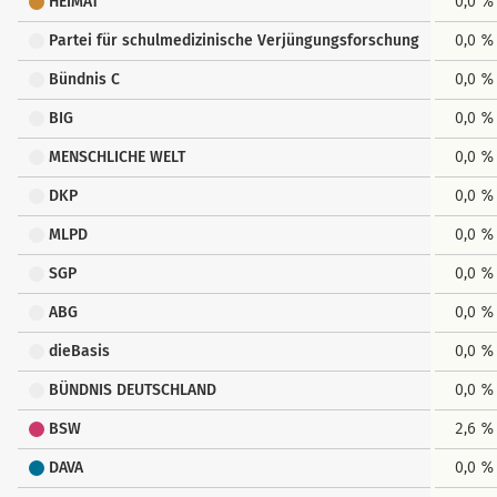
HEIMAT
0,0 %
Partei für schulmedizinische Verjüngungsforschung
0,0 %
Bündnis C
0,0 %
BIG
0,0 %
MENSCHLICHE WELT
0,0 %
DKP
0,0 %
MLPD
0,0 %
SGP
0,0 %
ABG
0,0 %
dieBasis
0,0 %
BÜNDNIS DEUTSCHLAND
0,0 %
BSW
2,6 %
DAVA
0,0 %