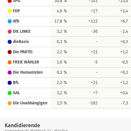
SPD
30,8 %
-141
-13,0
FDP
4,6 %
+27
+1,4
AfD
17,8 %
+122
+6,7
DIE LINKE
3,2 %
-30
-2,4
dieBasis
0,3 %
-
+0,3
Die PARTEI
2,2 %
+21
+1,2
FREIE WÄHLER
1,6 %
-5
-0,5
Die Humanisten
0,3 %
-
+0,3
BfL
2,2 %
+21
+1,2
GAL
1,2 %
+7
+0,4
Die Unabhängigen
1,5 %
-102
-7,3
Kandidierende