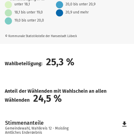
unter 18,1
20,0 bis unter 20,9
18,1 bis unter 19,0
20,9 und mehr
19,0 bis unter 20,0
© Kommunale Statistikstelle der Hansestadt Lübeck
25,3
%
Wahlbeteiligung:
Anteil der Wählenden mit Wahlschein an allen
24,5
%
Wählenden
Stimmenanteile
file_download
Gemeindewahl, Wahlkreis 12 - Moisling
Amtliches Endergebnis