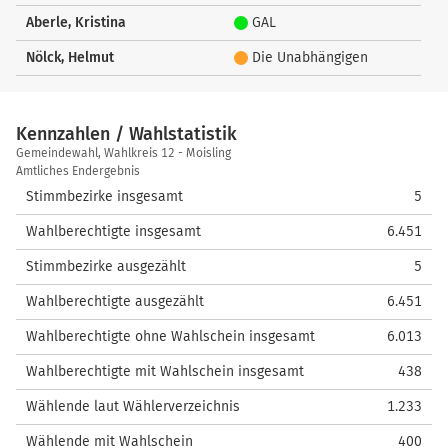
Aberle, Kristina
GAL
Nölck, Helmut
Die Unabhängigen
Kennzahlen / Wahlstatistik
Kennzahlen
Gemeindewahl, Wahlkreis 12 - Moisling
/
Amtliches Endergebnis
Wahlstatistik
Stimmbezirke insgesamt
5
Wahlberechtigte insgesamt
6.451
Stimmbezirke ausgezählt
5
Wahlberechtigte ausgezählt
6.451
Wahlberechtigte ohne Wahlschein insgesamt
6.013
Wahlberechtigte mit Wahlschein insgesamt
438
Wählende laut Wählerverzeichnis
1.233
Wählende mit Wahlschein
400