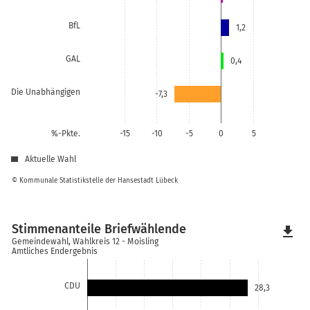
BfL
1,2
GAL
0,4
Die Unabhängigen
-7,3
%-Pkte.
-15
-10
-5
0
5
Aktuelle Wahl
© Kommunale Statistikstelle der Hansestadt Lübeck
Stimmenanteile Briefwählende
file_download
Gemeindewahl, Wahlkreis 12 - Moisling
Amtliches Endergebnis
CDU
28,3