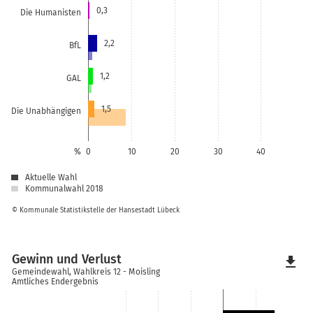
0,3
Die Humanisten
2,2
BfL
1,2
GAL
1,5
Die Unabhängigen
%
0
10
20
30
40
Aktuelle Wahl
Kommunalwahl 2018
© Kommunale Statistikstelle der Hansestadt Lübeck
Gewinn und Verlust
file_download
Gemeindewahl, Wahlkreis 12 - Moisling
Amtliches Endergebnis