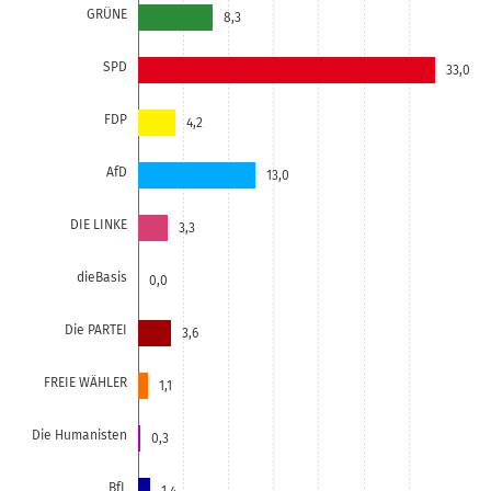
GRÜNE
8,3
SPD
33,0
FDP
4,2
AfD
13,0
DIE LINKE
3,3
dieBasis
0,0
Die PARTEI
3,6
FREIE WÄHLER
1,1
Die Humanisten
0,3
BfL