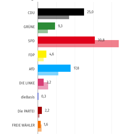
25,0
CDU
9,3
GRÜNE
30,8
SPD
4,6
FDP
17,8
AfD
3,2
DIE LINKE
0,3
dieBasis
2,2
Die PARTEI
1,6
FREIE WÄHLER