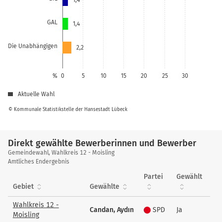
1,4
GAL
1,4
Die Unabhängigen
2,2
%
0
5
10
15
20
25
30
Aktuelle Wahl
© Kommunale Statistikstelle der Hansestadt Lübeck
Direkt gewählte Bewerberinnen und Bewerber
Direkt
Gemeindewahl, Wahlkreis 12 - Moisling
gewählte
Amtliches Endergebnis
Bewerberinnen
Partei
Gewählt
und
Gebiet
Gewählte
Bewerber
Wahlkreis 12 -
Candan, Aydın
SPD
Ja
Moisling