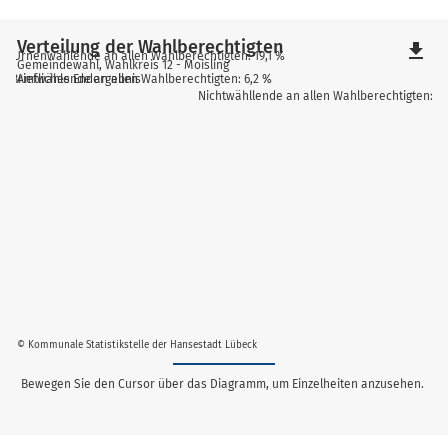
Verteilung der Wahlberechtigten
file_download
Urnenwählende an allen Wahlberechtigten: 19,1 %
Gemeindewahl, Wahlkreis 12 - Moisling
Briefwählende an allen Wahlberechtigten: 6,2 %
Amtliches Endergebnis
Nichtwähllende an allen Wahlberechtigten: 74
© Kommunale Statistikstelle der Hansestadt Lübeck
Bewegen Sie den Cursor über das Diagramm, um Einzelheiten anzusehen.