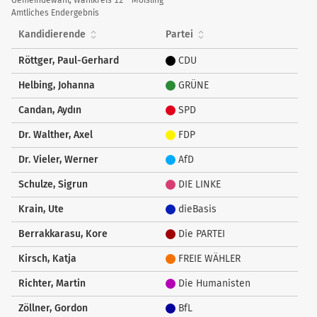
Kandidierende
Gemeindewahl, Wahlkreis 12 - Moisling
Amtliches Endergebnis
Kandidierende
Partei
Röttger, Paul-Gerhard
CDU
Helbing, Johanna
GRÜNE
Candan, Aydın
SPD
Dr. Walther, Axel
FDP
Dr. Vieler, Werner
AfD
Schulze, Sigrun
DIE LINKE
Krain, Ute
dieBasis
Berrakkarasu, Kore
Die PARTEI
Kirsch, Katja
FREIE WÄHLER
Richter, Martin
Die Humanisten
Zöllner, Gordon
BfL