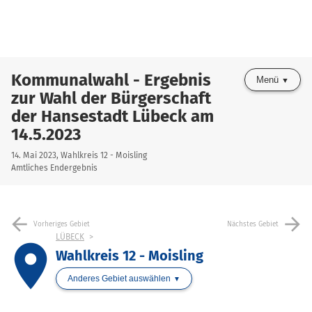
Kommunalwahl - Ergebnis
Menü
zur Wahl der Bürgerschaft
der Hansestadt Lübeck am
14.5.2023
14. Mai 2023, Wahlkreis 12 - Moisling
Amtliches Endergebnis
arrow_back
arrow_forward
Vorheriges Gebiet
Nächstes Gebiet
LÜBECK
place
Wahlkreis 12 - Moisling
Anderes Gebiet auswählen