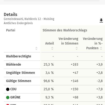
Details
Details
Gemeindewahl, Wahlkreis 12 - Moisling
file_download
Amtliches Endergebnis
Partei
Stimmen des Wahlvorschlags
Veränderung
Veränderung
Anteil
in Stimmen
in %-
Punkten
Wahlberechtigte
-
-
-
Wählende
25,3 %
+193
+3,9
Ungültige Stimmen
3,4 %
+47
+2,8
Gültige Stimmen
96,6 %
+146
-2,8
CDU
25,0 %
+150
+7,9
GRÜNE
9,3 %
+68
+3,8