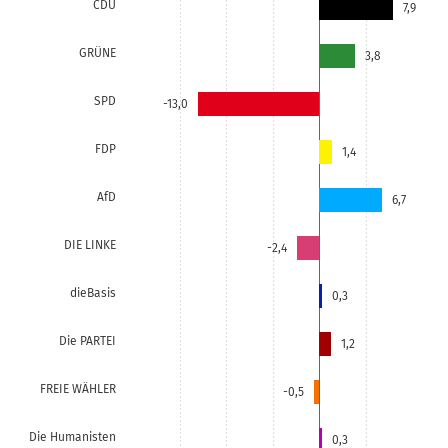
CDU
7,9
GRÜNE
3,8
SPD
-13,0
FDP
1,4
AfD
6,7
DIE LINKE
-2,4
dieBasis
0,3
Die PARTEI
1,2
FREIE WÄHLER
-0,5
Die Humanisten
0,3