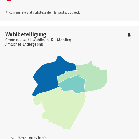
© Kommunale Statistikstelle der Hansestadt Lübeck
Wahlbeteiligung
file_download
Gemeindewahl, Wahlkreis 12 - Moisling
Amtliches Endergebnis
Wahlbeteiligung in %: