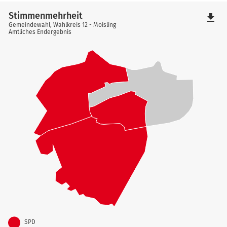
Stimmenmehrheit
file_download
Gemeindewahl, Wahlkreis 12 - Moisling
Amtliches Endergebnis
SPD