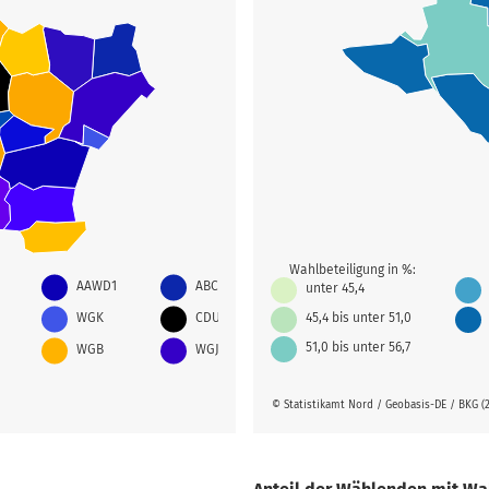
Wahlbeteiligung in %:
AAWD1
ABC-WG
AAGW
unter 45,4
WGK
CDU
SPD
45,4 bis unter 51,0
51,0 bis unter 56,7
WGB
WGJ
AWGS
© Statistikamt Nord / Geobasis-DE / BKG (