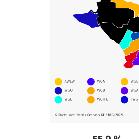
AWLW
WGA
WGB
WGO
WGB
WGA
WGB
WGH B
FWG
© Statistikamt Nord / Geobasis-DE / BKG (2022)