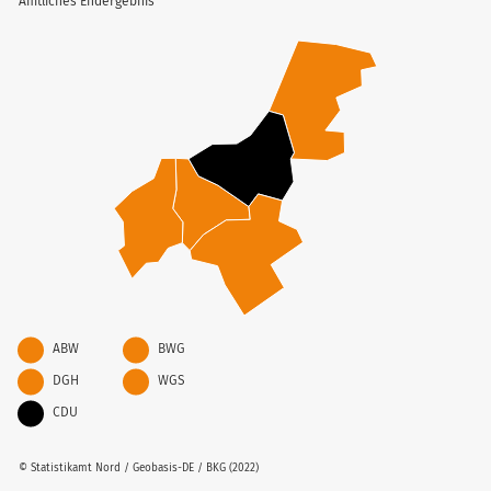
Amtliches Endergebnis
ABW
BWG
DGH
WGS
CDU
© Statistikamt Nord / Geobasis-DE / BKG (2022)