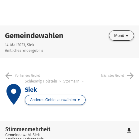
Gemeindewahlen
Menü
14. Mai 2023, Siek
Amtliches Endergebnis
arrow_back
arrow_forward
Vorheriges Gebiet
Nächstes Gebiet
Schleswig-Holstein
Stormarn
place
Siek
Anderes Gebiet auswählen
Stimmenmehrheit
file_download
Gemeindewahl, Siek