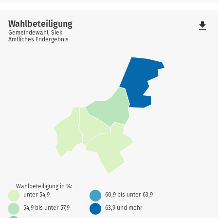
Wahlbeteiligung
file_download
Gemeindewahl, Siek
Amtliches Endergebnis
Wahlbeteiligung in %:
unter 54,9
60,9 bis unter 63,9
54,9 bis unter 57,9
63,9 und mehr