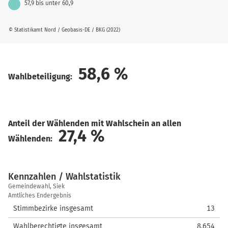
57,9 bis unter 60,9
© Statistikamt Nord / Geobasis-DE / BKG (2022)
58,6
%
Wahlbeteiligung:
Anteil der Wählenden mit Wahlschein an allen
27,4
%
Wählenden:
Kennzahlen / Wahlstatistik
Kennzahlen
Gemeindewahl, Siek
/
Amtliches Endergebnis
Wahlstatistik
Stimmbezirke insgesamt
13
Wahlberechtigte insgesamt
8.654