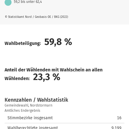
59,2 bis unter 62,4
© Statistikamt Nord / Geobasis-DE / BKG (2022)
59,8
%
Wahlbeteiligung:
Anteil der Wählenden mit Wahlschein an allen
23,3
%
Wählenden:
Kennzahlen / Wahlstatistik
Kennzahlen
Gemeindewahl, Nordstormarn
/
Amtliches Endergebnis
Wahlstatistik
Stimmbezirke insgesamt
16
Wahlberechtigte insgesamt
9.199