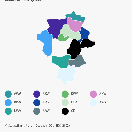
Amtliches Endergebnis
AWG
AKW
KWV
AKW
KWV
KWV
FKW
KWV
KWV
AAW
CDU
© Statistikamt Nord / Geobasis-DE / BKG (2022)