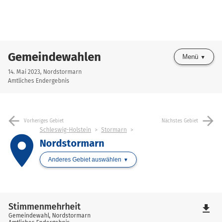
Gemeindewahlen
Menü
14. Mai 2023, Nordstormarn
Amtliches Endergebnis
arrow_back
arrow_forward
Vorheriges Gebiet
Nächstes Gebiet
Schleswig-Holstein
Stormarn
place
Nordstormarn
Anderes Gebiet auswählen
Stimmenmehrheit
file_download
Gemeindewahl, Nordstormarn