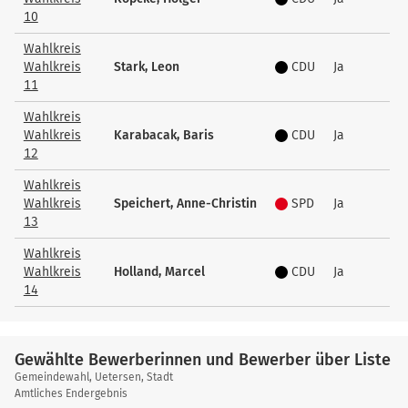
10
Wahlkreis
Wahlkreis
Stark, Leon
CDU
Ja
11
Wahlkreis
Wahlkreis
Karabacak, Baris
CDU
Ja
12
Wahlkreis
Wahlkreis
Speichert, Anne-Christin
SPD
Ja
13
Wahlkreis
Wahlkreis
Holland, Marcel
CDU
Ja
14
Gewählte Bewerberinnen und Bewerber über Liste
Gewählte
Gemeindewahl, Uetersen, Stadt
Bewerberinnen
Amtliches Endergebnis