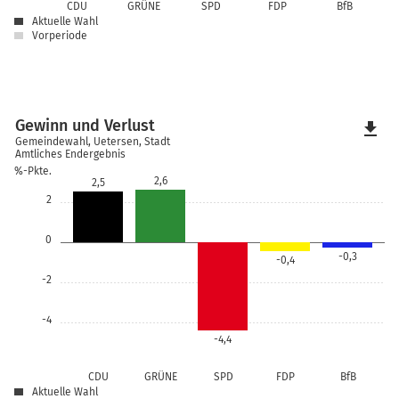
CDU
GRÜNE
SPD
FDP
BfB
Aktuelle Wahl
Vorperiode
Gewinn und Verlust
file_download
Gemeindewahl, Uetersen, Stadt
Amtliches Endergebnis
%-Pkte.
2,6
2,5
2
0
-0,3
-0,4
-2
-4
-4,4
CDU
GRÜNE
SPD
FDP
BfB
Aktuelle Wahl