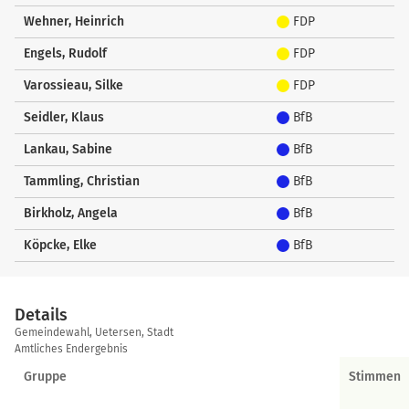
Wehner, Heinrich
FDP
Engels, Rudolf
FDP
Varossieau, Silke
FDP
Seidler, Klaus
BfB
Lankau, Sabine
BfB
Tammling, Christian
BfB
Birkholz, Angela
BfB
Köpcke, Elke
BfB
Details
Details
Gemeindewahl, Uetersen, Stadt
Amtliches Endergebnis
Gruppe
Stimmen