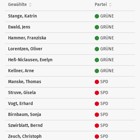
und
Gewählte
Partei
Bewerber
über
Stange, Katrin
GRÜNE
Liste
Ewald, Jens
GRÜNE
Hammer, Franziska
GRÜNE
Lorentzen, Oliver
GRÜNE
Heß-Niclausen, Evelyn
GRÜNE
Kellner, Arne
GRÜNE
Manske, Thomas
SPD
Struve, Gisela
SPD
Vogt, Erhard
SPD
Birnbaum, Sonja
SPD
Szwirblatt, Bernd
SPD
Zeuch, Christoph
SPD