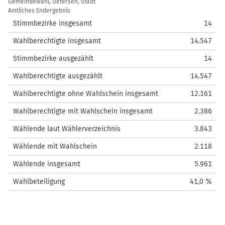
Kennzahlen
Gemeindewahl, Uetersen, Stadt
/
Amtliches Endergebnis
Wahlstatistik
Stimmbezirke insgesamt
14
Wahlberechtigte insgesamt
14.547
Stimmbezirke ausgezählt
14
Wahlberechtigte ausgezählt
14.547
Wahlberechtigte ohne Wahlschein insgesamt
12.161
Wahlberechtigte mit Wahlschein insgesamt
2.386
Wählende laut Wählerverzeichnis
3.843
Wählende mit Wahlschein
2.118
Wählende insgesamt
5.961
Wahlbeteiligung
41,0 %