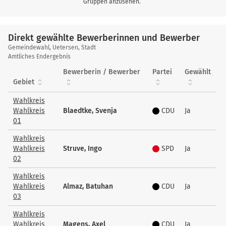
Gruppen anzusehen.
Direkt gewählte Bewerberinnen und Bewerber
Direkt
Gemeindewahl, Uetersen, Stadt
gewählte
Amtliches Endergebnis
Bewerberinnen
Bewerberin / Bewerber
Partei
Gewählt
und
Gebiet
Bewerber
Wahlkreis
Wahlkreis
Blaedtke, Svenja
CDU
Ja
01
Wahlkreis
Wahlkreis
Struve, Ingo
SPD
Ja
02
Wahlkreis
Wahlkreis
Almaz, Batuhan
CDU
Ja
03
Wahlkreis
Wahlkreis
Magens, Axel
CDU
Ja