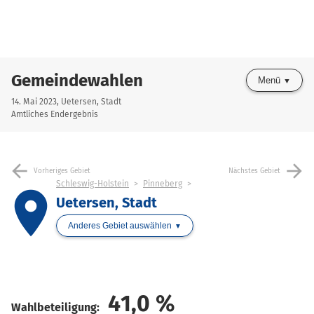
Gemeindewahlen
Menü
14. Mai 2023, Uetersen, Stadt
Amtliches Endergebnis
arrow_back
arrow_forward
Vorheriges Gebiet
Nächstes Gebiet
Schleswig-Holstein
Pinneberg
place
Uetersen, Stadt
Anderes Gebiet auswählen
41,0
%
Wahlbeteiligung: