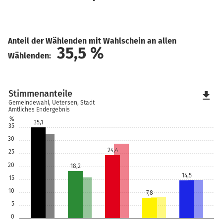
Anteil der Wählenden mit Wahlschein an allen
35,5
%
Wählenden:
Stimmenanteile
file_download
Gemeindewahl, Uetersen, Stadt
Amtliches Endergebnis
%
35,1
35
30
24,4
25
20
18,2
14,5
15
10
7,8
5
0