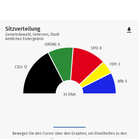
Sitzverteilung
file_download
Gemeindewahl, Uetersen, Stadt
Amtliches Endergebnis
GRÜNE: 6
SPD: 8
FDP: 3
CDU: 12
BfB: 5
34 Sitze
Bewegen Sie den Cursor über den Graphen, um Einzelheiten zu den