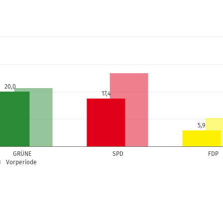
20,0
17,4
5,9
GRÜNE
SPD
FDP
Vorperiode