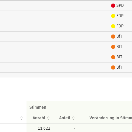
SPD
FDP
FDP
BfT
BfT
BfT
BfT
Stimmen
Anzahl
Anteil
Veränderung in Stim
11.622
-