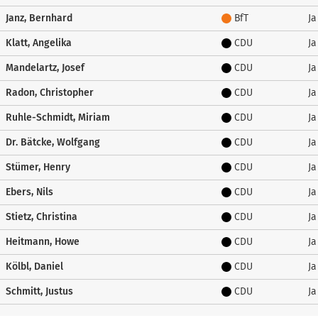
Janz, Bernhard
BfT
Ja
Klatt, Angelika
CDU
Ja
Mandelartz, Josef
CDU
Ja
Radon, Christopher
CDU
Ja
Ruhle-Schmidt, Miriam
CDU
Ja
Dr. Bätcke, Wolfgang
CDU
Ja
Stümer, Henry
CDU
Ja
Ebers, Nils
CDU
Ja
Stietz, Christina
CDU
Ja
Heitmann, Howe
CDU
Ja
Kölbl, Daniel
CDU
Ja
Schmitt, Justus
CDU
Ja