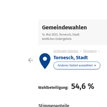
Gemeindewahlen
14. Mai 2023, Tornesch, Stadt
Amtliches Endergebnis
Schleswig-Holstein
Pinneberg
place
Tornesch, Stadt
arrow_back
Anderes Gebiet auswählen
54,6
%
Wahlbeteiligung:
Stimmenanteile