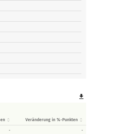
file_download
men
Veränderung in %-Punkten
-
-