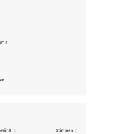
BfT: 5
en.
ewählt
Stimmen