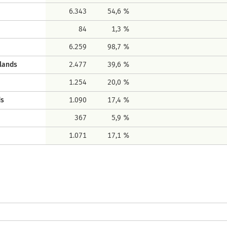
6.343
54,6 %
84
1,3 %
6.259
98,7 %
lands
2.477
39,6 %
1.254
20,0 %
ds
1.090
17,4 %
367
5,9 %
1.071
17,1 %