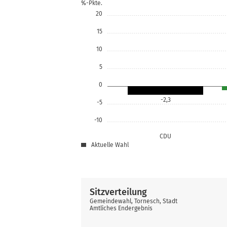
%-Pkte.
20
15
10
5
0
-2,3
-5
-10
CDU
Aktuelle Wahl
Sitzverteilung
Gemeindewahl, Tornesch, Stadt
Amtliches Endergebnis