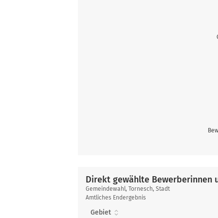
Bew
Direkt gewählte Bewerberinnen 
Direkt
Gemeindewahl, Tornesch, Stadt
gewählte
Amtliches Endergebnis
Bewerberinnen
Gebiet