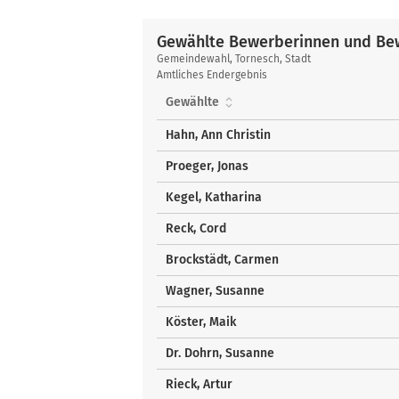
Gewählte Bewerberinnen und Bew
Gewählte
Gemeindewahl, Tornesch, Stadt
Bewerberinnen
Amtliches Endergebnis
und
Gewählte
Bewerber
über
Hahn, Ann Christin
Liste
Proeger, Jonas
Kegel, Katharina
Reck, Cord
Brockstädt, Carmen
Wagner, Susanne
Köster, Maik
Dr. Dohrn, Susanne
Rieck, Artur