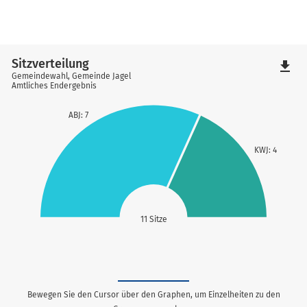
Sitzverteilung
file_download
Gemeindewahl, Gemeinde Jagel
Amtliches Endergebnis
ABJ: 7
KWJ: 4
11 Sitze
Bewegen Sie den Cursor über den Graphen, um Einzelheiten zu den