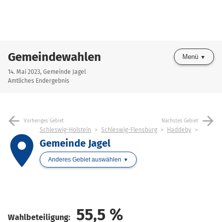
Gemeindewahlen
Menü
14. Mai 2023, Gemeinde Jagel
Amtliches Endergebnis
arrow_back
arrow_forward
Vorheriges Gebiet
Nächstes Gebiet
Schleswig-Holstein
Schleswig-Flensburg
Haddeby
place
Gemeinde Jagel
Anderes Gebiet auswählen
55,5
%
Wahlbeteiligung: