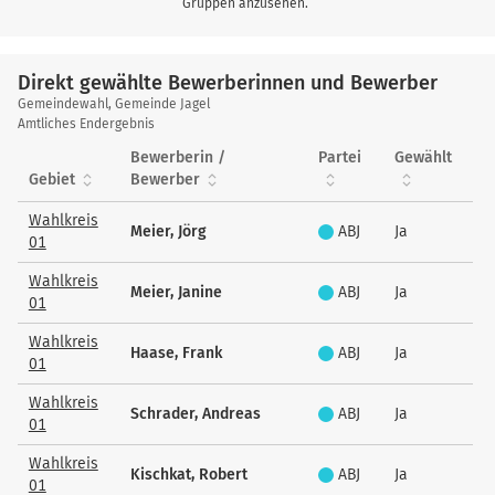
Gruppen anzusehen.
Direkt gewählte Bewerberinnen und Bewerber
Direkt
Gemeindewahl, Gemeinde Jagel
gewählte
Amtliches Endergebnis
Bewerberinnen
Bewerberin /
Partei
Gewählt
und
Gebiet
Bewerber
Bewerber
Wahlkreis
Meier, Jörg
ABJ
Ja
01
Wahlkreis
Meier, Janine
ABJ
Ja
01
Wahlkreis
Haase, Frank
ABJ
Ja
01
Wahlkreis
Schrader, Andreas
ABJ
Ja
01
Wahlkreis
Kischkat, Robert
ABJ
Ja
01