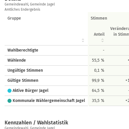
Details
Gemeindewahl, Gemeinde Jagel
Amtliches Endergebnis
Gruppe
Stimmen
Veränder
Anteil
in Stim
Wahlberechtigte
-
Wählende
55,5 %
Ungültige Stimmen
0,1 %
Gültige Stimmen
99,9 %
+
Aktive Bürger Jagel
64,5 %
Kommunale Wählergemeinschaft Jagel
35,5 %
+
Kennzahlen / Wahlstatistik
Kennzahlen
Gemeindewahl, Gemeinde Jagel