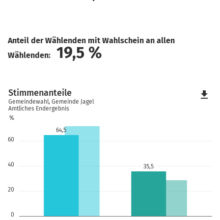
Anteil der Wählenden mit Wahlschein an allen
19,5
%
Wählenden:
Stimmenanteile
file_download
Gemeindewahl, Gemeinde Jagel
Amtliches Endergebnis
%
64,5
60
40
35,5
20
0