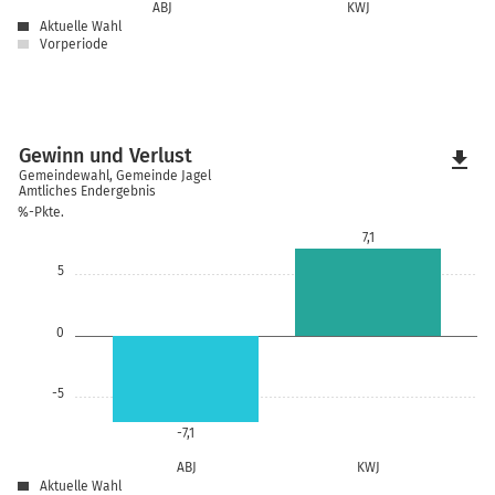
ABJ
KWJ
Aktuelle Wahl
Vorperiode
Gewinn und Verlust
file_download
Gemeindewahl, Gemeinde Jagel
Amtliches Endergebnis
%-Pkte.
7,1
5
0
-5
-7,1
ABJ
KWJ
Aktuelle Wahl