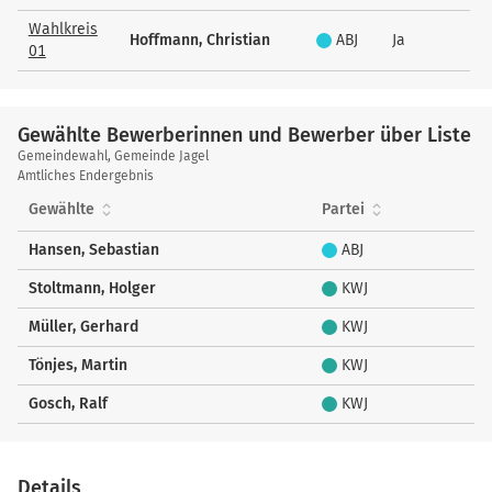
Wahlkreis
Hoffmann, Christian
ABJ
Ja
01
Gewählte Bewerberinnen und Bewerber über Liste
Gewählte
Gemeindewahl, Gemeinde Jagel
Bewerberinnen
Amtliches Endergebnis
und
Gewählte
Partei
Bewerber
über
Hansen, Sebastian
ABJ
Liste
Stoltmann, Holger
KWJ
Müller, Gerhard
KWJ
Tönjes, Martin
KWJ
Gosch, Ralf
KWJ
Details