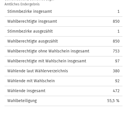
/
Amtliches Endergebnis
Wahlstatistik
Stimmbezirke insgesamt
1
Wahlberechtigte insgesamt
850
Stimmbezirke ausgezählt
1
Wahlberechtigte ausgezählt
850
Wahlberechtigte ohne Wahlschein insgesamt
753
Wahlberechtigte mit Wahlschein insgesamt
97
Wählende laut Wählerverzeichnis
380
Wählende mit Wahlschein
92
Wählende insgesamt
472
Wahlbeteiligung
55,5 %