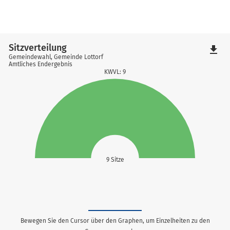
Sitzverteilung
file_download
Gemeindewahl, Gemeinde Lottorf
Amtliches Endergebnis
KWVL: 9
9 Sitze
Bewegen Sie den Cursor über den Graphen, um Einzelheiten zu den