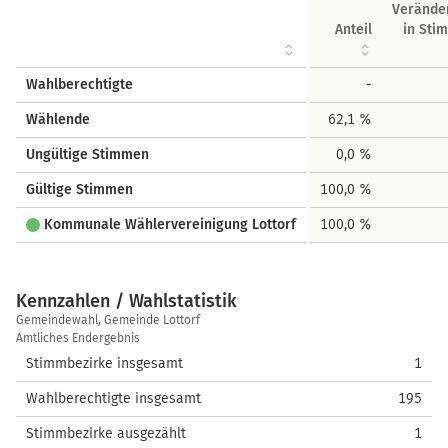
Verände
Anteil
in Sti
Wahlberechtigte
-
Wählende
62,1 %
Ungültige Stimmen
0,0 %
Gültige Stimmen
100,0 %
Kommunale Wählervereinigung Lottorf
100,0 %
Kennzahlen / Wahlstatistik
Kennzahlen
Gemeindewahl, Gemeinde Lottorf
/
Amtliches Endergebnis
Wahlstatistik
Stimmbezirke insgesamt
1
Wahlberechtigte insgesamt
195
Stimmbezirke ausgezählt
1