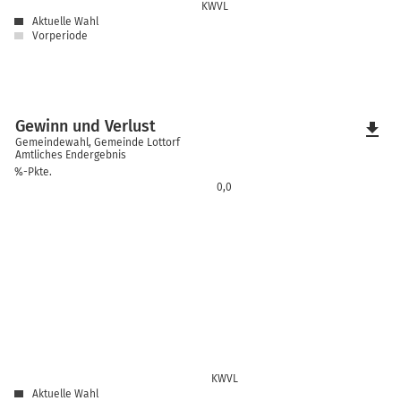
KWVL
Aktuelle Wahl
Vorperiode
Gewinn und Verlust
file_download
Gemeindewahl, Gemeinde Lottorf
Amtliches Endergebnis
%-Pkte.
0,0
KWVL
Aktuelle Wahl