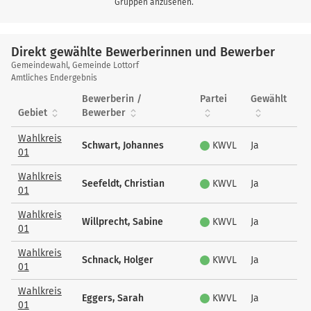
Gruppen anzusehen.
Direkt gewählte Bewerberinnen und Bewerber
Direkt
Gemeindewahl, Gemeinde Lottorf
gewählte
Amtliches Endergebnis
Bewerberinnen
Bewerberin /
Partei
Gewählt
und
Gebiet
Bewerber
Bewerber
Wahlkreis
Schwart, Johannes
KWVL
Ja
01
Wahlkreis
Seefeldt, Christian
KWVL
Ja
01
Wahlkreis
Willprecht, Sabine
KWVL
Ja
01
Wahlkreis
Schnack, Holger
KWVL
Ja
01
Wahlkreis
Eggers, Sarah
KWVL
Ja
01