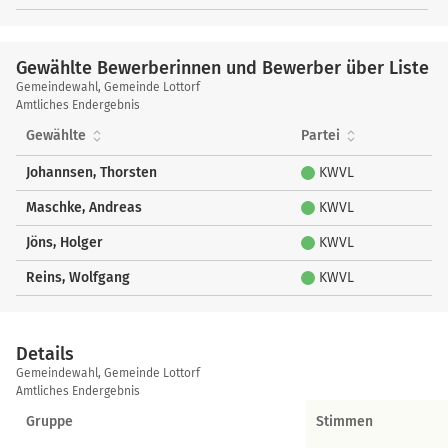
Gewählte Bewerberinnen und Bewerber über Liste
Gewählte
Gemeindewahl, Gemeinde Lottorf
Bewerberinnen
Amtliches Endergebnis
und
Gewählte
Partei
Bewerber
über
Johannsen, Thorsten
KWVL
Liste
Maschke, Andreas
KWVL
Jöns, Holger
KWVL
Reins, Wolfgang
KWVL
Details
Details
Gemeindewahl, Gemeinde Lottorf
Amtliches Endergebnis
Gruppe
Stimmen