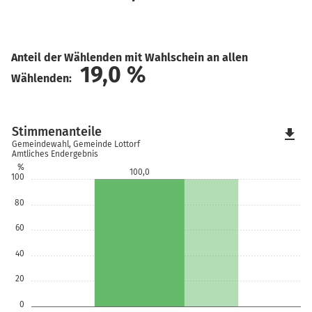
Anteil der Wählenden mit Wahlschein an allen
19,0
%
Wählenden:
Stimmenanteile
file_download
Gemeindewahl, Gemeinde Lottorf
Amtliches Endergebnis
%
100,0
100
80
60
40
20
0