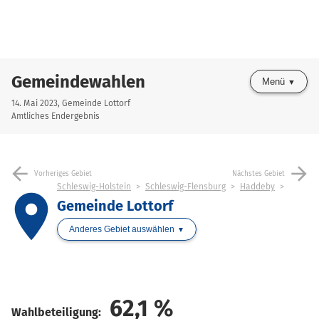
Gemeindewahlen
Menü
14. Mai 2023, Gemeinde Lottorf
Amtliches Endergebnis
arrow_back
arrow_forward
Vorheriges Gebiet
Nächstes Gebiet
Schleswig-Holstein
Schleswig-Flensburg
Haddeby
place
Gemeinde Lottorf
Anderes Gebiet auswählen
62,1
%
Wahlbeteiligung: