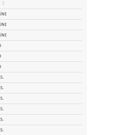
ÜNE
ÜNE
ÜNE
D
D
D
.S.
.S.
.S.
.S.
.S.
.S.