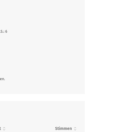
.S.: 6
en.
t
Stimmen