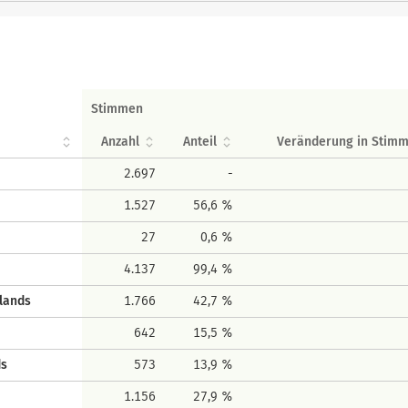
Stimmen
Anzahl
Anteil
Veränderung in Stim
2.697
-
1.527
56,6 %
27
0,6 %
4.137
99,4 %
lands
1.766
42,7 %
642
15,5 %
ds
573
13,9 %
1.156
27,9 %