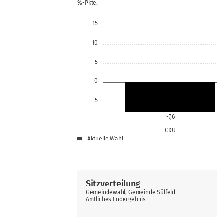
%-Pkte.
15
10
5
0
-5
-7,6
CDU
Aktuelle Wahl
Sitzverteilung
Gemeindewahl, Gemeinde Sülfeld
Amtliches Endergebnis