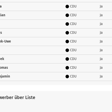
ta
CDU
Ja
tian
CDU
Ja
CDU
Ja
us
CDU
Ja
ank-Uwe
CDU
Ja
CDU
Ja
rek
CDU
Ja
homas
CDU
Ja
njamin
CDU
Ja
erber über Liste