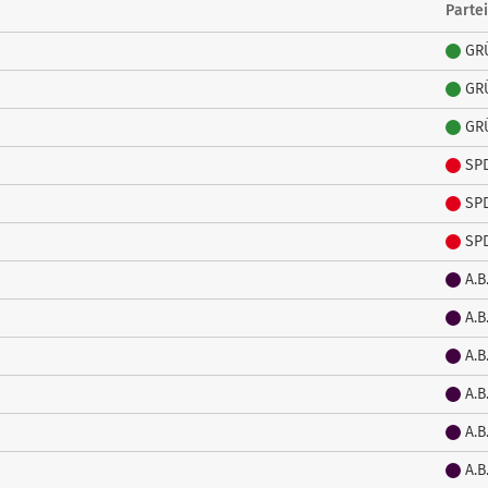
Partei
GR
GR
GR
SP
SP
SP
A.B
A.B
A.B
A.B
A.B
A.B