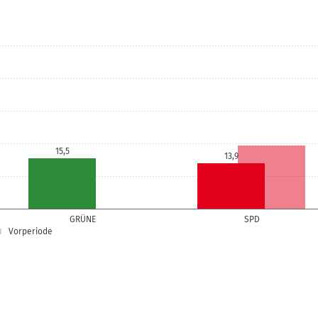
15,5
13,9
GRÜNE
SPD
Vorperiode