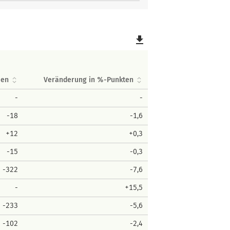
file_download
men
Veränderung in %-Punkten
-
-
-18
-1,6
+12
+0,3
-15
-0,3
-322
-7,6
-
+15,5
-233
-5,6
-102
-2,4