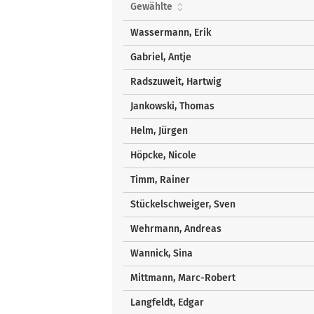
und
Gewählte
Bewerber
über
Wassermann, Erik
Liste
Gabriel, Antje
Radszuweit, Hartwig
Jankowski, Thomas
Helm, Jürgen
Höpcke, Nicole
Timm, Rainer
Stückelschweiger, Sven
Wehrmann, Andreas
Wannick, Sina
Mittmann, Marc-Robert
Langfeldt, Edgar