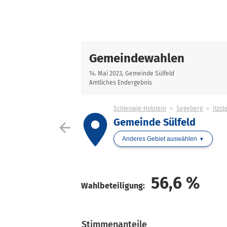
Gemeindewahlen
14. Mai 2023, Gemeinde Sülfeld
Amtliches Endergebnis
Schleswig-Holstein
Segeberg
Itzst
place
Gemeinde Sülfeld
arrow_back
Anderes Gebiet auswählen
56,6
%
Wahlbeteiligung:
Stimmenanteile