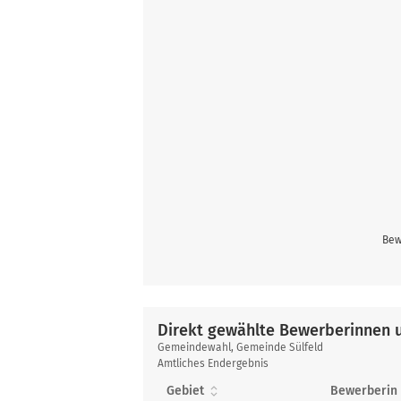
Bew
Direkt gewählte Bewerberinnen 
Direkt
Gemeindewahl, Gemeinde Sülfeld
gewählte
Amtliches Endergebnis
Bewerberinnen
Gebiet
Bewerberin