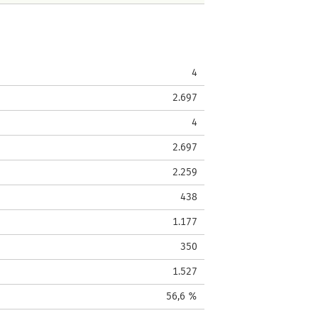
4
2.697
4
2.697
2.259
438
1.177
350
1.527
56,6 %