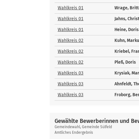
und
Bewerber
Wahlkreis 01
Wrage, Brit
Wahlkreis 01
Jahns, Chris
Wahlkreis 01
Heine, Doris
Wahlkreis 02
Kuhn, Mark
Wahlkreis 02
Kriebel, Fr
Wahlkreis 02
Pleß, Doris
Wahlkreis 03
Krysiak, Ma
Wahlkreis 03
Ahnfeldt, T
Wahlkreis 03
Froborg, Be
Gewählte Bewerberinnen und Bew
Gewählte
Gemeindewahl, Gemeinde Sülfeld
Bewerberinnen
Amtliches Endergebnis