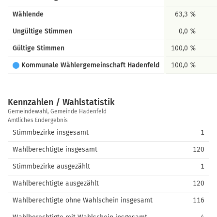
Wählende
63,3 %
Ungültige Stimmen
0,0 %
Gültige Stimmen
100,0 %
Kommunale Wählergemeinschaft Hadenfeld
100,0 %
Kennzahlen / Wahlstatistik
Kennzahlen
Gemeindewahl, Gemeinde Hadenfeld
/
Amtliches Endergebnis
Wahlstatistik
Stimmbezirke insgesamt
1
Wahlberechtigte insgesamt
120
Stimmbezirke ausgezählt
1
Wahlberechtigte ausgezählt
120
Wahlberechtigte ohne Wahlschein insgesamt
116