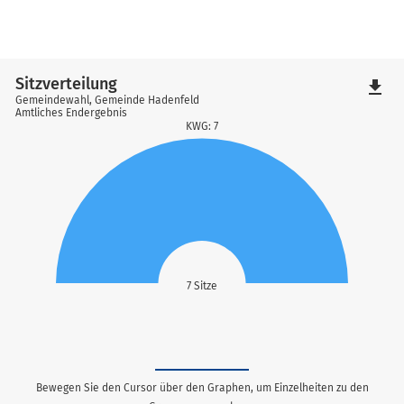
Sitzverteilung
file_download
Gemeindewahl, Gemeinde Hadenfeld
Amtliches Endergebnis
KWG: 7
7 Sitze
Bewegen Sie den Cursor über den Graphen, um Einzelheiten zu den