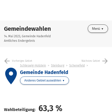
Gemeindewahlen
Menü
14. Mai 2023, Gemeinde Hadenfeld
Amtliches Endergebnis
arrow_back
arrow_forward
Vorheriges Gebiet
Nächstes Gebiet
Schleswig-Holstein
Steinburg
Schenefeld
place
Gemeinde Hadenfeld
Anderes Gebiet auswählen
63,3
%
Wahlbeteiligung: