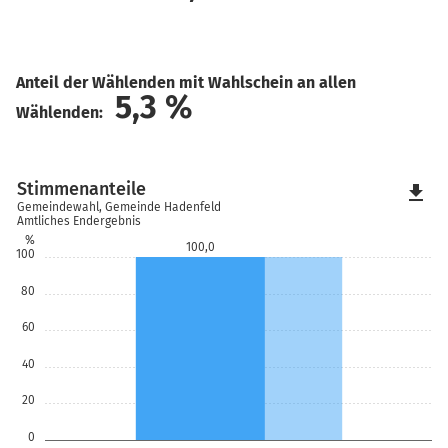
Anteil der Wählenden mit Wahlschein an allen
5,3
%
Wählenden:
Stimmenanteile
file_download
Gemeindewahl, Gemeinde Hadenfeld
Amtliches Endergebnis
%
100,0
100
80
60
40
20
0