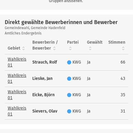
Gruppen anzusehen.
Direkt gewählte Bewerberinnen und Bewerber
Direkt
Gemeindewahl, Gemeinde Hadenfeld
gewählte
Amtliches Endergebnis
Bewerberinnen
Bewerberin /
Partei
Gewählt
Stimmen
und
Gebiet
Bewerber
Bewerber
Wahlkreis
Strauch, Rolf
KWG
Ja
66
01
Wahlkreis
Lieske, Jan
KWG
Ja
43
01
Wahlkreis
Eicke, Björn
KWG
Ja
35
01
Wahlkreis
Sievers, Olav
KWG
Ja
31
01