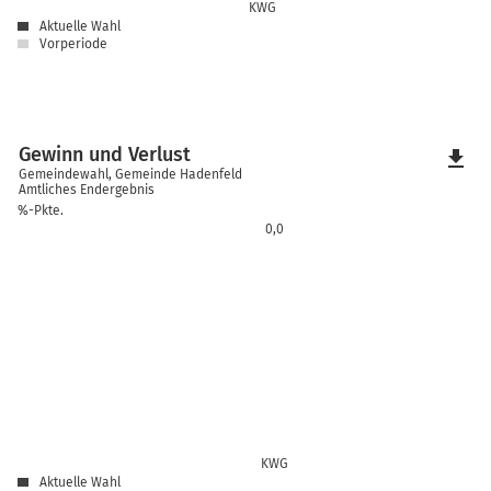
KWG
Aktuelle Wahl
Vorperiode
Gewinn und Verlust
file_download
Gemeindewahl, Gemeinde Hadenfeld
Amtliches Endergebnis
%-Pkte.
0,0
KWG
Aktuelle Wahl