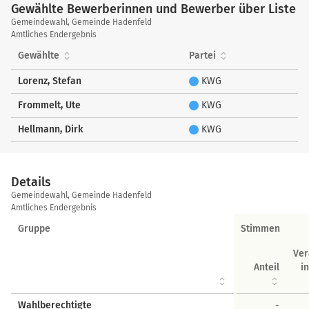
Gewählte Bewerberinnen und Bewerber über Liste
Gewählte
Gemeindewahl, Gemeinde Hadenfeld
Bewerberinnen
Amtliches Endergebnis
und
Gewählte
Partei
Bewerber
über
Lorenz, Stefan
KWG
Liste
Frommelt, Ute
KWG
Hellmann, Dirk
KWG
Details
Details
Gemeindewahl, Gemeinde Hadenfeld
Amtliches Endergebnis
Gruppe
Stimmen
Ve
Anteil
i
Wahlberechtigte
-