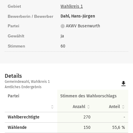
Gebiet
Wahlkreis 1
Dahl, Hans-Jürgen
Bewerberin / Bewerber
Partei
AKWV Busenwurth
Gewählt
Ja
Stimmen
60
Details
Details
Gemeindewahl, Wahlkreis 1
file_download
Amtliches Endergebnis
Partei
Stimmen des Wahlvorschlags
Anzahl
Anteil
Wahlberechtigte
270
-
Wählende
150
55,6 %