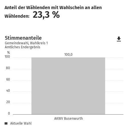
Anteil der Wählenden mit Wahlschein an allen
23,3
%
Wählenden:
Stimmenanteile
file_download
Gemeindewahl, Wahlkreis 1
Amtliches Endergebnis
%
100,0
100
80
60
40
20
0
AKWV Busenwurth
Aktuelle Wahl