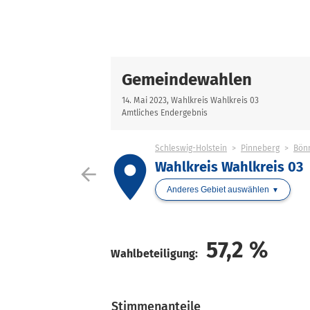
Gemeindewahlen
14. Mai 2023, Wahlkreis Wahlkreis 03
Amtliches Endergebnis
Schleswig-Holstein
Pinneberg
Bönn
place
Wahlkreis Wahlkreis 03
arrow_back
Anderes Gebiet auswählen
57,2
%
Wahlbeteiligung:
Stimmenanteile