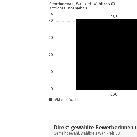
Gemeindewahl, Wahlkreis Wahlkreis 03
Amtliches Endergebnis
%
41,3
40
30
20
10
0
CDU
Aktuelle Wahl
Direkt gewählte Bewerberinnen 
Direkt
Gemeindewahl, Wahlkreis Wahlkreis 03