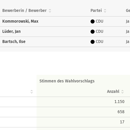
Bewerberin / Bewerber
Partei
G
Kommorowski, Max
CDU
Ja
Lüder, Jan
CDU
Ja
Bartsch, Ilse
CDU
Ja
Stimmen des Wahlvorschlags
Anzahl
1.150
658
17