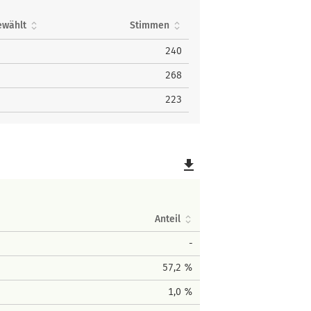
ewählt
Stimmen
240
268
223
file_download
Anteil
-
57,2 %
1,0 %