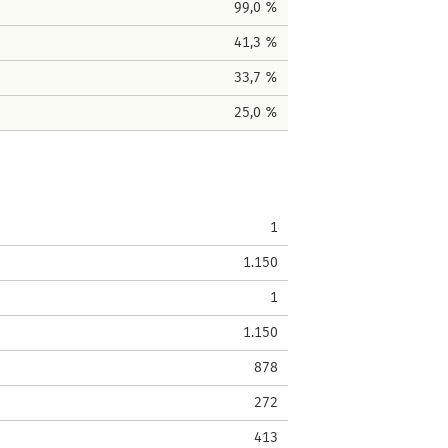
99,0 %
41,3 %
33,7 %
25,0 %
1
1.150
1
1.150
878
272
413