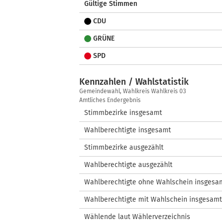
Gültige Stimmen
CDU
GRÜNE
SPD
Kennzahlen / Wahlstatistik
Kennzahlen
Gemeindewahl, Wahlkreis Wahlkreis 03
/
Amtliches Endergebnis
Wahlstatistik
Stimmbezirke insgesamt
Wahlberechtigte insgesamt
Stimmbezirke ausgezählt
Wahlberechtigte ausgezählt
Wahlberechtigte ohne Wahlschein insgesa
Wahlberechtigte mit Wahlschein insgesamt
Wählende laut Wählerverzeichnis