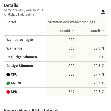
Details
Details
Gemeindewahl, Wahlkreis 01
file_download
Amtliches Endergebnis
Partei
Stimmen des Wahlvorschlags
Anzahl
Anteil
Wahlberechtigte
960
-
Wählende
566
59,0 %
Ungültige Stimmen
11
0,7 %
Gültige Stimmen
1.529
99,3 %
CDU
882
57,7 %
GRÜNE
330
21,6 %
SPD
317
20,7 %
Kennzahlen / Wahlstatistik