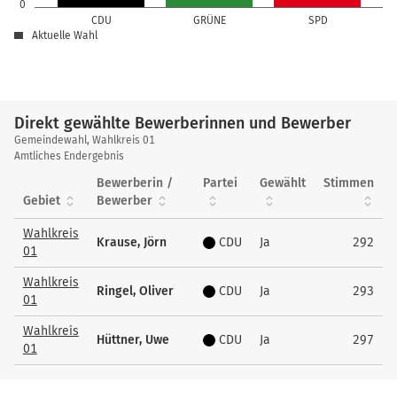
0
CDU
GRÜNE
SPD
Aktuelle Wahl
Direkt gewählte Bewerberinnen und Bewerber
Direkt
Gemeindewahl, Wahlkreis 01
gewählte
Amtliches Endergebnis
Bewerberinnen
Bewerberin /
Partei
Gewählt
Stimmen
und
Gebiet
Bewerber
Bewerber
Wahlkreis
Krause, Jörn
CDU
Ja
292
01
Wahlkreis
Ringel, Oliver
CDU
Ja
293
01
Wahlkreis
Hüttner, Uwe
CDU
Ja
297
01