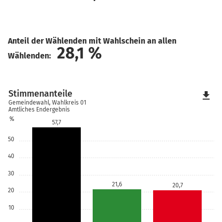
Anteil der Wählenden mit Wahlschein an allen
28,1
%
Wählenden:
Stimmenanteile
file_download
Gemeindewahl, Wahlkreis 01
Amtliches Endergebnis
%
57,7
50
40
30
21,6
20,7
20
10