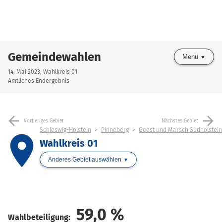
Gemeindewahlen
Menü
14. Mai 2023, Wahlkreis 01
Amtliches Endergebnis
arrow_back
arrow_forward
Vorheriges Gebiet
Nächstes Gebiet
Schleswig-Holstein
Pinneberg
Geest und Marsch Südholstein
place
Wahlkreis 01
Anderes Gebiet auswählen
59,0
%
Wahlbeteiligung: