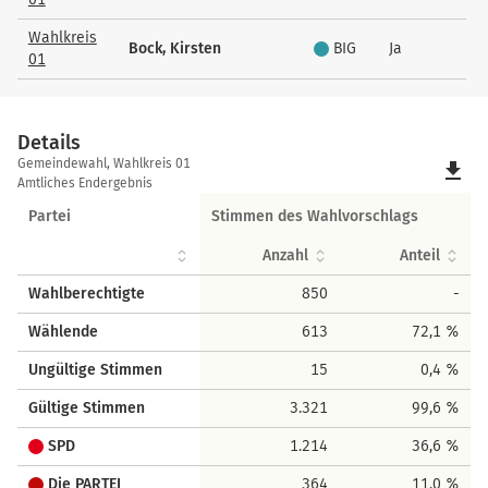
Wahlkreis
Bock, Kirsten
BIG
Ja
01
Details
Details
Gemeindewahl, Wahlkreis 01
file_download
Amtliches Endergebnis
Partei
Stimmen des Wahlvorschlags
Anzahl
Anteil
Wahlberechtigte
850
-
Wählende
613
72,1 %
Ungültige Stimmen
15
0,4 %
Gültige Stimmen
3.321
99,6 %
SPD
1.214
36,6 %
Die PARTEI
364
11,0 %