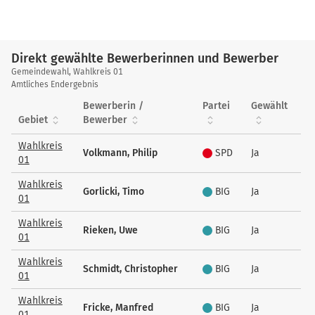
Direkt gewählte Bewerberinnen und Bewerber
Direkt
Gemeindewahl, Wahlkreis 01
gewählte
Amtliches Endergebnis
Bewerberinnen
Bewerberin /
Partei
Gewählt
und
Gebiet
Bewerber
Bewerber
Wahlkreis
Volkmann, Philip
SPD
Ja
01
Wahlkreis
Gorlicki, Timo
BIG
Ja
01
Wahlkreis
Rieken, Uwe
BIG
Ja
01
Wahlkreis
Schmidt, Christopher
BIG
Ja
01
Wahlkreis
Fricke, Manfred
BIG
Ja
01