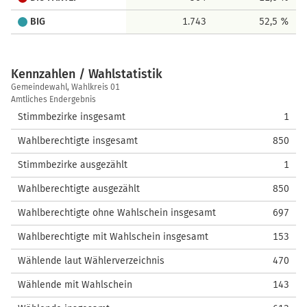
BIG
1.743
52,5 %
Kennzahlen / Wahlstatistik
Kennzahlen
Gemeindewahl, Wahlkreis 01
/
Amtliches Endergebnis
Wahlstatistik
Stimmbezirke insgesamt
1
Wahlberechtigte insgesamt
850
Stimmbezirke ausgezählt
1
Wahlberechtigte ausgezählt
850
Wahlberechtigte ohne Wahlschein insgesamt
697
Wahlberechtigte mit Wahlschein insgesamt
153
Wählende laut Wählerverzeichnis
470
Wählende mit Wahlschein
143