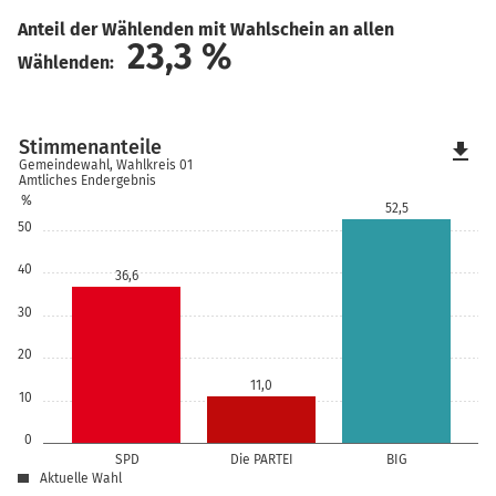
Anteil der Wählenden mit Wahlschein an allen
23,3
%
Wählenden:
Stimmenanteile
file_download
Gemeindewahl, Wahlkreis 01
Amtliches Endergebnis
%
52,5
50
40
36,6
30
20
11,0
10
0
SPD
Die PARTEI
BIG
Aktuelle Wahl