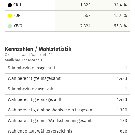
CDU
1.320
31,4 %
FDP
562
13,4 %
KWG
2.324
55,3 %
Kennzahlen / Wahlstatistik
Kennzahlen
Gemeindewahl, Wahlkreis 01
/
Amtliches Endergebnis
Wahlstatistik
Stimmbezirke insgesamt
1
Wahlberechtigte insgesamt
1.483
Stimmbezirke ausgezählt
1
Wahlberechtigte ausgezählt
1.483
Wahlberechtigte ohne Wahlschein insgesamt
1.300
Wahlberechtigte mit Wahlschein insgesamt
183
Wählende laut Wählerverzeichnis
616