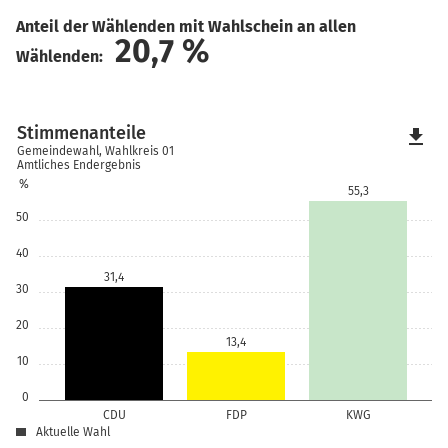
Anteil der Wählenden mit Wahlschein an allen
20,7
%
Wählenden:
Stimmenanteile
file_download
Gemeindewahl, Wahlkreis 01
Amtliches Endergebnis
%
55,3
50
40
31,4
30
20
13,4
10
0
CDU
FDP
KWG
Aktuelle Wahl