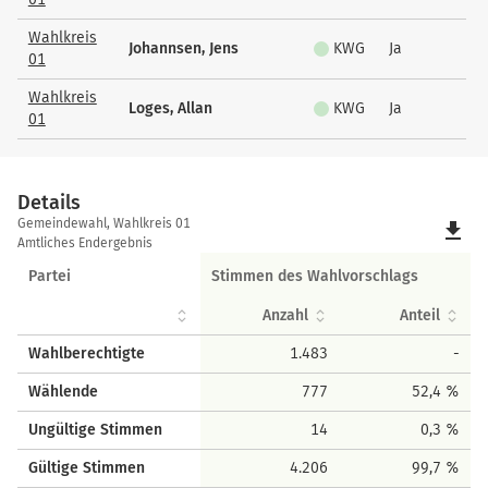
Wahlkreis
Johannsen, Jens
KWG
Ja
01
Wahlkreis
Loges, Allan
KWG
Ja
01
Details
Details
Gemeindewahl, Wahlkreis 01
file_download
Amtliches Endergebnis
Partei
Stimmen des Wahlvorschlags
Anzahl
Anteil
Wahlberechtigte
1.483
-
Wählende
777
52,4 %
Ungültige Stimmen
14
0,3 %
Gültige Stimmen
4.206
99,7 %