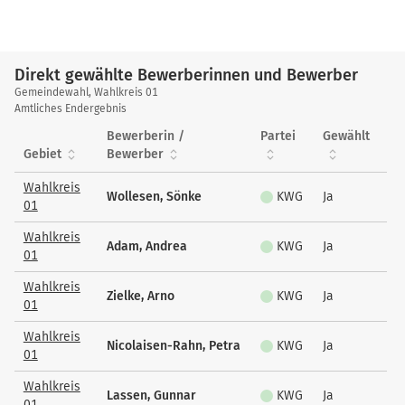
Direkt gewählte Bewerberinnen und Bewerber
Direkt
Gemeindewahl, Wahlkreis 01
gewählte
Amtliches Endergebnis
Bewerberinnen
Bewerberin /
Partei
Gewählt
und
Gebiet
Bewerber
Bewerber
Wahlkreis
Wollesen, Sönke
KWG
Ja
01
Wahlkreis
Adam, Andrea
KWG
Ja
01
Wahlkreis
Zielke, Arno
KWG
Ja
01
Wahlkreis
Nicolaisen-Rahn, Petra
KWG
Ja
01
Wahlkreis
Lassen, Gunnar
KWG
Ja
01