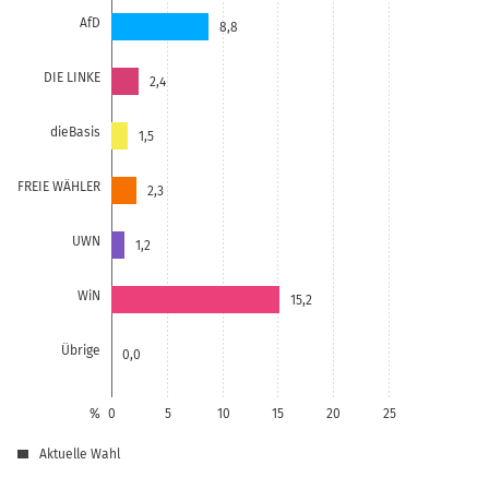
AfD
8,8
DIE LINKE
2,4
dieBasis
1,5
FREIE WÄHLER
2,3
UWN
1,2
WiN
15,2
Übrige
0,0
%
0
5
10
15
20
25
Aktuelle Wahl