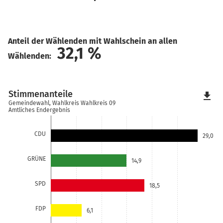
Anteil der Wählenden mit Wahlschein an allen
32,1
%
Wählenden:
Stimmenanteile
file_download
Gemeindewahl, Wahlkreis Wahlkreis 09
Amtliches Endergebnis
CDU
29,0
GRÜNE
14,9
SPD
18,5
FDP
6,1