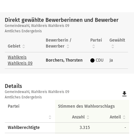
Direkt gewählte Bewerberinnen und Bewerber
Direkt
Gemeindewahl, Wahlkreis Wahlkreis 09
gewählte
Amtliches Endergebnis
Bewerberinnen
Bewerberin /
Partei
Gewählt
und
Gebiet
Bewerber
Bewerber
Wahlkreis
Borchers, Thorsten
CDU
Ja
Wahlkreis 09
Details
Details
Gemeindewahl, Wahlkreis Wahlkreis 09
file_download
Amtliches Endergebnis
Partei
Stimmen des Wahlvorschlags
Anzahl
Anteil
Wahlberechtigte
3.315
-