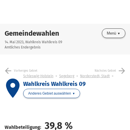
Gemeindewahlen
Menü
14. Mai 2023, Wahlkreis Wahlkreis 09
Amtliches Endergebnis
arrow_back
arrow_forward
Vorheriges Gebiet
Nächstes Gebiet
Schleswig-Holstein
Segeberg
Norderstedt, Stadt
place
Wahlkreis Wahlkreis 09
Anderes Gebiet auswählen
39,8
%
Wahlbeteiligung: