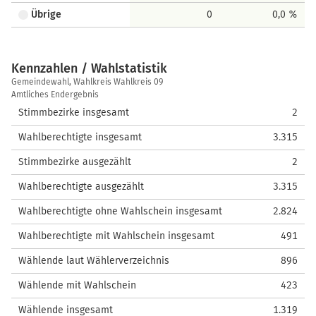
Übrige
0
0,0 %
Kennzahlen / Wahlstatistik
Kennzahlen
Gemeindewahl, Wahlkreis Wahlkreis 09
/
Amtliches Endergebnis
Wahlstatistik
Stimmbezirke insgesamt
2
Wahlberechtigte insgesamt
3.315
Stimmbezirke ausgezählt
2
Wahlberechtigte ausgezählt
3.315
Wahlberechtigte ohne Wahlschein insgesamt
2.824
Wahlberechtigte mit Wahlschein insgesamt
491
Wählende laut Wählerverzeichnis
896
Wählende mit Wahlschein
423
Wählende insgesamt
1.319