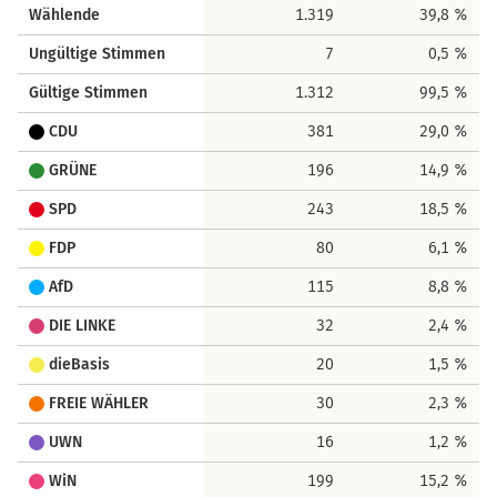
Wählende
1.319
39,8 %
Ungültige Stimmen
7
0,5 %
Gültige Stimmen
1.312
99,5 %
CDU
381
29,0 %
GRÜNE
196
14,9 %
SPD
243
18,5 %
FDP
80
6,1 %
AfD
115
8,8 %
DIE LINKE
32
2,4 %
dieBasis
20
1,5 %
FREIE WÄHLER
30
2,3 %
UWN
16
1,2 %
WiN
199
15,2 %