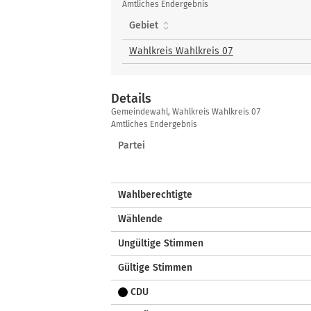
gewählte
Amtliches Endergebnis
Bewerberinnen
Gebiet
und
Bewerber
Wahlkreis Wahlkreis 07
Details
Details
Gemeindewahl, Wahlkreis Wahlkreis 07
Amtliches Endergebnis
Partei
Wahlberechtigte
Wählende
Ungültige Stimmen
Gültige Stimmen
CDU