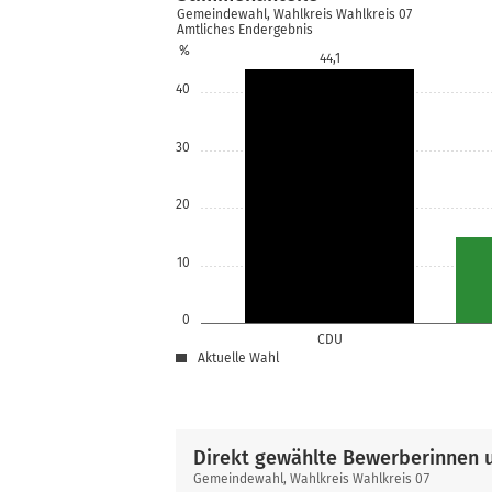
Gemeindewahl, Wahlkreis Wahlkreis 07
Amtliches Endergebnis
%
44,1
40
30
20
10
0
CDU
Aktuelle Wahl
Direkt gewählte Bewerberinnen 
Direkt
Gemeindewahl, Wahlkreis Wahlkreis 07