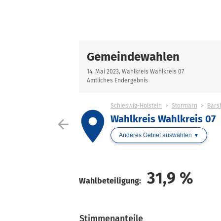
Gemeindewahlen
14. Mai 2023, Wahlkreis Wahlkreis 07
Amtliches Endergebnis
Schleswig-Holstein
Stormarn
Bars
place
Wahlkreis Wahlkreis 07
arrow_back
Anderes Gebiet auswählen
31,9
%
Wahlbeteiligung:
Stimmenanteile