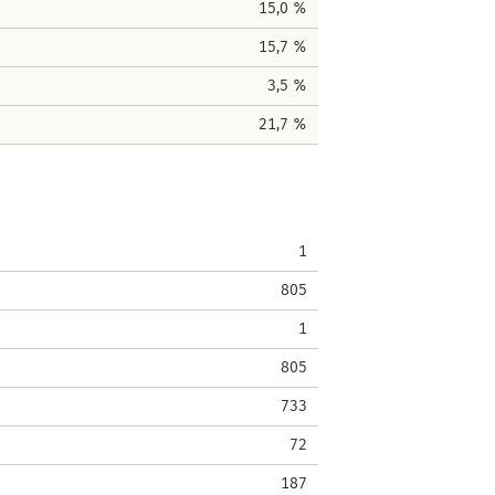
15,0 %
15,7 %
3,5 %
21,7 %
1
805
1
805
733
72
187