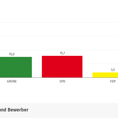
15,7
15,0
3,5
GRÜNE
SPD
FDP
und Bewerber