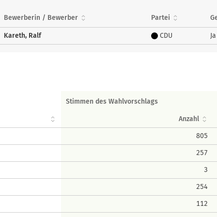
Bewerberin / Bewerber
Partei
G
Kareth, Ralf
CDU
Ja
Stimmen des Wahlvorschlags
Anzahl
805
257
3
254
112