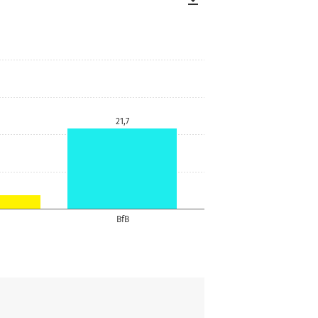
21,7
BfB