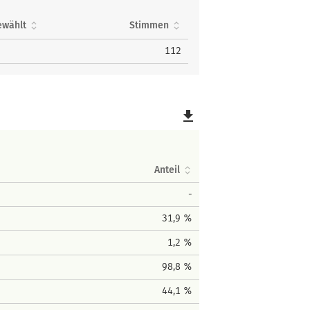
ewählt
Stimmen
112
file_download
Anteil
-
31,9 %
1,2 %
98,8 %
44,1 %