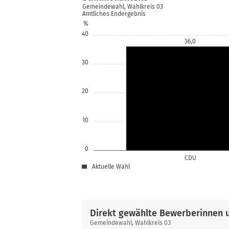
Gemeindewahl, Wahlkreis 03
Amtliches Endergebnis
%
40
36,0
30
20
10
0
CDU
Aktuelle Wahl
Direkt gewählte Bewerberinnen 
Direkt
Gemeindewahl, Wahlkreis 03