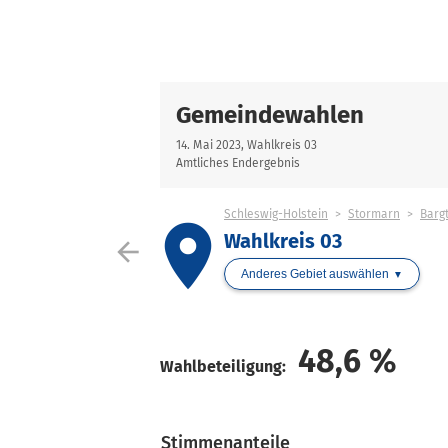
Gemeindewahlen
14. Mai 2023, Wahlkreis 03
Amtliches Endergebnis
Schleswig-Holstein
Stormarn
Barg
place
Wahlkreis 03
arrow_back
Anderes Gebiet auswählen
48,6
%
Wahlbeteiligung:
Stimmenanteile