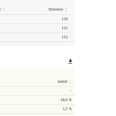
t
Stimmen
130
131
153
file_download
Anteil
-
48,6 %
1,5 %