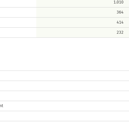
1.010
364
414
232
mt