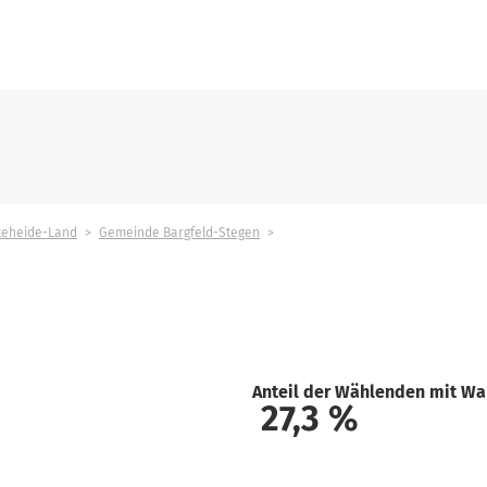
teheide-Land
Gemeinde Bargfeld-Stegen
Anteil der Wählenden mit Wa
27,3
%