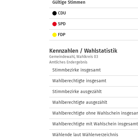
Gültige Stimmen
CDU
SPD
FDP
Kennzahlen / Wahlstatistik
Kennzahlen
Gemeindewahl, Wahlkreis 03
/
Amtliches Endergebnis
Wahlstatistik
Stimmbezirke insgesamt
Wahlberechtigte insgesamt
Stimmbezirke ausgezählt
Wahlberechtigte ausgezählt
Wahlberechtigte ohne Wahlschein insgesa
Wahlberechtigte mit Wahlschein insgesamt
Wählende laut Wählerverzeichnis