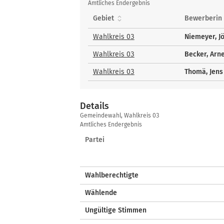
gewählte
Amtliches Endergebnis
Bewerberinnen
Gebiet
Bewerberin
und
Bewerber
Wahlkreis 03
Niemeyer, J
Wahlkreis 03
Becker, Arn
Wahlkreis 03
Thomä, Jens
Details
Details
Gemeindewahl, Wahlkreis 03
Amtliches Endergebnis
Partei
Wahlberechtigte
Wählende
Ungültige Stimmen