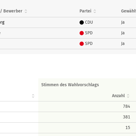
 / Bewerber
Partei
Gewähl
örg
CDU
Ja
e
SPD
Ja
SPD
Ja
Stimmen des Wahlvorschlags
Anzahl
784
381
15