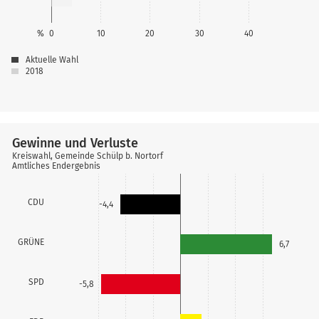
%
0
10
20
30
40
Aktuelle Wahl
2018
Gewinne und Verluste
Kreiswahl, Gemeinde Schülp b. Nortorf
Amtliches Endergebnis
CDU
-4,4
GRÜNE
6,7
SPD
-5,8