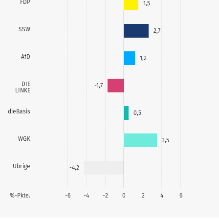
FDP
1,5
SSW
2,7
AfD
1,2
DIE
-1,7
LINKE
dieBasis
0,5
WGK
3,5
Übrige
-4,2
%-Pkte.
-6
-4
-2
0
2
4
6