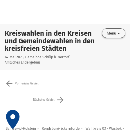
Kreiswahlen in den Kreisen
Menü
und Gemeindewahlen in den
kreisfreien Städten
14. Mai 2023, Gemeinde Schülp b. Nortorf
Amtliches Endergebnis
arrow_back
Vorheriges Gebiet
arrow_forward
Nächstes Gebiet
place
Schleswig-Holstein
Rendsburg-Eckernförde
Wahlkreis 03 - Wasbek