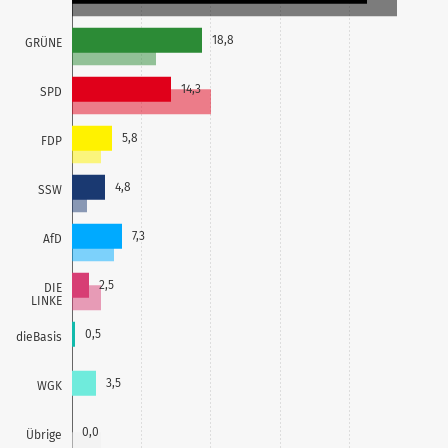
18,8
GRÜNE
14,3
SPD
5,8
FDP
4,8
SSW
7,3
AfD
2,5
DIE
LINKE
0,5
dieBasis
3,5
WGK
0,0
Übrige