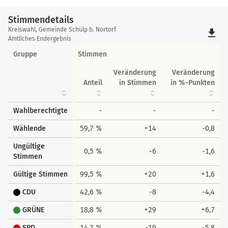
Stimmendetails
Stimmendetails
Kreiswahl, Gemeinde Schülp b. Nortorf
file_download
Amtliches Endergebnis
Gruppe
Stimmen
Veränderung
Veränderung
Anteil
in Stimmen
in %-Punkten
Wahlberechtigte
-
-
-
Wählende
59,7 %
+14
-0,8
Ungültige
0,5 %
-6
-1,6
Stimmen
Gültige Stimmen
99,5 %
+20
+1,6
CDU
42,6 %
-8
-4,4
GRÜNE
18,8 %
+29
+6,7
SPD
14,3 %
-19
-5,8