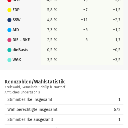
FDP
5,8 %
+7
+1,5
SSW
4,8 %
+11
+2,7
AfD
7,3 %
+6
+1,2
DIE LINKE
2,5 %
-6
-1,7
dieBasis
0,5 %
-
+0,5
WGK
3,5 %
-
+3,5
Kennzahlen/Wahlstatistik
Kennzahlen/Wahlstatistik
Kreiswahl, Gemeinde Schülp b. Nortorf
Amtliches Endergebnis
Stimmbezirke insgesamt
1
Wahlberechtigte insgesamt
672
Stimmbezirke ausgezählt
1