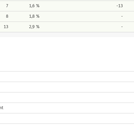
7
1,6 %
-13
8
1,8 %
-
13
2,9 %
-
mt