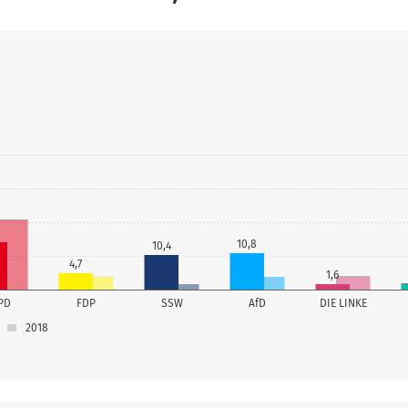
10,8
10,4
4,7
1,6
PD
FDP
SSW
AfD
DIE LINKE
2018