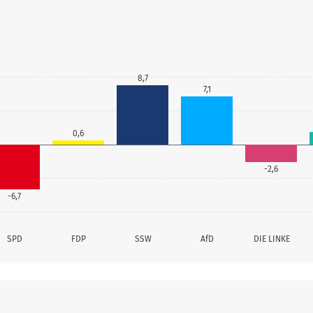
8,7
7,1
0,6
-2,6
-6,7
SPD
FDP
SSW
AfD
DIE LINKE