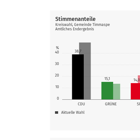
Stimmenanteile
Kreiswahl, Gemeinde Timmaspe
Amtliches Endergebnis
%
38,7
40
30
20
15,1
14,0
10
0
CDU
GRÜNE
S
Aktuelle Wahl