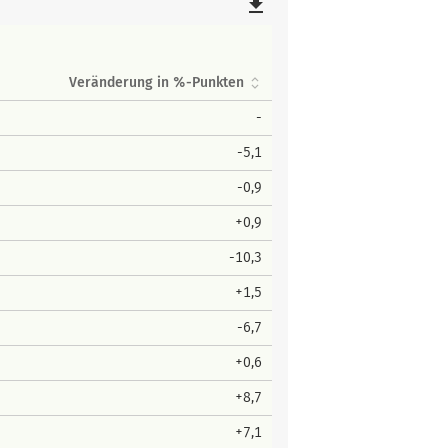
file_download
Veränderung in %-Punkten
-
-5,1
-0,9
+0,9
-10,3
+1,5
-6,7
+0,6
+8,7
+7,1