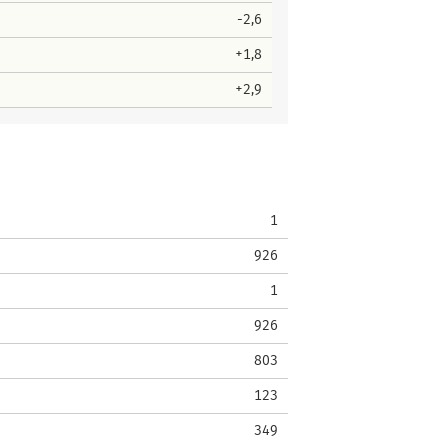
-2,6
+1,8
+2,9
1
926
1
926
803
123
349