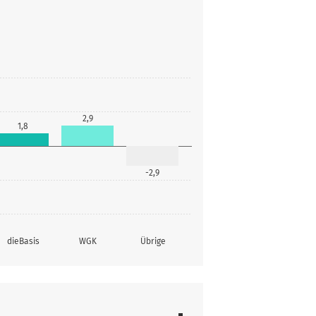
2,9
1,8
-2,9
dieBasis
WGK
Übrige