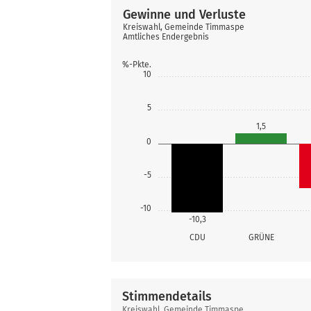
Gewinne und Verluste
Kreiswahl, Gemeinde Timmaspe
Amtliches Endergebnis
%-Pkte.
10
5
1,5
0
-5
-10
-10,3
CDU
GRÜNE
Stimmendetails
Stimmendetails
Kreiswahl, Gemeinde Timmaspe