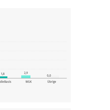
2,9
1,8
0,0
dieBasis
WGK
Übrige