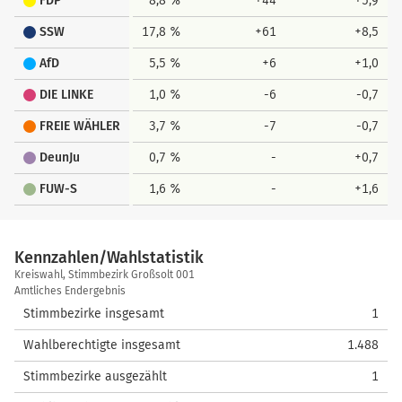
FDP
8,8 %
+44
+5,9
SSW
17,8 %
+61
+8,5
AfD
5,5 %
+6
+1,0
DIE LINKE
1,0 %
-6
-0,7
FREIE WÄHLER
3,7 %
-7
-0,7
DeunJu
0,7 %
-
+0,7
FUW-S
1,6 %
-
+1,6
Kennzahlen/Wahlstatistik
Kennzahlen/Wahlstatistik
Kreiswahl, Stimmbezirk Großsolt 001
Amtliches Endergebnis
Stimmbezirke insgesamt
1
Wahlberechtigte insgesamt
1.488
Stimmbezirke ausgezählt
1