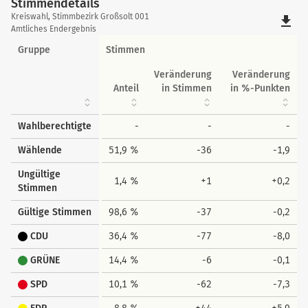
Stimmendetails
Stimmendetails
Kreiswahl, Stimmbezirk Großsolt 001
file_download
Amtliches Endergebnis
Gruppe
Stimmen
Veränderung
Veränderung
Anteil
in Stimmen
in %-Punkten
Wahlberechtigte
-
-
-
Wählende
51,9 %
-36
-1,9
Ungültige
1,4 %
+1
+0,2
Stimmen
Gültige Stimmen
98,6 %
-37
-0,2
CDU
36,4 %
-77
-8,0
GRÜNE
14,4 %
-6
-0,1
SPD
10,1 %
-62
-7,3