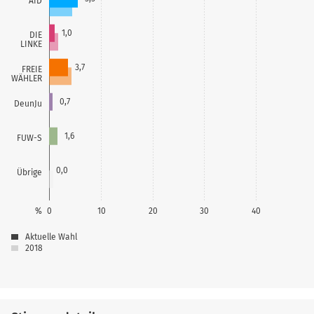
AfD
1,0
DIE
LINKE
3,7
FREIE
WÄHLER
0,7
DeunJu
1,6
FUW-S
0,0
Übrige
%
0
10
20
30
40
Aktuelle Wahl
2018