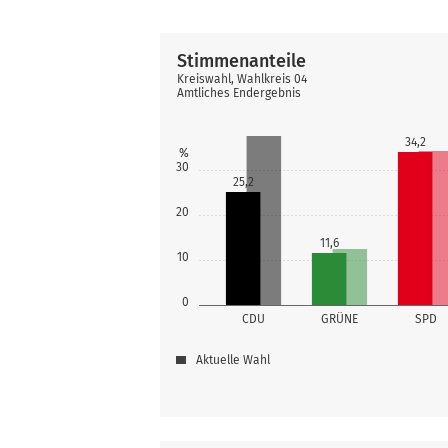
Stimmenanteile
Kreiswahl, Wahlkreis 04
Amtliches Endergebnis
34,2
%
30
25,2
20
11,6
10
0
CDU
GRÜNE
SPD
Aktuelle Wahl