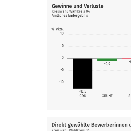
Gewinne und Verluste
Kreiswahl, Wahlkreis 04
Amtliches Endergebnis
%-Pkte.
10
5
0
-
-0,9
-5
-10
-12,5
CDU
GRÜNE
S
Direkt gewählte Bewerberinnen 
Direkt
Kreiswahl, Wahlkreis 04