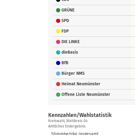
GRÜNE
SPD
FDP
DIE LINKE
dieBasis
BfB
Bürger NMS
Heimat Neumünster
Offene Liste Neumünster
Kennzahlen/Wahlstatistik
Kennzahlen/Wahlstatistik
Kreiswahl, Wahlkreis 04
Amtliches Endergebnis
Stimmbezirke insgesamt