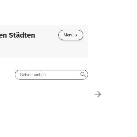
en Städten
Menü
search
arrow_forward