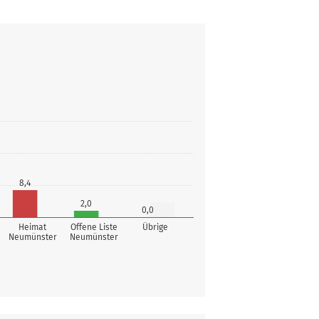
8,4
2,0
0,0
Heimat
Offene Liste
Übrige
Neumünster
Neumünster