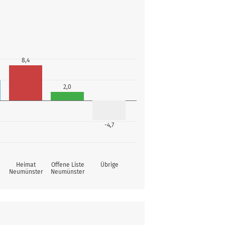
8,4
2,0
-4,7
S
Heimat
Offene Liste
Übrige
Neumünster
Neumünster