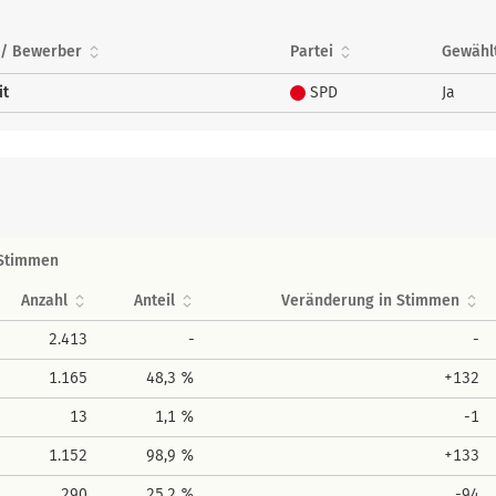
 / Bewerber
Partei
Gewähl
it
SPD
Ja
Stimmen
Anzahl
Anteil
Veränderung in Stimmen
2.413
-
-
1.165
48,3 %
+132
13
1,1 %
-1
1.152
98,9 %
+133
290
25,2 %
-94