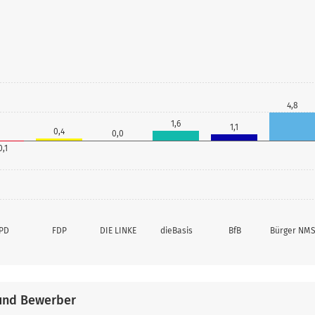
4,8
1,6
1,1
0,4
0,0
0,1
PD
FDP
DIE LINKE
dieBasis
BfB
Bürger NM
und Bewerber