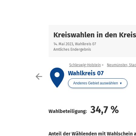
Kreiswahlen in den Krei
14. Mai 2023, Wahlkreis 07
Amtliches Endergebnis
Schleswig-Holstein
Neumünster, Stad
place
Wahlkreis 07
arrow_back
Anderes Gebiet auswählen
34,7
%
Wahlbeteiligung:
Anteil der Wählenden mit Wahlschein 