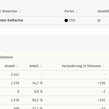
/ Bewerber
Partei
Gewähl
 Anna-Katharina
CDU
Ja
Stimmen
Anzahl
Anteil
Veränderung in Stimmen
3.341
-
-
1.159
34,7 %
+100
9
0,8 %
-2
1.150
99,2 %
+102
369
32,1 %
-23