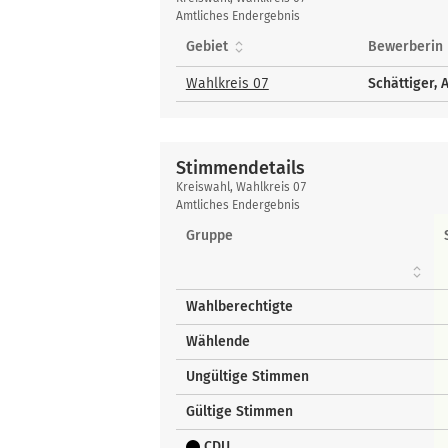
gewählte
Amtliches Endergebnis
Bewerberinnen
Gebiet
Bewerberin 
und
Bewerber
Wahlkreis 07
Schättiger,
Stimmendetails
Stimmendetails
Kreiswahl, Wahlkreis 07
Amtliches Endergebnis
Gruppe
Wahlberechtigte
Wählende
Ungültige Stimmen
Gültige Stimmen
CDU