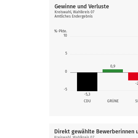
Gewinne und Verluste
Kreiswahl, Wahlkreis 07
Amtliches Endergebnis
%-Pkte.
10
5
0,9
0
-
-5
-5,3
CDU
GRÜNE
S
Direkt gewählte Bewerberinnen 
Direkt
Kreiswahl, Wahlkreis 07