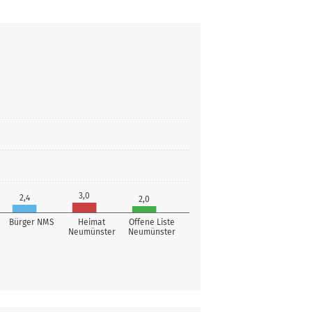
3,0
2,4
2,0
Bürger NMS
Heimat
Offene Liste
Neumünster
Neumünster