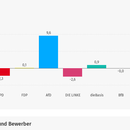
9,6
0,9
0,1
-0,0
2,3
-2,6
PD
FDP
AfD
DIE LINKE
dieBasis
BfB
und Bewerber