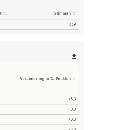
t
Stimmen
369
file_download
Veränderung in %-Punkten
-
+5,3
-0,3
+0,3
-5,3