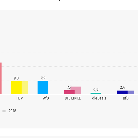
9,6
9,0
2,7
2,4
0,9
FDP
AfD
DIE LINKE
dieBasis
BfB
2018