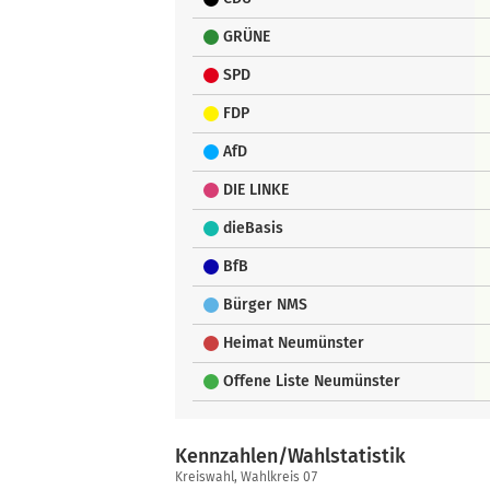
GRÜNE
SPD
FDP
AfD
DIE LINKE
dieBasis
BfB
Bürger NMS
Heimat Neumünster
Offene Liste Neumünster
Kennzahlen/Wahlstatistik
Kennzahlen/Wahlstatistik
Kreiswahl, Wahlkreis 07