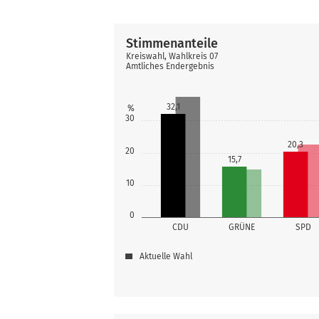
Stimmenanteile
Kreiswahl, Wahlkreis 07
Amtliches Endergebnis
32,1
%
30
20,3
20
15,7
10
0
CDU
GRÜNE
SPD
Aktuelle Wahl