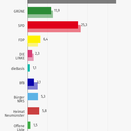
11,9
GRÜNE
25,3
SPD
6,4
FDP
2,3
DIE
LINKE
1,1
dieBasis
3,1
BfB
5,3
Bürger
NMS
5,8
Heimat
Neumünster
1,5
Offene
Liste