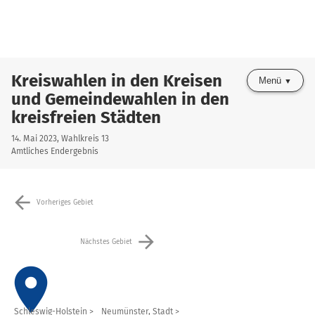
Kreiswahlen in den Kreisen
Menü
und Gemeindewahlen in den
kreisfreien Städten
14. Mai 2023, Wahlkreis 13
Amtliches Endergebnis
arrow_back
Vorheriges Gebiet
arrow_forward
Nächstes Gebiet
place
Schleswig-Holstein
Neumünster, Stadt