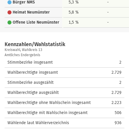
Bürger NMS
5,3 %
-
Heimat Neumünster
5,8 %
-
Offene Liste Neumünster
1,5 %
-
Kennzahlen/Wahlstatistik
Kennzahlen/Wahlstatistik
Kreiswahl, Wahlkreis 13
Amtliches Endergebnis
Stimmbezirke insgesamt
2
Wahlberechtigte insgesamt
2.729
Stimmbezirke ausgezählt
2
Wahlberechtigte ausgezählt
2.729
Wahlberechtigte ohne Wahlschein insgesamt
2.223
Wahlberechtigte mit Wahlschein insgesamt
506
Wählende laut Wählerverzeichnis
936