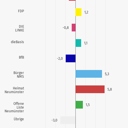
FDP
1,2
DIE
-0,8
LINKE
dieBasis
1,1
BfB
-2,0
Bürger
5,3
NMS
Heimat
5,8
Neumünster
Offene
1,5
Liste
Neumünster
Übrige
-3,0