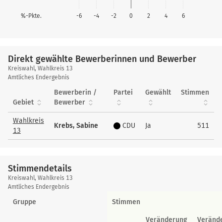
%-Pkte.
-6
-4
-2
0
2
4
6
Direkt gewählte Bewerberinnen und Bewerber
Direkt
Kreiswahl, Wahlkreis 13
gewählte
Amtliches Endergebnis
Bewerberinnen
Bewerberin /
Partei
Gewählt
Stimmen
und
Gebiet
Bewerber
Bewerber
Wahlkreis
Krebs, Sabine
CDU
Ja
511
13
Stimmendetails
Stimmendetails
Kreiswahl, Wahlkreis 13
Amtliches Endergebnis
Gruppe
Stimmen
Veränderung
Veränd