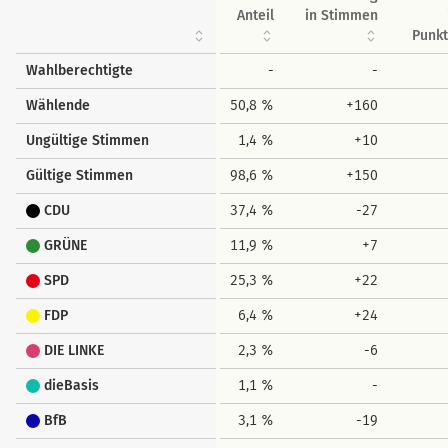
Anteil
in Stimmen
Punk
Wahlberechtigte
-
-
Wählende
50,8 %
+160
Ungültige Stimmen
1,4 %
+10
Gültige Stimmen
98,6 %
+150
CDU
37,4 %
-27
GRÜNE
11,9 %
+7
SPD
25,3 %
+22
FDP
6,4 %
+24
DIE LINKE
2,3 %
-6
dieBasis
1,1 %
-
BfB
3,1 %
-19