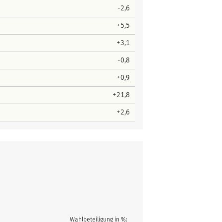
-2,6
+5,5
+3,1
-0,8
+0,9
+21,8
+2,6
Wahlbeteiligung in %: