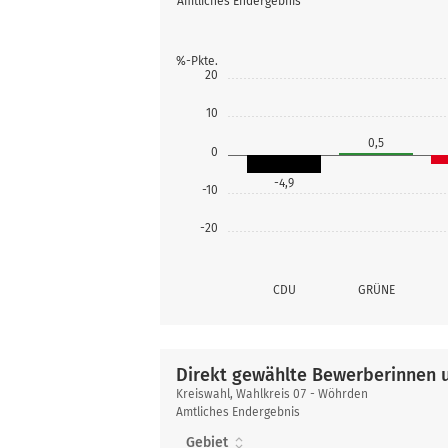
Amtliches Endergebnis
%-Pkte.
20
10
0,5
0
-4,9
-10
-20
CDU
GRÜNE
Direkt gewählte Bewerberinnen 
Direkt
Kreiswahl, Wahlkreis 07 - Wöhrden
gewählte
Amtliches Endergebnis
Bewerberinnen
Gebiet