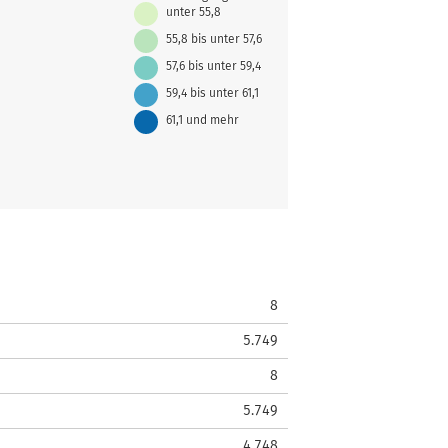
unter 55,8
55,8 bis unter 57,6
57,6 bis unter 59,4
59,4 bis unter 61,1
61,1 und mehr
8
5.749
8
5.749
4.748