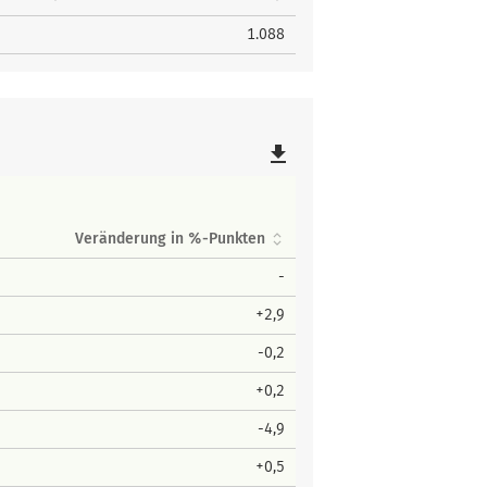
1.088
file_download
Veränderung in %-Punkten
-
+2,9
-0,2
+0,2
-4,9
+0,5