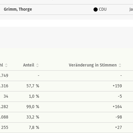
Grimm, Thorge
CDU
Ja
hl
Anteil
Veränderung in Stimmen
5.749
-
-
3.316
57,7 %
+159
34
1,0 %
-5
3.282
99,0 %
+164
1.088
33,2 %
-98
255
7,8 %
+27