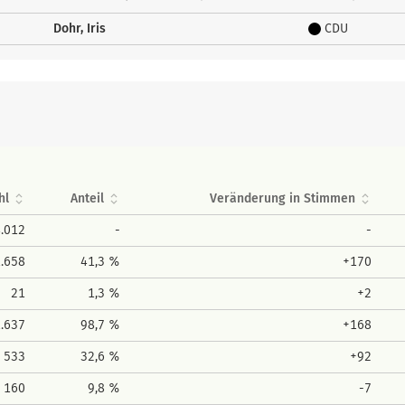
Dohr, Iris
CDU
hl
Anteil
Veränderung in Stimmen
4.012
-
-
1.658
41,3 %
+170
21
1,3 %
+2
1.637
98,7 %
+168
533
32,6 %
+92
160
9,8 %
-7