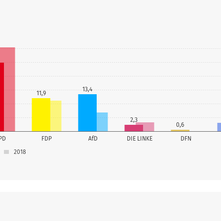
13,4
11,9
2,3
0,6
PD
FDP
AfD
DIE LINKE
DFN
2018