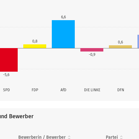
6,6
0,8
0,6
-0,9
-5,6
SPD
FDP
AfD
DIE LINKE
DFN
und Bewerber
Bewerberin / Bewerber
Partei