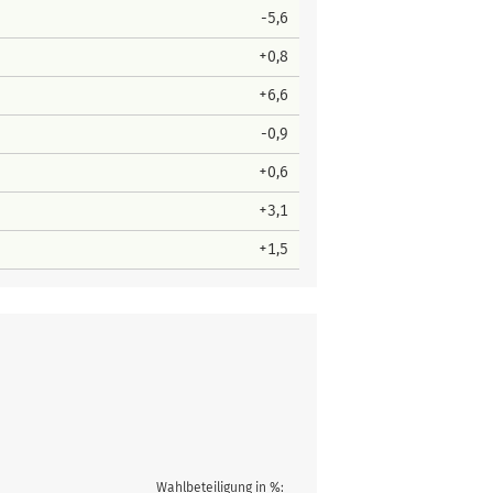
-5,6
+0,8
+6,6
-0,9
+0,6
+3,1
+1,5
Wahlbeteiligung in %: