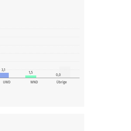
3,1
1,5
0,0
UWD
WND
Übrige