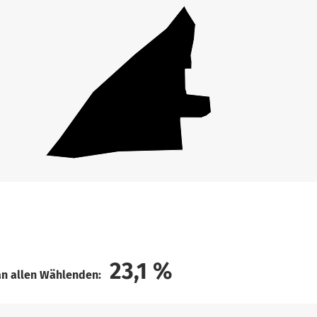
23,1
%
an allen Wählenden: