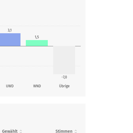
3,1
1,5
-7,0
UWD
WND
Übrige
Gewählt
Stimmen