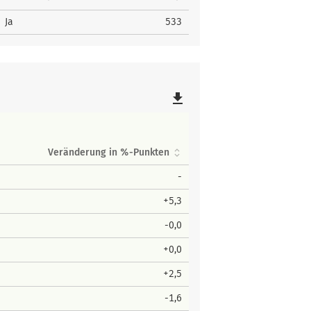
Ja
533
file_download
Veränderung in %-Punkten
-
+5,3
-0,0
+0,0
+2,5
-1,6