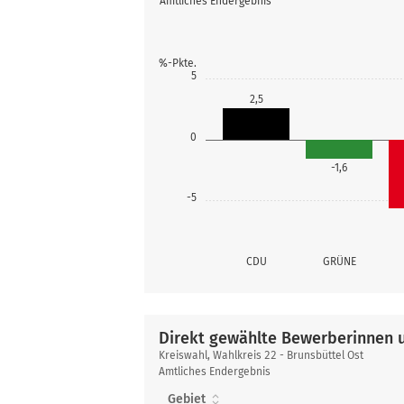
Amtliches Endergebnis
%-Pkte.
5
2,5
0
-1,6
-5
CDU
GRÜNE
Direkt gewählte Bewerberinnen 
Direkt
Kreiswahl, Wahlkreis 22 - Brunsbüttel Ost
gewählte
Amtliches Endergebnis
Bewerberinnen
Gebiet