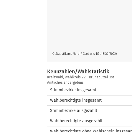
© Statistikamt Nord / Geobasis-DE / BKG (2022)
Kennzahlen/Wahlstatistik
Kennzahlen/Wahlstatistik
Kreiswahl, Wahlkreis 22 - Brunsbüttel Ost
Amtliches Endergebnis
Stimmbezirke insgesamt
Wahlberechtigte insgesamt
Stimmbezirke ausgezählt
Wahlberechtigte ausgezählt
Wahlberechtigte ohne Wahlschein insgesa