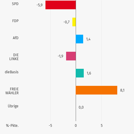
SPD
-5,9
FDP
-0,7
AfD
1,4
DIE
-1,9
LINKE
dieBasis
1,6
FREIE
8,1
WÄHLER
Übrige
0,0
%-Pkte.
-5
0
5