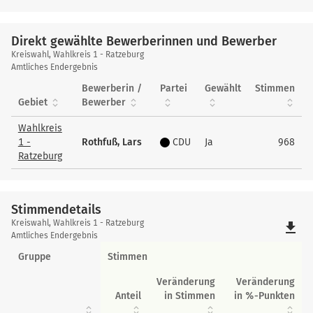
Direkt gewählte Bewerberinnen und Bewerber
Direkt
Kreiswahl, Wahlkreis 1 - Ratzeburg
gewählte
Amtliches Endergebnis
Bewerberinnen
Bewerberin /
Partei
Gewählt
Stimmen
und
Gebiet
Bewerber
Bewerber
Wahlkreis
1 -
Rothfuß, Lars
CDU
Ja
968
Ratzeburg
Stimmendetails
Stimmendetails
Kreiswahl, Wahlkreis 1 - Ratzeburg
file_download
Amtliches Endergebnis
Gruppe
Stimmen
Veränderung
Veränderung
Anteil
in Stimmen
in %-Punkten