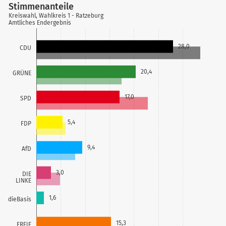
Stimmenanteile
Kreiswahl, Wahlkreis 1 - Ratzeburg
Amtliches Endergebnis
28,0
CDU
20,4
GRÜNE
17,0
SPD
5,4
FDP
9,4
AfD
3,0
DIE
LINKE
1,6
dieBasis
15,3
FREIE