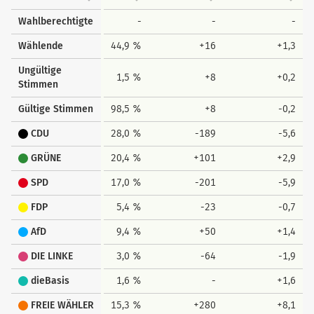
Wahlberechtigte
-
-
-
Wählende
44,9 %
+16
+1,3
Ungültige
1,5 %
+8
+0,2
Stimmen
Gültige Stimmen
98,5 %
+8
-0,2
CDU
28,0 %
-189
-5,6
GRÜNE
20,4 %
+101
+2,9
SPD
17,0 %
-201
-5,9
FDP
5,4 %
-23
-0,7
AfD
9,4 %
+50
+1,4
DIE LINKE
3,0 %
-64
-1,9
dieBasis
1,6 %
-
+1,6
FREIE WÄHLER
15,3 %
+280
+8,1