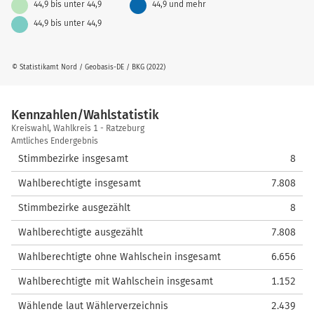
44,9 bis unter 44,9
44,9 und mehr
44,9 bis unter 44,9
© Statistikamt Nord / Geobasis-DE / BKG (2022)
Kennzahlen/Wahlstatistik
Kennzahlen/Wahlstatistik
Kreiswahl, Wahlkreis 1 - Ratzeburg
Amtliches Endergebnis
Stimmbezirke insgesamt
8
Wahlberechtigte insgesamt
7.808
Stimmbezirke ausgezählt
8
Wahlberechtigte ausgezählt
7.808
Wahlberechtigte ohne Wahlschein insgesamt
6.656
Wahlberechtigte mit Wahlschein insgesamt
1.152
Wählende laut Wählerverzeichnis
2.439