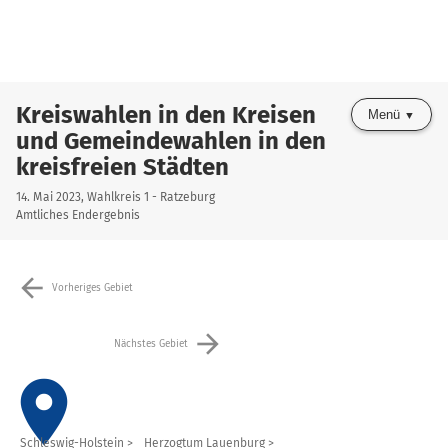
Kreiswahlen in den Kreisen
Menü
und Gemeindewahlen in den
kreisfreien Städten
14. Mai 2023, Wahlkreis 1 - Ratzeburg
Amtliches Endergebnis
arrow_back
Vorheriges Gebiet
arrow_forward
Nächstes Gebiet
place
Schleswig-Holstein
Herzogtum Lauenburg