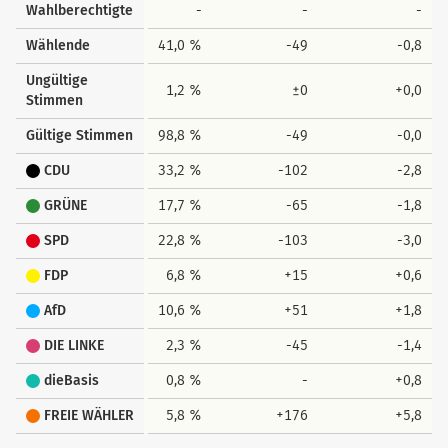
Wahlberechtigte
-
-
-
Wählende
41,0 %
-49
-0,8
Ungültige
1,2 %
±0
+0,0
Stimmen
Gültige Stimmen
98,8 %
-49
-0,0
CDU
33,2 %
-102
-2,8
GRÜNE
17,7 %
-65
-1,8
SPD
22,8 %
-103
-3,0
FDP
6,8 %
+15
+0,6
AfD
10,6 %
+51
+1,8
DIE LINKE
2,3 %
-45
-1,4
dieBasis
0,8 %
-
+0,8
FREIE WÄHLER
5,8 %
+176
+5,8