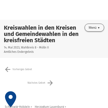
Kreiswahlen in den Kreisen
Menü
und Gemeindewahlen in den
kreisfreien Städten
14. Mai 2023, Wahlkreis 8 - Mölln II
Amtliches Endergebnis
arrow_back
Vorheriges Gebiet
arrow_forward
Nächstes Gebiet
place
Schleswig-Holstein
Herzogtum Lauenburg