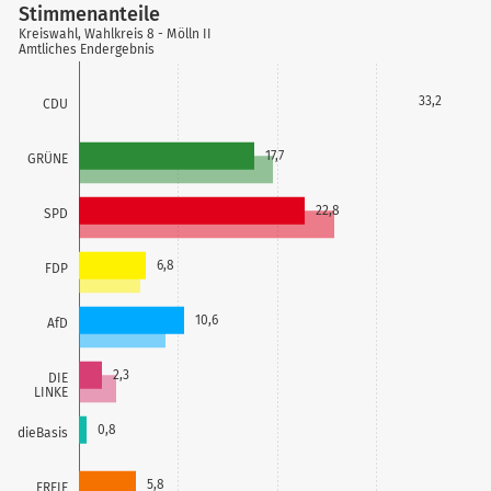
Stimmenanteile
Kreiswahl, Wahlkreis 8 - Mölln II
Amtliches Endergebnis
33,2
CDU
17,7
GRÜNE
22,8
SPD
6,8
FDP
10,6
AfD
2,3
DIE
LINKE
0,8
dieBasis
5,8
FREIE