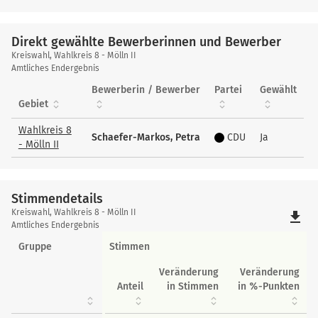
Direkt gewählte Bewerberinnen und Bewerber
Direkt
Kreiswahl, Wahlkreis 8 - Mölln II
gewählte
Amtliches Endergebnis
Bewerberinnen
Bewerberin / Bewerber
Partei
Gewählt
und
Gebiet
Bewerber
Wahlkreis 8
Schaefer-Markos, Petra
CDU
Ja
- Mölln II
Stimmendetails
Stimmendetails
Kreiswahl, Wahlkreis 8 - Mölln II
file_download
Amtliches Endergebnis
Gruppe
Stimmen
Veränderung
Veränderung
Anteil
in Stimmen
in %-Punkten