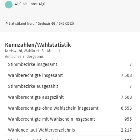
41,0 bis unter 41,0
© Statistikamt Nord / Geobasis-DE / BKG (2022)
Kennzahlen/Wahlstatistik
Kennzahlen/Wahlstatistik
Kreiswahl, Wahlkreis 8 - Mölln II
Amtliches Endergebnis
Stimmbezirke insgesamt
7
Wahlberechtigte insgesamt
7.508
Stimmbezirke ausgezählt
7
Wahlberechtigte ausgezählt
7.508
Wahlberechtigte ohne Wahlschein insgesamt
6.553
Wahlberechtigte mit Wahlschein insgesamt
955
Wählende laut Wählerverzeichnis
2.217