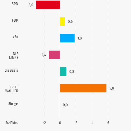
SPD
-3,0
FDP
0,6
AfD
1,8
DIE
-1,4
LINKE
dieBasis
0,8
FREIE
5,8
WÄHLER
Übrige
0,0
%-Pkte.
-2
0
2
4
6