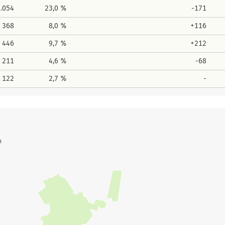
1.054
23,0 %
-171
368
8,0 %
+116
446
9,7 %
+212
211
4,6 %
-68
122
2,7 %
-
n