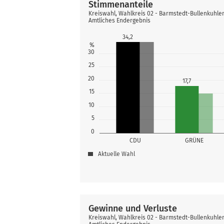
Stimmenanteile
Kreiswahl, Wahlkreis 02 - Barmstedt-Bullenkuhle
Amtliches Endergebnis
34,2
%
30
25
20
17,7
15
10
5
0
CDU
GRÜNE
Aktuelle Wahl
Gewinne und Verluste
Kreiswahl, Wahlkreis 02 - Barmstedt-Bullenkuhle