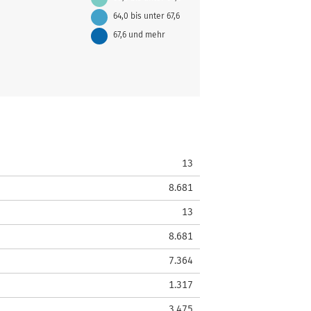
64,0 bis unter 67,6
67,6 und mehr
13
8.681
13
8.681
7.364
1.317
3.475