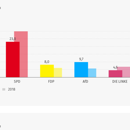
n
23,0
9,7
8,0
4,6
SPD
FDP
AfD
DIE LINKE
2018
n