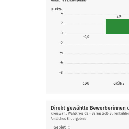
Amtliches Endergebnis
%-Pkte.
4
2,9
2
0
-0,0
-2
-4
-6
-8
CDU
GRÜNE
Direkt gewählte Bewerberinnen 
Direkt
Kreiswahl, Wahlkreis 02 - Barmstedt-Bullenkuhle
gewählte
Amtliches Endergebnis
Bewerberinnen
Gebiet