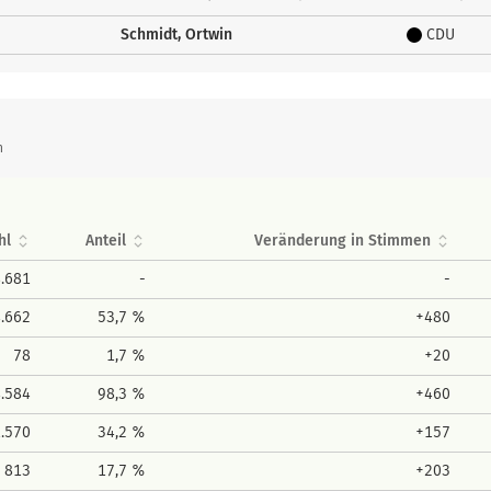
Schmidt, Ortwin
CDU
n
hl
Anteil
Veränderung in Stimmen
8.681
-
-
4.662
53,7 %
+480
78
1,7 %
+20
4.584
98,3 %
+460
1.570
34,2 %
+157
813
17,7 %
+203