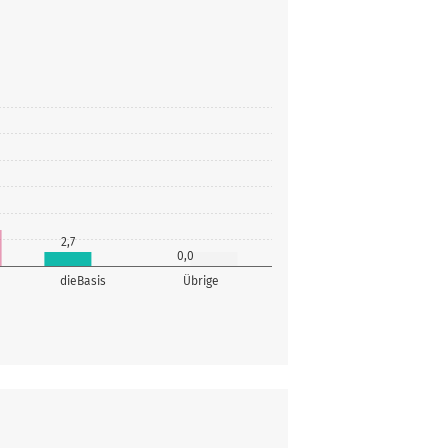
2,7
0,0
dieBasis
Übrige