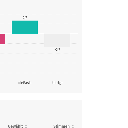
2,7
-2,7
dieBasis
Übrige
Gewählt
Stimmen