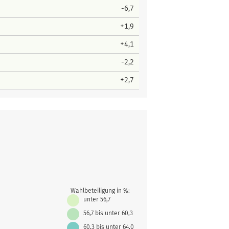
-6,7
+1,9
+4,1
-2,2
+2,7
Wahlbeteiligung in %:
unter 56,7
56,7 bis unter 60,3
60,3 bis unter 64,0