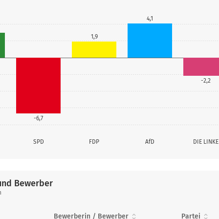
4,1
1,9
-2,2
-6,7
SPD
FDP
AfD
DIE LINKE
und Bewerber
n
Bewerberin / Bewerber
Partei