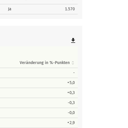
Ja
1.570
file_download
Veränderung in %-Punkten
-
+5,0
+0,3
-0,3
-0,0
+2,9