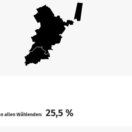
25,5
%
an allen Wählenden: