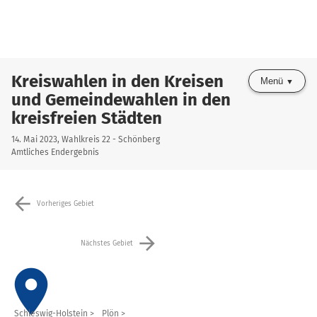
Kreiswahlen in den Kreisen
Menü
und Gemeindewahlen in den
kreisfreien Städten
14. Mai 2023, Wahlkreis 22 - Schönberg
Amtliches Endergebnis
arrow_back
Vorheriges Gebiet
arrow_forward
Nächstes Gebiet
place
Schleswig-Holstein
Plön