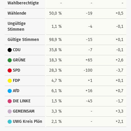
Wahlberechtigte
-
-
-
Wählende
50,0 %
-19
+0,5
Ungültige
1,1 %
-4
-0,1
Stimmen
Gültige Stimmen
98,9 %
-15
+0,1
CDU
35,8 %
-7
-0,1
GRÜNE
18,3 %
+65
+2,6
SPD
28,3 %
-100
-3,7
FDP
4,7 %
+1
+0,1
AfD
6,1 %
+16
+0,7
DIE LINKE
1,5 %
-45
-1,7
GEMEINSAM
3,3 %
-
+3,3
UWG Kreis Plön
2,1 %
-
+2,1