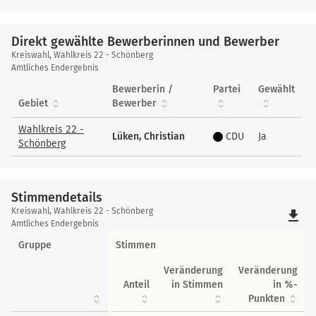
Direkt gewählte Bewerberinnen und Bewerber
Direkt
Kreiswahl, Wahlkreis 22 - Schönberg
gewählte
Amtliches Endergebnis
Bewerberinnen
Bewerberin /
Partei
Gewählt
und
Gebiet
Bewerber
Bewerber
Wahlkreis 22 -
Lüken, Christian
CDU
Ja
Schönberg
Stimmendetails
Stimmendetails
Kreiswahl, Wahlkreis 22 - Schönberg
file_download
Amtliches Endergebnis
Gruppe
Stimmen
Veränderung
Veränderung
Anteil
in Stimmen
in %-
Punkten