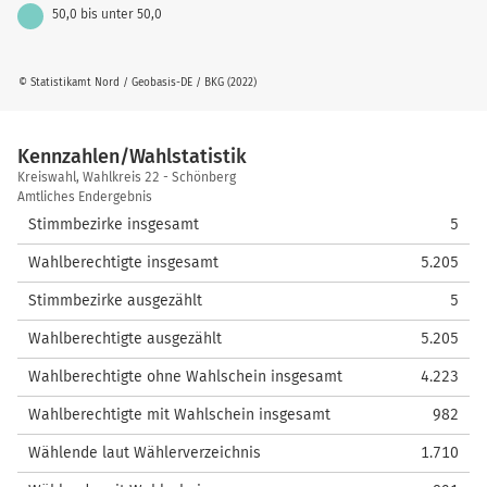
50,0 bis unter 50,0
© Statistikamt Nord / Geobasis-DE / BKG (2022)
Kennzahlen/Wahlstatistik
Kennzahlen/Wahlstatistik
Kreiswahl, Wahlkreis 22 - Schönberg
Amtliches Endergebnis
Stimmbezirke insgesamt
5
Wahlberechtigte insgesamt
5.205
Stimmbezirke ausgezählt
5
Wahlberechtigte ausgezählt
5.205
Wahlberechtigte ohne Wahlschein insgesamt
4.223
Wahlberechtigte mit Wahlschein insgesamt
982
Wählende laut Wählerverzeichnis
1.710