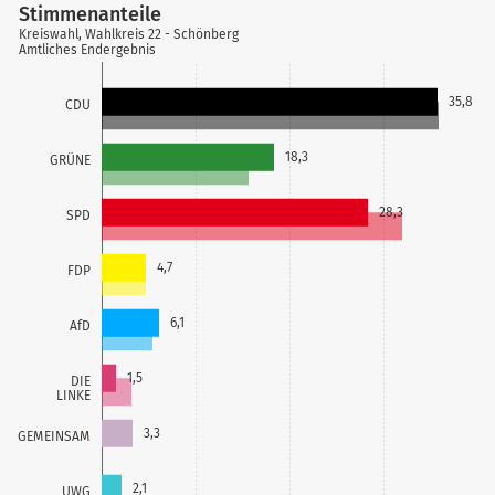
Stimmenanteile
Kreiswahl, Wahlkreis 22 - Schönberg
Amtliches Endergebnis
35,8
CDU
18,3
GRÜNE
28,3
SPD
4,7
FDP
6,1
AfD
1,5
DIE
LINKE
3,3
GEMEINSAM
2,1
UWG