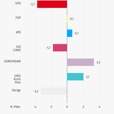
SPD
-3,7
FDP
0,1
AfD
0,7
DIE
-1,7
LINKE
GEMEINSAM
3,3
UWG
2,1
Kreis
Plön
Übrige
-3,2
%-Pkte.
-4
-2
0
2
4