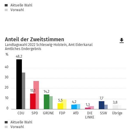
Aktuelle Wahl
Vorwahl
Anteil der Zweitstimmen
file_download
Landtagswahl 2022 Schleswig-Holstein, Amt Eiderkanal
Amtliches Endergebnis
%
48,2
40
30
20
15,1
14,2
10
7,7
5,5
4,2
3,8
1,3
0
CDU
SPD
GRÜNE
FDP
AfD
DIE
SSW
Übrige
LINKE
Aktuelle Wahl
Vorwahl