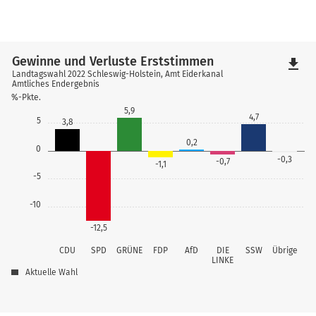
Gewinne und Verluste Erststimmen
file_download
Landtagswahl 2022 Schleswig-Holstein, Amt Eiderkanal
Amtliches Endergebnis
%-Pkte.
5,9
4,7
5
3,8
0,2
0
-0,3
-0,7
-1,1
-5
-10
-12,5
CDU
SPD
GRÜNE
FDP
AfD
DIE
SSW
Übrige
LINKE
Aktuelle Wahl