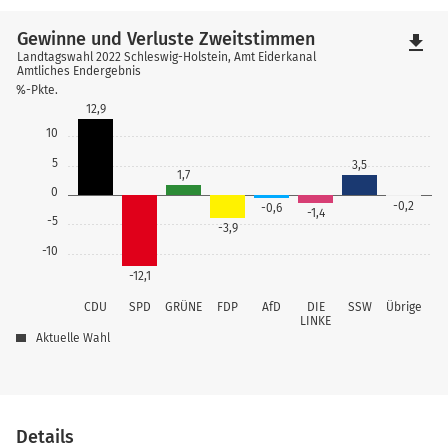
Gewinne und Verluste Zweitstimmen
file_download
Landtagswahl 2022 Schleswig-Holstein, Amt Eiderkanal
Amtliches Endergebnis
%-Pkte.
12,9
10
5
3,5
1,7
0
-0,2
-0,6
-1,4
-5
-3,9
-10
-12,1
CDU
SPD
GRÜNE
FDP
AfD
DIE
SSW
Übrige
LINKE
Aktuelle Wahl
Details