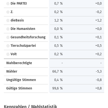
Die PARTEI
0,7 %
+0,0
Z.
0,2 %
-0,2
dieBasis
1,2 %
+1,2
Die Humanisten
0,0 %
+0,0
Gesundheitsforschung
0,1 %
+0,1
Tierschutzpartei
0,5 %
+0,5
Volt
0,2 %
+0,2
Wahlberechtigte
-
-
Wähler
66,7 %
-5,3
Ungültige Stimmen
0,4 %
-0,8
Gültige Stimmen
99,6 %
+0,8
Kennzahlen / Wahlstatistik