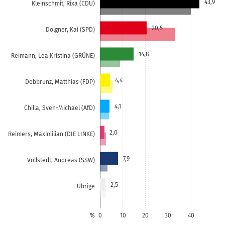
43,9
Kleinschmit, Rixa (CDU)
20,5
Dolgner, Kai (SPD)
14,8
Reimann, Lea Kristina (GRÜNE)
4,4
Dobbrunz, Matthias (FDP)
4,1
Chilla, Sven-Michael (AfD)
2,0
Reimers, Maximilian (DIE LINKE)
7,9
Vollstedt, Andreas (SSW)
2,5
Übrige
%
0
10
20
30
40