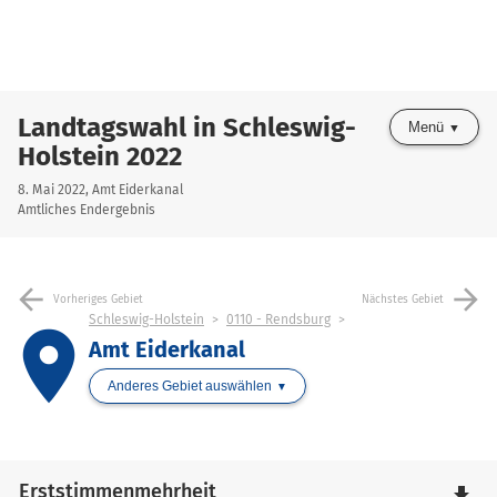
Landtagswahl in Schleswig-
Menü
Holstein 2022
8. Mai 2022, Amt Eiderkanal
Amtliches Endergebnis
arrow_back
arrow_forward
Vorheriges Gebiet
Nächstes Gebiet
Schleswig-Holstein
0110 - Rendsburg
place
Amt Eiderkanal
Anderes Gebiet auswählen
Erststimmenmehrheit
file_download