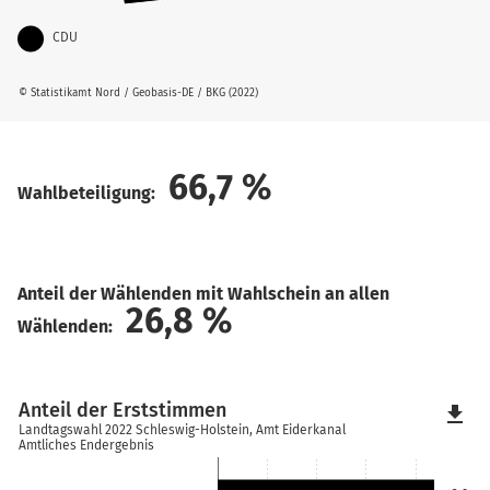
CDU
© Statistikamt Nord / Geobasis-DE / BKG (2022)
66,7
%
Wahlbeteiligung:
Anteil der Wählenden mit Wahlschein an allen
26,8
%
Wählenden:
Anteil der Erststimmen
file_download
Landtagswahl 2022 Schleswig-Holstein, Amt Eiderkanal
Amtliches Endergebnis