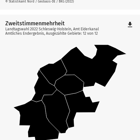
© Statistikamt Nord / Geobasis-DE / BKG (2022)
Zweitstimmenmehrheit
file_download
Landtagswahl 2022 Schleswig-Holstein, Amt Eiderkanal
Amtliches Endergebnis, Ausgezählte Gebiete: 12 von 12