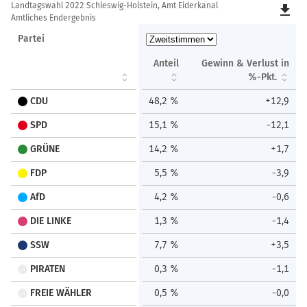
Details
Landtagswahl 2022 Schleswig-Holstein, Amt Eiderkanal
file_download
Amtliches Endergebnis
Partei
Anteil
Gewinn & Verlust in
%-Pkt.
CDU
48,2 %
+12,9
SPD
15,1 %
-12,1
GRÜNE
14,2 %
+1,7
FDP
5,5 %
-3,9
AfD
4,2 %
-0,6
DIE LINKE
1,3 %
-1,4
SSW
7,7 %
+3,5
PIRATEN
0,3 %
-1,1
FREIE WÄHLER
0,5 %
-0,0