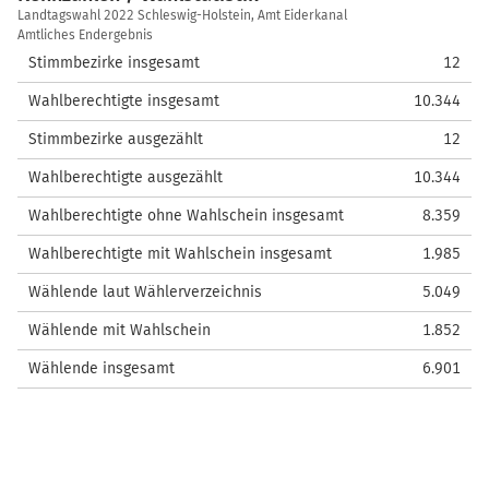
Kennzahlen
Landtagswahl 2022 Schleswig-Holstein, Amt Eiderkanal
/
Amtliches Endergebnis
Wahlstatistik
Stimmbezirke insgesamt
12
Wahlberechtigte insgesamt
10.344
Stimmbezirke ausgezählt
12
Wahlberechtigte ausgezählt
10.344
Wahlberechtigte ohne Wahlschein insgesamt
8.359
Wahlberechtigte mit Wahlschein insgesamt
1.985
Wählende laut Wählerverzeichnis
5.049
Wählende mit Wahlschein
1.852
Wählende insgesamt
6.901