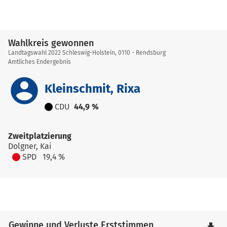
Wahlkreis gewonnen
Landtagswahl 2022 Schleswig-Holstein, 0110 - Rendsburg
Amtliches Endergebnis
account_circle
Kleinschmit, Rixa
CDU
44,9 %
Zweitplatzierung
Dolgner, Kai
SPD
19,4 %
Gewinne und Verluste Erststimmen
file_download