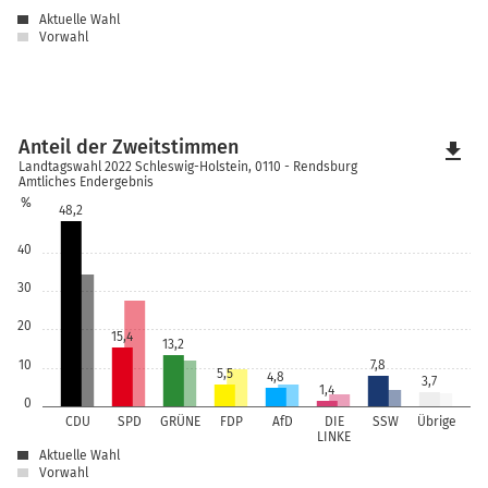
Aktuelle Wahl
Vorwahl
Anteil der Zweitstimmen
file_download
Landtagswahl 2022 Schleswig-Holstein, 0110 - Rendsburg
Amtliches Endergebnis
%
48,2
40
30
20
15,4
13,2
10
7,8
5,5
4,8
3,7
1,4
0
CDU
SPD
GRÜNE
FDP
AfD
DIE
SSW
Übrige
LINKE
Aktuelle Wahl
Vorwahl