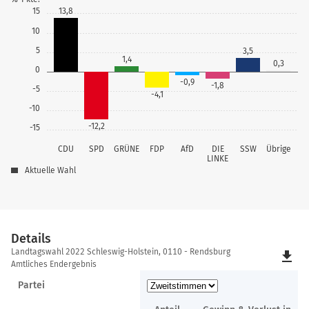
15
13,8
10
5
3,5
1,4
0,3
0
-0,9
-1,8
-5
-4,1
-10
-12,2
-15
CDU
SPD
GRÜNE
FDP
AfD
DIE
SSW
Übrige
LINKE
Aktuelle Wahl
Details
Details
Landtagswahl 2022 Schleswig-Holstein, 0110 - Rendsburg
file_download
Amtliches Endergebnis
Partei