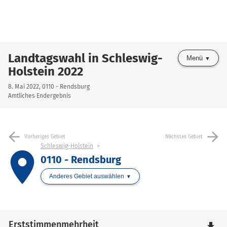
Landtagswahl in Schleswig-
Menü
Holstein 2022
8. Mai 2022, 0110 - Rendsburg
Amtliches Endergebnis
arrow_back
arrow_forward
Vorheriges Gebiet
Nächstes Gebiet
Schleswig-Holstein
place
0110 - Rendsburg
Anderes Gebiet auswählen
Erststimmenmehrheit
file_download