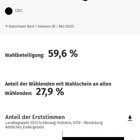
CDU
© Statistikamt Nord / Geobasis-DE / BKG (2022)
59,6
%
Wahlbeteiligung:
Anteil der Wählenden mit Wahlschein an allen
27,9
%
Wählenden:
Anteil der Erststimmen
file_download
Landtagswahl 2022 Schleswig-Holstein, 0110 - Rendsburg
Amtliches Endergebnis