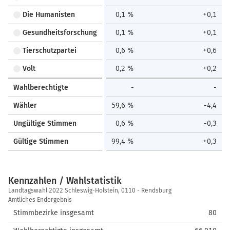
Die Humanisten
0,1 %
+0,1
Gesundheitsforschung
0,1 %
+0,1
Tierschutzpartei
0,6 %
+0,6
Volt
0,2 %
+0,2
Wahlberechtigte
-
-
Wähler
59,6 %
-4,4
Ungültige Stimmen
0,6 %
-0,3
Gültige Stimmen
99,4 %
+0,3
Kennzahlen / Wahlstatistik
Kennzahlen
Landtagswahl 2022 Schleswig-Holstein, 0110 - Rendsburg
/
Amtliches Endergebnis
Wahlstatistik
Stimmbezirke insgesamt
80