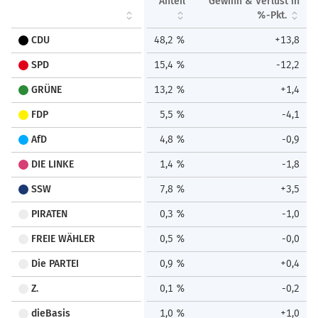
Anteil
Gewinn & Verlust in
%-Pkt.
CDU
48,2 %
+13,8
SPD
15,4 %
-12,2
GRÜNE
13,2 %
+1,4
FDP
5,5 %
-4,1
AfD
4,8 %
-0,9
DIE LINKE
1,4 %
-1,8
SSW
7,8 %
+3,5
PIRATEN
0,3 %
-1,0
FREIE WÄHLER
0,5 %
-0,0
Die PARTEI
0,9 %
+0,4
Z.
0,1 %
-0,2
dieBasis
1,0 %
+1,0