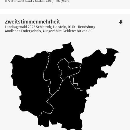
© Statistikamt Nord / Geobasis-DE / BKG (2022)
Zweitstimmenmehrheit
file_download
Landtagswahl 2022 Schleswig-Holstein, 0110 - Rendsburg
Amtliches Endergebnis, Ausgezählte Gebiete: 80 von 80