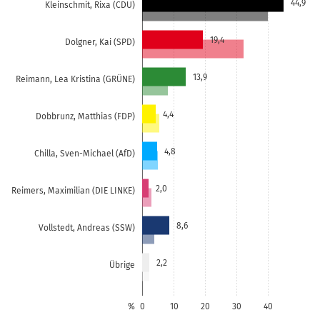
44,9
Kleinschmit, Rixa (CDU)
19,4
Dolgner, Kai (SPD)
13,9
Reimann, Lea Kristina (GRÜNE)
4,4
Dobbrunz, Matthias (FDP)
4,8
Chilla, Sven-Michael (AfD)
2,0
Reimers, Maximilian (DIE LINKE)
8,6
Vollstedt, Andreas (SSW)
2,2
Übrige
%
0
10
20
30
40