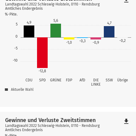
Landtagswahl 2022 Schleswig-Holstein, 0110 - Rendsburg
Amtliches Endergebnis
%-Pkte.
5,6
4,9
4,7
5
0
-0,2
-0,3
-1,0
-0,9
-5
-10
-12,8
CDU
SPD
GRÜNE
FDP
AfD
DIE
SSW
Übrige
LINKE
Aktuelle Wahl
Gewinne und Verluste Zweitstimmen
file_download
Landtagswahl 2022 Schleswig-Holstein, 0110 - Rendsburg
Amtliches Endergebnis
%-Pkte.