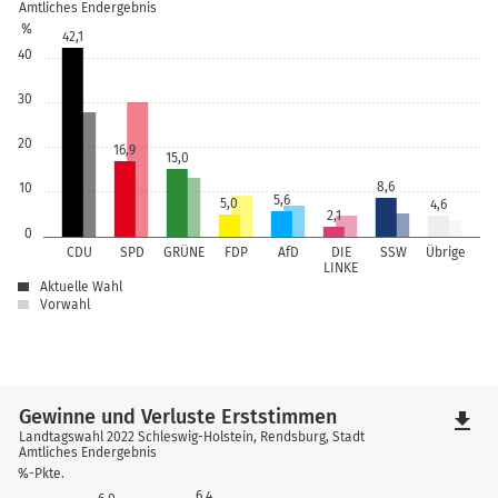
Amtliches Endergebnis
%
42,1
40
30
20
16,9
15,0
8,6
10
5,6
5,0
4,6
2,1
0
CDU
SPD
GRÜNE
FDP
AfD
DIE
SSW
Übrige
LINKE
Aktuelle Wahl
Vorwahl
Gewinne und Verluste Erststimmen
file_download
Landtagswahl 2022 Schleswig-Holstein, Rendsburg, Stadt
Amtliches Endergebnis
%-Pkte.
6,4