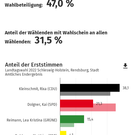
47,0
%
Wahlbeteiligung:
Anteil der Wählenden mit Wahlschein an allen
31,5
%
Wählenden:
Anteil der Erststimmen
file_download
Landtagswahl 2022 Schleswig-Holstein, Rendsburg, Stadt
Amtliches Endergebnis
38,1
Kleinschmit, Rixa (CDU)
21,3
Dolgner, Kai (SPD)
15,4
Reimann, Lea Kristina (GRÜNE)
4,1