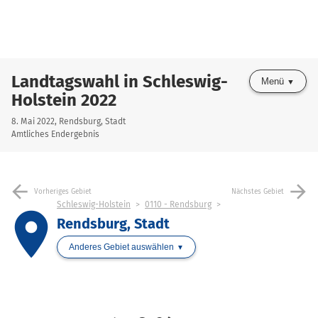
Landtagswahl in Schleswig-
Menü
Holstein 2022
8. Mai 2022, Rendsburg, Stadt
Amtliches Endergebnis
arrow_back
arrow_forward
Vorheriges Gebiet
Nächstes Gebiet
Schleswig-Holstein
0110 - Rendsburg
place
Rendsburg, Stadt
Anderes Gebiet auswählen