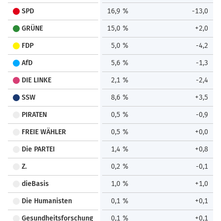
SPD
16,9 %
-13,0
GRÜNE
15,0 %
+2,0
FDP
5,0 %
-4,2
AfD
5,6 %
-1,3
DIE LINKE
2,1 %
-2,4
SSW
8,6 %
+3,5
PIRATEN
0,5 %
-0,9
FREIE WÄHLER
0,5 %
+0,0
Die PARTEI
1,4 %
+0,8
Z.
0,2 %
-0,1
dieBasis
1,0 %
+1,0
Die Humanisten
0,1 %
+0,1
Gesundheitsforschung
0,1 %
+0,1