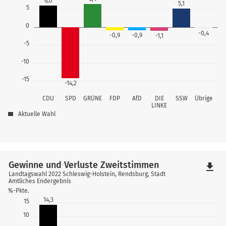
6,0
5,1
5
0
-0,4
-0,9
-0,9
-1,1
-5
-10
-15
-14,2
CDU
SPD
GRÜNE
FDP
AfD
DIE
SSW
Übrige
LINKE
Aktuelle Wahl
Gewinne und Verluste Zweitstimmen
file_download
Landtagswahl 2022 Schleswig-Holstein, Rendsburg, Stadt
Amtliches Endergebnis
%-Pkte.
14,3
15
10