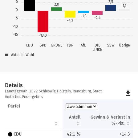
5
3,5
2,0
1,1
0
-1,3
-2,4
-5
-4,2
-10
-15
-13,0
CDU
SPD
GRÜNE
FDP
AfD
DIE
SSW
Übrige
LINKE
Aktuelle Wahl
Details
Details
Landtagswahl 2022 Schleswig-Holstein, Rendsburg, Stadt
file_download
Amtliches Endergebnis
Partei
Anteil
Gewinn & Verlust in
%-Pkt.
CDU
42,1 %
+14,3