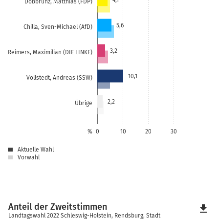
Dobbrunz, Matthias (FDP)
5,6
Chilla, Sven-Michael (AfD)
3,2
Reimers, Maximilian (DIE LINKE)
10,1
Vollstedt, Andreas (SSW)
2,2
Übrige
%
0
10
20
30
Aktuelle Wahl
Vorwahl
Anteil der Zweitstimmen
file_download
Landtagswahl 2022 Schleswig-Holstein, Rendsburg, Stadt