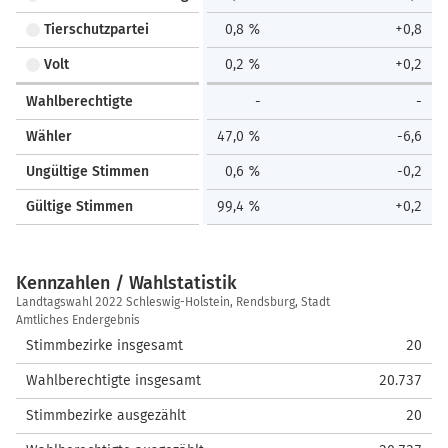
Tierschutzpartei
0,8 %
+0,8
Volt
0,2 %
+0,2
Wahlberechtigte
-
-
Wähler
47,0 %
-6,6
Ungültige Stimmen
0,6 %
-0,2
Gültige Stimmen
99,4 %
+0,2
Kennzahlen / Wahlstatistik
Kennzahlen
Landtagswahl 2022 Schleswig-Holstein, Rendsburg, Stadt
/
Amtliches Endergebnis
Wahlstatistik
Stimmbezirke insgesamt
20
Wahlberechtigte insgesamt
20.737
Stimmbezirke ausgezählt
20